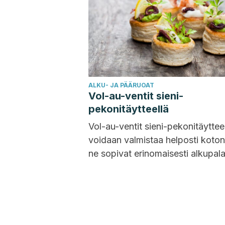
ALKU- JA PÄÄRUOAT
Vol-au-ventit sieni-
pekonitäytteellä
Vol-au-ventit sieni-pekonitäyttee
voidaan valmistaa helposti koton
ne sopivat erinomaisesti alkupala
Tarjoamme sinulle reseptin vaihe
vaiheelta, jotta voit yllättää vieraa