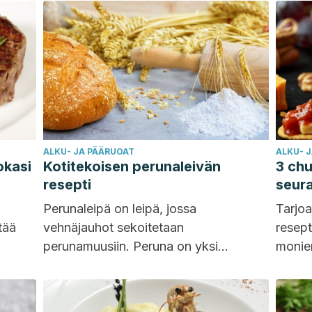
ALKU- JA PÄÄRUOAT
ALKU- 
okasi
Kotitekoisen perunaleivän
3 chu
resepti
seura
Perunaleipä on leipä, jossa
Tarjo
tää
vehnäjauhot sekoitetaan
resept
perunamuusiin. Peruna on yksi
monien
ässä
parhaista mukuloista, jotka voidaan
Näissä
sisällyttää ruokavalioon säännöllisesti.
mutta 
Kerromme sinulle yksityiskohtaisesti,...