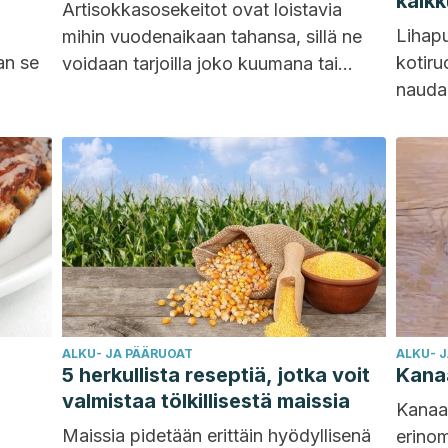
kalkk
Artisokkasosekeitot ovat loistavia
Lihapu
mihin vuodenaikaan tahansa, sillä ne
an se
kotiru
voidaan tarjoilla joko kuumana tai
naudan
kylmänä. Artisokalla on erittäin mieto
kanan 
maku ja se sopii useiden eri ainesten
niitä.
kanssa. Mutta koska artisokassa on...
ALKU- JA PÄÄRUOAT
ALKU- 
5 herkullista reseptiä, jotka voit
Kanaa
valmistaa tölkillisestä maissia
Kanaa 
Maissia pidetään erittäin hyödyllisenä
erinom