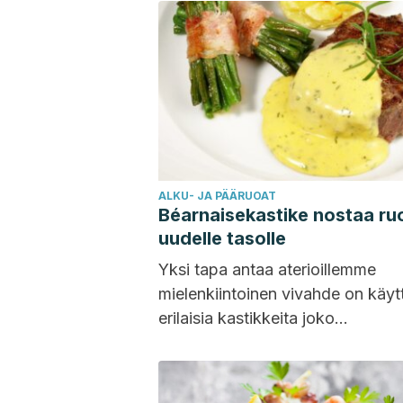
ALKU- JA PÄÄRUOAT
Béarnaisekastike nostaa ru
uudelle tasolle
Yksi tapa antaa aterioillemme
mielenkiintoinen vivahde on käyt
erilaisia kastikkeita joko
valmistuksessa tai lisukkeena. T
mielessä béarnaisekastike on
täydellinen vaihtoehto...