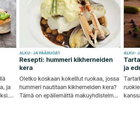
ALKU- JA PÄÄRUOAT
ALKU- 
Resepti: hummeri kikherneiden
Tarta
kera
ja ed
llä
Oletko koskaan kokeillut ruokaa, jossa
Tartar
a, ja
hummeri nautitaan kikherneiden kera?
ruokie
ksi.
Tämä on epäilemättä makuyhdistelmä,
kanssa
josta tulet pitämään. Lisäksi sen
voi oll
si....
ainesosat tarjoavat...