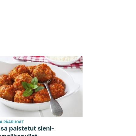
JA PÄÄRUOAT
sa paistetut sieni-