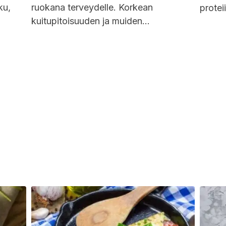
ku,
ruokana terveydelle. Korkean
protei
kuitupitoisuuden ja muiden
organo
ravintoaineiden, kuten foolihapon,
ihante
ansiosta se auttaa aktivoimaan
vaihte
..
aineenvaihduntaa ja ehkäisemään...
optima
Tämä r