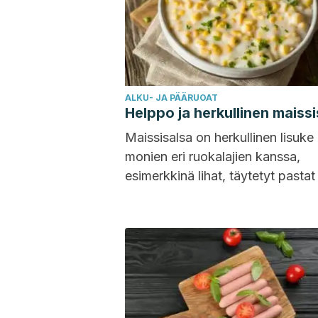
ALKU- JA PÄÄRUOAT
Helppo ja herkullinen maissi
Maissisalsa on herkullinen lisuke
monien eri ruokalajien kanssa,
esimerkkinä lihat, täytetyt pastat 
vihannekset. Vaikka reseptin alk
on jossain määrin...