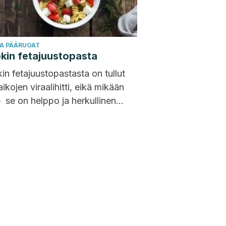
JA PÄÄRUOAT
kin fetajuustopasta
in fetajuustopastasta on tullut
aikojen viraalihitti, eikä mikään
 se on helppo ja herkullinen
aji! Kuten nimikin kertoo,
ustopasta valmistetaan mistä
a pastasta, johon sekoitetaan
kastiketta ja paistettuja...