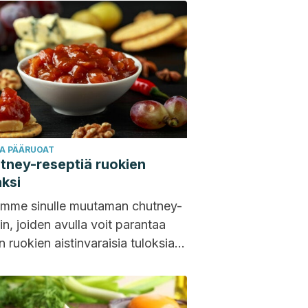
JA PÄÄRUOAT
tney-reseptiä ruokien
ksi
amme sinulle muutaman chutney-
in, joiden avulla voit parantaa
 ruokien aistinvaraisia tuloksia.
 kastikkeissa on kyllä sokeria,
ne parantavat...