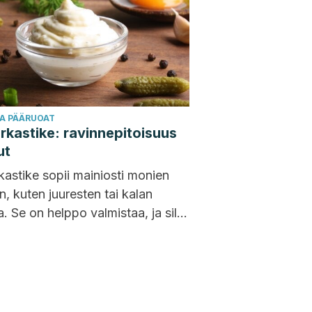
JA PÄÄRUOAT
rkastike: ravinnepitoisuus
ut
kastike sopii mainiosti monien
n, kuten juuresten tai kalan
. Se on helppo valmistaa, ja sillä
a tiettyjä terveyshyötyjä,...