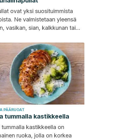
unalihapullat
llat ovat yksi suosituimmista
oista. Ne valmistetaan yleensä
, vasikan, sian, kalkkunan tai
jauhelihasta, tai sekoituksesta
 On olemassa myös...
JA PÄÄRUOAT
 tummalla kastikkeella
tummalla kastikkeella on
ainen ruoka, jolla on korkea