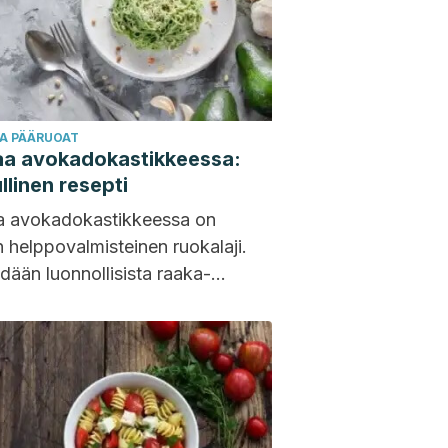
JA PÄÄRUOAT
aa avokadokastikkeessa:
llinen resepti
a avokadokastikkeessa on
in helppovalmisteinen ruokalaji.
dään luonnollisista raaka-
ta, jotka sopivat tasapainoiseen
veelliseen ruokavalioon. Siitä saa
sti välttämättömiä
aineita,...