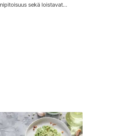
inipitoisuus sekä loistavat
leptiset ominaisuudet. On
ellista tuoda ruokavalioon
lua ja varmistaa näin
alinen ravintoaineiden saanti.
uokalaji on myös helppo...