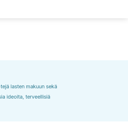
eptejä lasten makuun sekä
a ideoita, terveellisiä