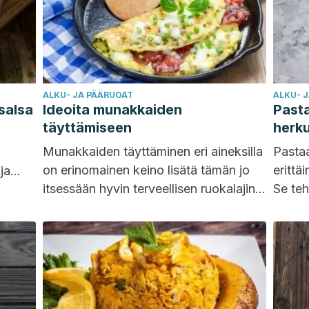
ALKU- JA PÄÄRUOAT
ALKU- 
salsa
Ideoita munakkaiden
Past
täyttämiseen
herku
Munakkaiden täyttäminen eri aineksilla
Pasta
on erinomainen keino lisätä tämän jo
erittä
ja
itsessään hyvin terveellisen ruokalajin
Se teh
uperä
ravintoarvoa. Se on loistava
aineis
päivällinen, sillä se...
ja ter
runsaa
ravinto