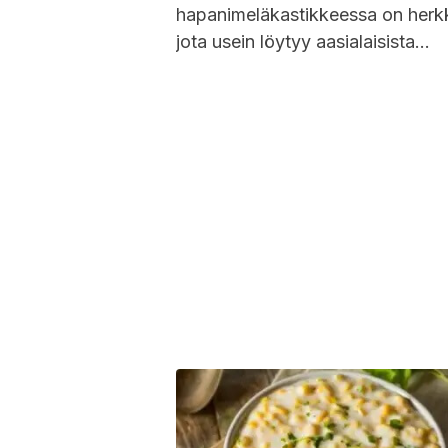
hapanimeläkastikkeessa on herk
jota usein löytyy aasialaisista
ravintoloista. Tämä on yksi niistä
ruoista, jotka vaikuttavat
monimutkaisilta valmistaa, mutta.