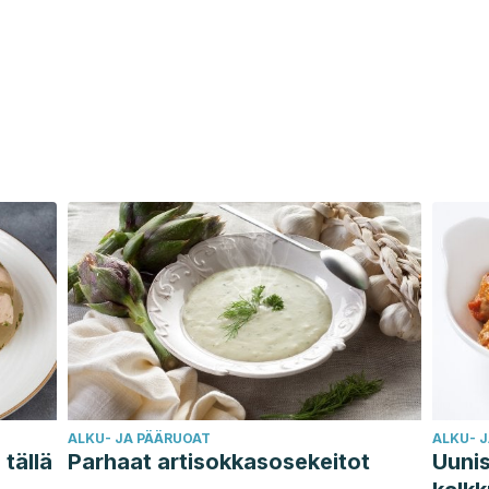
ALKU- JA PÄÄRUOAT
ALKU- 
 tällä
Parhaat artisokkasosekeitot
Uunis