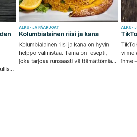
ALKU- JA PÄÄRUOAT
ALKU- 
iden
Kolumbialainen riisi ja kana
TikTo
Kolumbialainen riisi ja kana on hyvin
TikTok
helppo valmistaa. Tämä on resepti,
viime 
joka tarjoaa runsaasti välttämättömiä
ihme –
lliset
ravintoaineita, jotka ovat tärkeitä
ruokal
t
elementtejä ihmiskehon toiminnalle.
fetaju
lyn
Katso alta resepti! Ennen kuin
tahans
aloitamme, on tärkeää...
juusto