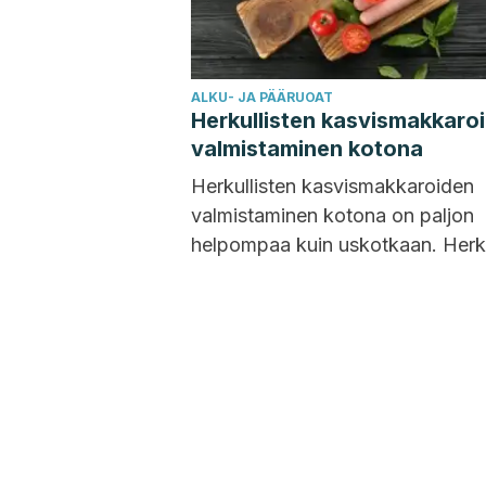
ALKU- JA PÄÄRUOAT
Herkullisten kasvismakkaro
valmistaminen kotona
Herkullisten kasvismakkaroiden
valmistaminen kotona on paljon
helpompaa kuin uskotkaan. Herku
kotitekoiset kasvismakkarat ova
kaukana supermarketin kylmähyl
makkaroista, jotka ovat
heikkolaatuisia...