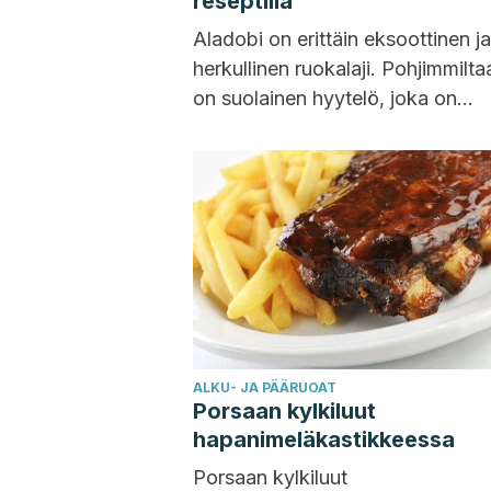
reseptillä
Aladobi on erittäin eksoottinen ja
herkullinen ruokalaji. Pohjimmilta
on suolainen hyytelö, joka on
valmistettu yleensä lihasta ja
luuliemestä. Vaikka se...
ALKU- JA PÄÄRUOAT
Porsaan kylkiluut
hapanimeläkastikkeessa
Porsaan kylkiluut