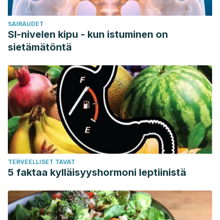
SAIRAUDET
SI-nivelen kipu - kun istuminen on
sietämätöntä
TERVEELLISET TAVAT
5 faktaa kylläisyyshormoni leptiinistä