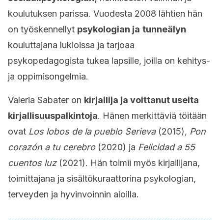
koulutuksen parissa. Vuodesta 2008 lähtien hän
on työskennellyt
psykologian ja
tunneälyn
kouluttajana lukioissa ja tarjoaa
psykopedagogista tukea lapsille, joilla on kehitys-
ja oppimisongelmia.
Valeria Sabater on
kirjailija ja voittanut useita
kirjallisuuspalkintoja
. Hänen merkittäviä töitään
ovat
Los lobos de la pueblo Serieva
(2015),
Pon
corazón a tu cerebro
(2020) ja
Felicidad a 55
cuentos luz
(2021). Hän toimii myös kirjailijana,
toimittajana ja sisältökuraattorina psykologian,
terveyden ja hyvinvoinnin aloilla.