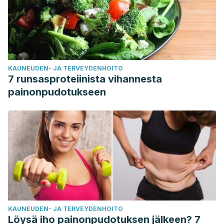
KAUNEUDEN- JA TERVEYDENHOITO
7 runsasproteiinista vihannesta
painonpudotukseen
KAUNEUDEN- JA TERVEYDENHOITO
Löysä iho painonpudotuksen jälkeen? 7