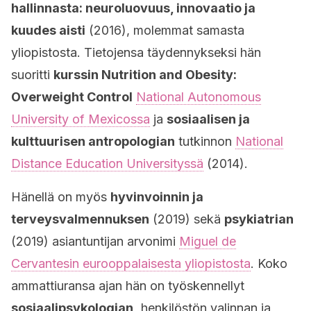
hallinnasta: neuroluovuus, innovaatio ja
kuudes aisti
(2016), molemmat samasta
yliopistosta. Tietojensa täydennykseksi hän
suoritti
kurssin Nutrition and Obesity:
Overweight Control
National Autonomous
University of Mexicossa
ja
sosiaalisen ja
kulttuurisen antropologian
tutkinnon
National
Distance Education Universityssä
(2014).
Hänellä on myös
hyvinvoinnin ja
terveysvalmennuksen
(2019) sekä
psykiatrian
(2019) asiantuntijan arvonimi
Miguel de
Cervantesin eurooppalaisesta yliopistosta
. Koko
ammattiuransa ajan hän on työskennellyt
sosiaalipsykologian,
henkilöstön valinnan ja