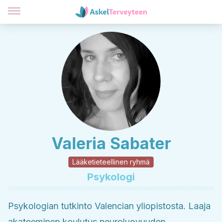
Valeria Sabater
Lääketieteellinen ryhmä
Psykologi
Psykologian tutkinto Valencian yliopistosta. Laaja
akateeminen koulutus neuroluovuuden,