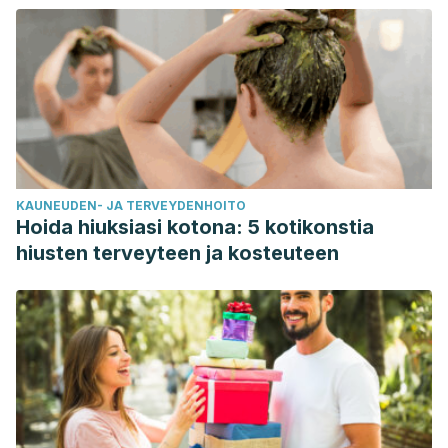
U.S. Food and Drug Administration. ¿Puede una aspirina al
día prevenir un ataque cardiaco?
https://www.fda.gov/consumers/articulos-en-
espanol/puede-una-aspirina-al-dia-prevenir-un-ataque-
cardiaco
KAUNEUDEN- JA TERVEYDENHOITO
Hoida hiuksiasi kotona: 5 kotikonstia
hiusten terveyteen ja kosteuteen