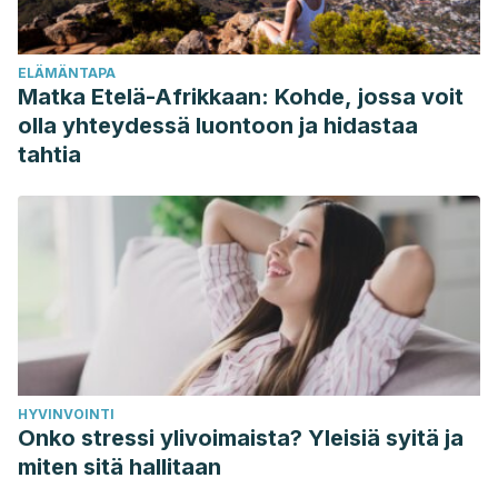
public/@wcm/@sop/@smd/documents/downloadable/ucm_49
Organización Mundial de la Salud. Informe de la situación
ELÄMÄNTAPA
mundial de enfermedades no transmisibles. (2014). 3,5,6
Matka Etelä-Afrikkaan: Kohde, jossa voit
http://apps.who.int/iris/bitstream/handle/10665/149296/WHO_
olla yhteydessä luontoon ja hidastaa
sequence=1
tahtia
Biomédica. Print version ISSN 0120-4157. Biomédica vol.31
no.4 Bogotá Oct./Dec. 2011.
http://www.scielo.org.co/scielo.php?
script=sci_arttext&pid=S0120-41572011000400001
Manual MSD. (2016). Introducción a la arteriopatía coronaria
(coronariopatía).
https://www.msdmanuals.com/es/hogar/trastornos-del-
coraz%C3%B3n-y-los-vasos-
HYVINVOINTI
sangu%C3%ADneos/arteriopat%C3%ADa-coronaria-
Onko stressi ylivoimaista? Yleisiä syitä ja
coronariopat%C3%ADa/introducci%C3%B3n-a-la-
miten sitä hallitaan
arteriopat%C3%ADa-coronaria-coronariopat%C3%ADa