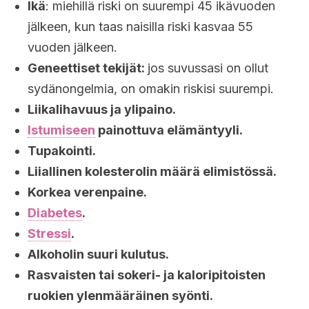
Ikä
: miehillä riski on suurempi 45 ikävuoden
jälkeen, kun taas naisilla riski kasvaa 55
vuoden jälkeen.
Geneettiset tekijät:
jos suvussasi on ollut
sydänongelmia, on omakin riskisi suurempi.
Liikalihavuus ja ylipaino.
Istumiseen
painottuva elämäntyyli.
Tupakointi.
Liiallinen kolesterolin määrä elimistössä.
Korkea verenpaine.
Diabetes
.
Stressi
.
Alkoholin suuri kulutus.
Rasvaisten tai sokeri- ja kaloripitoisten
ruokien ylenmääräinen syönti.