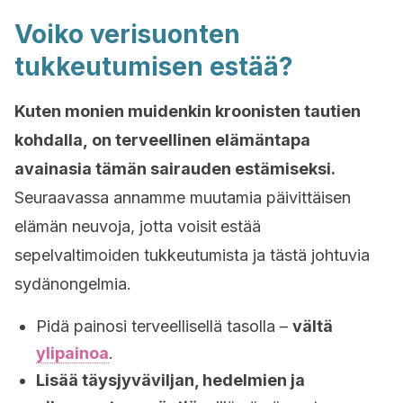
Voiko verisuonten
tukkeutumisen estää?
Kuten monien muidenkin kroonisten tautien
kohdalla, on terveellinen elämäntapa
avainasia tämän sairauden estämiseksi.
Seuraavassa annamme muutamia päivittäisen
elämän neuvoja, jotta voisit
estää
sepelvaltimoiden tukkeutumista ja tästä johtuvia
sydänongelmia.
Pidä painosi terveellisellä tasolla –
vältä
ylipainoa
.
Lisää täysjyväviljan, hedelmien ja