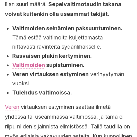
liian suuri määrä.
Sepelvaltimotaudin takana
voivat kuitenkin olla useammat tekijät.
Valtimoiden seinämien paksuuntuminen.
Tämä estää valtimoita kuljettamasta
riittävästi ravinteita sydänlihakselle.
Rasvaisen plakin kertyminen.
Valtimoiden
supistuminen.
Veren virtauksen estyminen
verihyytymän
vuoksi.
Tulehdus valtimoissa.
Veren
virtauksen estyminen saattaa ilmetä
yhdessä tai useammassa valtimossa, ja tämä ei
riipu niiden sijainnista elimistössä. Tällä taudilla on
myös erilaisia vakavuuden asteita. Kun kunnollinen