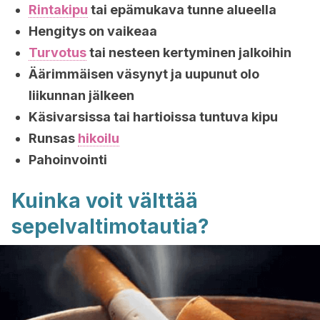
Rintakipu
tai epämukava tunne alueella
Hengitys on vaikeaa
Turvotus
tai nesteen kertyminen jalkoihin
Äärimmäisen väsynyt ja uupunut olo
liikunnan jälkeen
Käsivarsissa tai hartioissa tuntuva kipu
Runsas
hikoilu
Pahoinvointi
Kuinka voit välttää
sepelvaltimotautia?