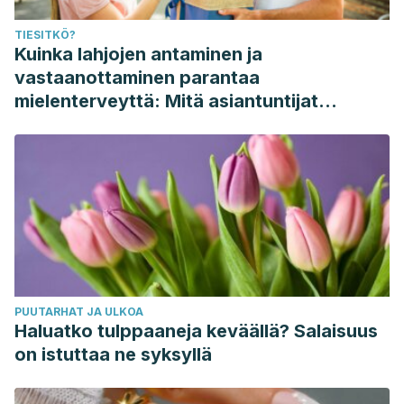
TIESITKÖ?
Kuinka lahjojen antaminen ja
vastaanottaminen parantaa
mielenterveyttä: Mitä asiantuntijat
sanovat
PUUTARHAT JA ULKOA
Haluatko tulppaaneja keväällä? Salaisuus
on istuttaa ne syksyllä