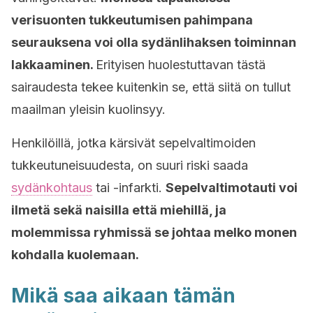
verisuonten tukkeutumisen pahimpana
seurauksena voi olla sydänlihaksen toiminnan
lakkaaminen.
Erityisen huolestuttavan tästä
sairaudesta tekee kuitenkin se, että siitä on tullut
maailman yleisin kuolinsyy.
Henkilöillä, jotka kärsivät sepelvaltimoiden
tukkeutuneisuudesta, on suuri riski saada
sydänkohtaus
tai -infarkti.
Sepelvaltimotauti voi
ilmetä sekä naisilla että miehillä, ja
molemmissa ryhmissä se johtaa melko monen
kohdalla kuolemaan.
Mikä saa aikaan tämän