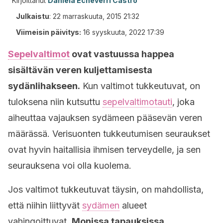
Kirjoittanut
Daniela Echeverri Castro
Julkaistu
:
22 marraskuuta, 2015 21:32
Viimeisin päivitys:
16 syyskuuta, 2022 17:39
Sepelvaltimot
ovat vastuussa happea
sisältävän veren kuljettamisesta
sydänlihakseen.
Kun valtimot tukkeutuvat, on
tuloksena niin kutsuttu
sepelvaltimotauti
, joka
aiheuttaa vajauksen sydämeen pääsevän veren
määrässä. Verisuonten tukkeutumisen seuraukset
ovat hyvin haitallisia ihmisen terveydelle, ja sen
seurauksena voi olla kuolema.
Jos valtimot tukkeutuvat täysin, on mahdollista,
että niihin liittyvät
sydämen
alueet
vahingoittuvat.
Monissa tapauksissa