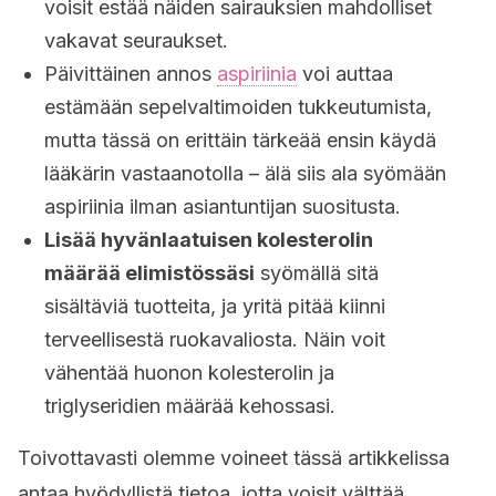
voisit estää näiden sairauksien mahdolliset
vakavat seuraukset.
Päivittäinen annos
aspiriinia
voi auttaa
estämään sepelvaltimoiden tukkeutumista,
mutta tässä on erittäin tärkeää ensin käydä
lääkärin vastaanotolla – älä siis ala syömään
aspiriinia ilman asiantuntijan suositusta.
Lisää hyvänlaatuisen kolesterolin
määrää elimistössäsi
syömällä sitä
sisältäviä tuotteita, ja yritä pitää kiinni
terveellisestä ruokavaliosta. Näin voit
vähentää huonon kolesterolin ja
triglyseridien määrää kehossasi.
Toivottavasti olemme voineet tässä artikkelissa
antaa hyödyllistä tietoa, jotta voisit välttää