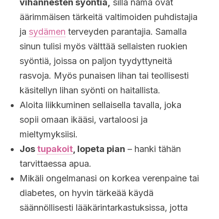
vihannesten syöntiä,
sillä nämä ovat
äärimmäisen tärkeitä valtimoiden puhdistajia
ja
sydämen
terveyden parantajia. Samalla
sinun tulisi myös välttää sellaisten ruokien
syöntiä, joissa on paljon tyydyttyneitä
rasvoja. Myös punaisen lihan tai teollisesti
käsitellyn lihan syönti on haitallista.
Aloita liikkuminen sellaisella tavalla, joka
sopii omaan ikääsi, vartaloosi ja
mieltymyksiisi.
Jos
tupakoit
, lopeta pian
– hanki tähän
tarvittaessa apua.
Mikäli ongelmanasi on korkea verenpaine tai
diabetes, on hyvin tärkeää käydä
säännöllisesti lääkärintarkastuksissa, jotta