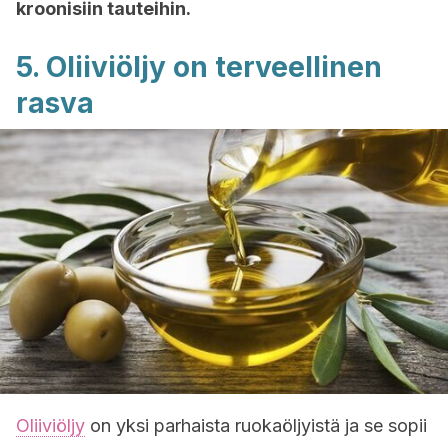
kroonisiin tauteihin.
5. Oliiviöljy on terveellinen
rasva
Oliiviöljy
on yksi parhaista ruokaöljyistä ja se sopii