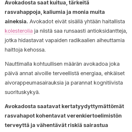
Avokadosta saat kuitua, tärkeitä
rasvahappoja, kaliumia ja monia muita
aineksia.
Avokadot eivät sisällä yhtään haitallista
kolesterolia
ja niistä saa runsaasti antioksidantteja,
jotka hidastavat vapaiden radikaalien aiheuttamia
haittoja kehossa.
Nauttimalla kohtuullisen määrän avokadoa joka
päivä annat aivoille terveellistä energiaa, ehkäiset
aivorappeumasairauksia ja parannat kognitiivista
suorituskykyä.
Avokadosta saatavat kertatyydyttymättömät
rasvahapot kohentavat verenkiertoelimistön
terveyttä ja vähentävät riskiä sairastua