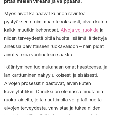
pitää mielen vireänä ja valppaana.
Myös aivot kaipaavat kunnon ravintoa
pystyäkseen toimimaan tehokkaasti, aivan kuten
kaikki muutkin kehonosat.
Aivoja voi ruokkia
ja
niiden terveydestä pitää huolta lisäämällä tiettyjä
aineksia päivittäiseen ruokavalioon – näin pidät
aivot vireinä vanhuuteen saakka.
Ikääntyminen tuo mukanaan omat haasteensa, ja
iän karttuminen näkyy ulkoisesti ja sisäisesti.
Aivojen prosessit hidastuvat, aivan kuten
kävelytahtikin. Onneksi on olemassa muutamia
ruoka-aineita, joita nauttimalla voi pitää huolta
aivojen terveydestä, vahvistaa ja tukea niiden