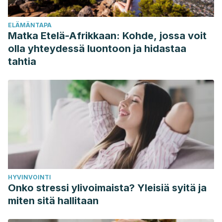
la inteligencia
.
Artículo original Salud Mental
(Vol. 101, pp.
101–107). Retrieved from
ELÄMÄNTAPA
http://www.medigraphic.com/pdfs/salmen/sam-
Matka Etelä-Afrikkaan: Kohde, jossa voit
2013/sam132b.pdf
olla yhteydessä luontoon ja hidastaa
Rodríguez, A., & Solano, M. (2008). Nutrición y Salud
tahtia
Mental: Revisión Bibliográfica.
Revista Del Postgrado De
Psiquiatría Unah
,
1
(3), 3–7.
HYVINVOINTI
Onko stressi ylivoimaista? Yleisiä syitä ja
miten sitä hallitaan