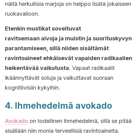
näitä herkullisia marjoja on helppo lisätä jokaiseen
ruokavalioon.
Etenkin mustikat soveltuvat
ravitsemaan
aivoja
ja muistin ja suorituskyvyn
parantamiseen, sillä niiden sisältämät
ravintoaineet ehkäisevät vapaiden radikaalien
heikentävää vaikutusta.
Vapaat radikaalit
ikäännyttävät soluja ja vaikuttavat suoraan
kognitiivisiin kykyihin.
4. Ihmehedelmä avokado
Avokado
on todellinen ihmehedelmä, sillä se pitää
sisällään niin monia terveellisiä ravintoaineita.