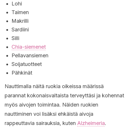
Lohi
Taimen
Makrilli
Sardiini
Silli
Chia-siemenet
Pellavansiemen
Soijatuotteet
Pähkinät
Nauttimalla näitä ruokia oikeissa määrissä
parannat kokonaisvaltaista terveyttäsi ja kohennat
myös aivojen toimintaa. Näiden ruokien
nauttiminen voi lisäksi ehkäistä aivoja
rappeuttavia sairauksia, kuten
Alzheimeria
.