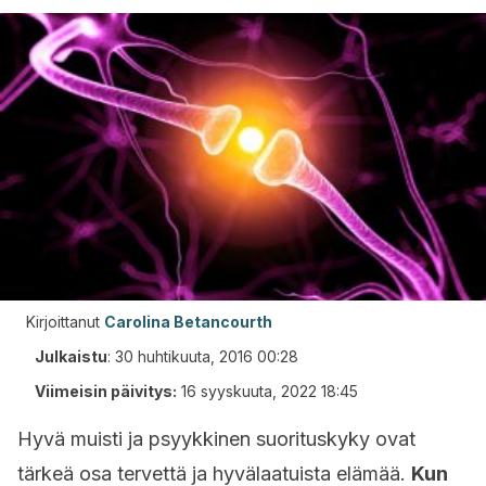
Kirjoittanut
Carolina Betancourth
Julkaistu
:
30 huhtikuuta, 2016 00:28
Viimeisin päivitys:
16 syyskuuta, 2022 18:45
Hyvä muisti ja psyykkinen suorituskyky ovat
tärkeä osa tervettä ja hyvälaatuista elämää.
K
un