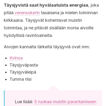
Täysjyvistä saat hyvälaatuista energiaa
, joka
pitää
verensokerin
tasaisena ja mielen toiminnan
kirkkaana. Täysjyvät kohentavat muistin
toimintaa, ja ne pitävät sisällään monia aivoille
hyödyllisiä ravintoaineita.
Aivojen kannalta tärkeitä täysjyviä ovat mm:
Kvinoa
Täysjyväpasta
Täysjyväleipä
Tumma riisi
Lue lisää:
5 ruokaa muistin parantamiseen