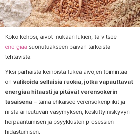
Koko kehosi, aivot mukaan lukien, tarvitsee
energiaa
suoriutuakseen päivän tärkeistä
tehtävistä.
Yksi parhaista keinoista tukea aivojen toimintaa
on
valikoida sellaisia ruokia, jotka vapauttavat
energiaa hitaasti ja pitävät verensokerin
tasaisena
– tämä ehkäisee verensokeripiikit ja
niistä aiheutuvan väsymyksen, keskittymiskyvyn
herpaantumisen ja psyykkisten prosessien
hidastumisen.