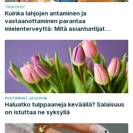
TIESITKÖ?
Kuinka lahjojen antaminen ja
vastaanottaminen parantaa
mielenterveyttä: Mitä asiantuntijat
sanovat
PUUTARHAT JA ULKOA
Haluatko tulppaaneja keväällä? Salaisuus
on istuttaa ne syksyllä