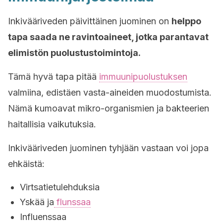
Inkivääriveden päivittäinen juominen on
helppo
tapa saada ne ravintoaineet, jotka parantavat
elimistön puolustustoimintoja.
Tämä hyvä tapa pitää
immuunipuolustuksen
valmiina, edistäen vasta-aineiden muodostumista.
Nämä kumoavat mikro-organismien ja bakteerien
haitallisia vaikutuksia.
Inkivääriveden juominen tyhjään vastaan voi jopa
ehkäistä:
Virtsatietulehduksia
Yskää ja
flunssaa
Influenssaa