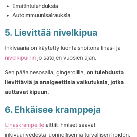
Emätintulehduksia
Autoimmuunisairauksia
5. Lievittää nivelkipua
Inkivääriä on käytetty luontaishoitona lihas- ja
nivelkipuihin
jo satojen vuosien ajan.
Sen pääainesosalla, gingerolilla,
on tulehdusta
lievittäviä ja analgeettisia vaikutuksia, jotka
auttavat kipuun.
6. Ehkäisee kramppeja
Lihaskrampeille
alttiit ihmiset saavat
inkiväärivedestä luonnollisen ja turvallisen hoidon.