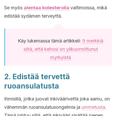
Se myös
alentaa
kolesterolia
valtimoissa, mikä
edistää sydämen terveyttä.
Käy lukemassa tämä artikkeli:
9 merkkiä
siitä, että kehosi on ylikuormittunut
myrkyistä
2. Edistää tervettä
ruoansulatusta
Ihmisillä, jotka juovat inkiväärivettä joka aamu, on
vähemmän ruoansulatusongelmia ja
ummetusta
.
Tämä johtuu siitä, että inkivääri sisältää pienen