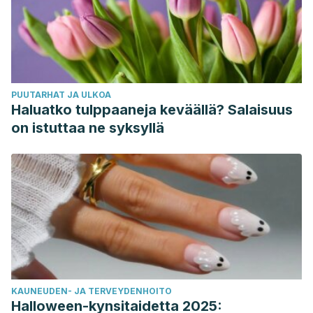
PUUTARHAT JA ULKOA
Haluatko tulppaaneja keväällä? Salaisuus
on istuttaa ne syksyllä
KAUNEUDEN- JA TERVEYDENHOITO
Halloween-kynsitaidetta 2025: