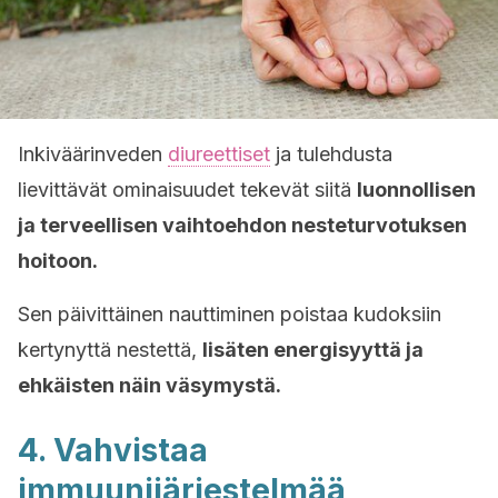
Inkiväärinveden
diureettiset
ja tulehdusta
lievittävät ominaisuudet tekevät siitä
luonnollisen
ja terveellisen vaihtoehdon nesteturvotuksen
hoitoon.
Sen päivittäinen nauttiminen poistaa kudoksiin
kertynyttä nestettä,
lisäten energisyyttä ja
ehkäisten näin väsymystä.
4. Vahvistaa
immuunijärjestelmää