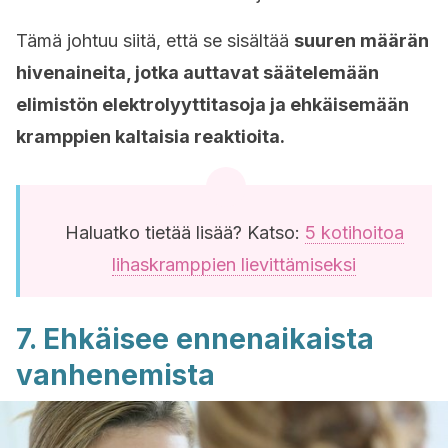
Tämä johtuu siitä, että se sisältää
suuren määrän
hivenaineita, jotka auttavat säätelemään
elimistön elektrolyyttitasoja ja ehkäisemään
kramppien kaltaisia reaktioita.
Haluatko tietää lisää? Katso:
5 kotihoitoa
lihaskramppien lievittämiseksi
7. Ehkäisee ennenaikaista
vanhenemista