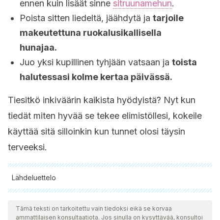
ennen kuin lisäät sinne
sitruunamehun
.
Poista sitten liedeltä, jäähdytä ja
tarjoile
makeutettuna ruokalusikallisella
hunajaa.
Juo yksi kupillinen tyhjään vatsaan ja
toista
halutessasi kolme kertaa päivässä.
Tiesitkö inkiväärin kaikista hyödyistä? Nyt kun
tiedät miten hyvää se tekee elimistöllesi, kokeile
käyttää sitä silloinkin kun tunnet olosi täysin
terveeksi.
Lähdeluettelo
Kaikki lainatut lähteet tarkistettiin perusteellisesti tiimimme
toimesta varmistaaksemme niiden laadun, luotettavuuden,
Tämä teksti on tarkoitettu vain tiedoksi eikä se korvaa
ammattilaisen konsultaatiota. Jos sinulla on kysyttävää, konsultoi
ajantasaisuuden ja pätevyyden. Tämän artikkelin bibliografia