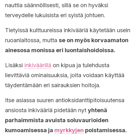
nauttia säännöllisesti, sillä se on hyväksi
terveydelle lukuisista eri syistä johtuen.
Tietyissä kulttuureissa inkivääriä käytetään usein
ruoanlaitossa, mutta
se on myös korvaamaton
ainesosa monissa eri luontaishoidoissa.
Lisäksi
inkiväärillä
on kipua ja tulehdusta
lievittäviä ominaisuuksia, joita voidaan käyttää
täydentämään eri sairauksien hoitoja.
Itse asiassa suuren antioksidanttipitoisuutensa
ansiosta inkivääriä pidetään nyt
yhtenä
parhaimmista avuista soluvaurioiden
kumoamisessa ja
myrkkyjen
poistamisessa.