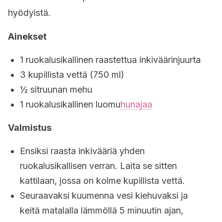
hyödyistä.
Ainekset
1 ruokalusikallinen raastettua inkiväärinjuurta
3 kupillista vettä (750 ml)
½ sitruunan mehu
1 ruokalusikallinen luomu
hunajaa
Valmistus
Ensiksi raasta inkivääriä yhden
ruokalusikallisen verran. Laita se sitten
kattilaan, jossa on kolme kupillista vettä.
Seuraavaksi kuumenna vesi kiehuvaksi ja
keitä matalalla lämmöllä 5 minuutin ajan,