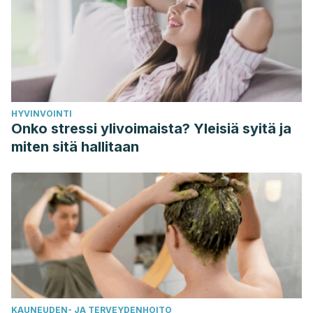
NCBI. (2013). Anti-Oxidative and Anti-Inflammatory Effects
of Ginger in Health and Physical Activity: Review of Current
Evidence.
https://www.ncbi.nlm.nih.gov/pmc/articles/PMC3665023/
Singletary, K. Ginger.
http://herbanatura.mk/ref/gumbir/gumbir-
HYVINVOINTI
koristi
%20za%20zdravjeto.pdf
Onko stressi ylivoimaista? Yleisiä syitä ja
miten sitä hallitaan
KAUNEUDEN- JA TERVEYDENHOITO