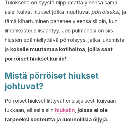
Tuloksena on syystä riippumatta yleensä sama
asia: kuivat hiukset jotka muuttuvat
pörröiseksi
, ja
tämä kihartuminen pahenee yleensä silloin, kun
ilmankosteus lisääntyy. Jos pulmanasi on siis
hiusten epämiellyttävä pörröisyys, jatka lukemista
ja
kokeile muutamaa kotihoitoa, joilla saat
pörröiset hiukset kuriin!
Mistä pörröiset hiukset
johtuvat?
Pörröiset hiukset
liittyvät ensisijaisesti kuivaan
tukkaan, eli sellaisiin
hiuksiin
, joissa ei ole
tarpeeksi kosteutta ja luonnollisia öljyjä.