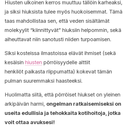
Hiusten ulkoinen kerros muuttuu tällöin karheaksi,
ja siksi hiuksista tulee myös huokoisemmat. Tämä
taas mahdollistaa sen, että veden sisältämät
molekyylit “kiinnittyvät” hiuksiin helpommin, sekä
aiheuttavat niin sanotusti niiden turpoamisen.
Siksi kosteissa ilmastoissa elävät ihmiset (sekä
kesäisin
hiusten
pörröisyydelle alttiit
henkilöt paikasta riippumatta) kokevat tämän
pulman suuremmaksi haasteeksi.
Huolimatta siitä, että pörröiset hiukset on yleinen
arkipäivän harmi,
ongelman ratkaisemiseksi on
useita edullisia ja tehokkaita kotihoitoja, jotka
voit ottaa avuksesi!