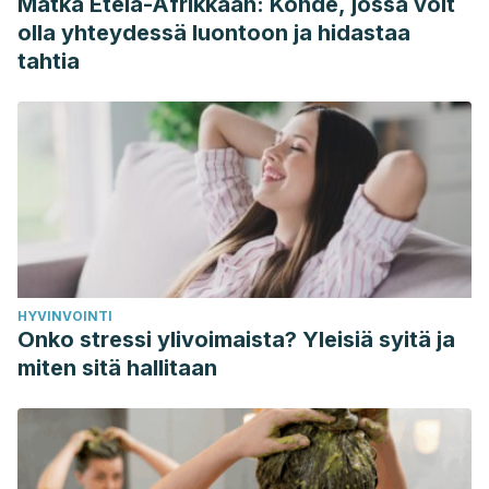
Matka Etelä-Afrikkaan: Kohde, jossa voit
https://www.vogue.mx/belleza/articulo/mascarilla-de-
olla yhteydessä luontoon ja hidastaa
aguacate-para-el-cabello-beneficios-y-como-se-usa.
tahtia
Almazán E. 3 mascarillas de plátano para renovar tu cabello
al instante. Glamour. 2022. Disponible en:
https://www.glamour.mx/belleza/articulos/mascarillas-de-
platano-para-cabello-maltratado-opaco-y-debil/18196.
HYVINVOINTI
Onko stressi ylivoimaista? Yleisiä syitä ja
miten sitä hallitaan