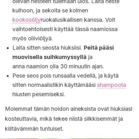
olevan nesteen tulemaan ulos. Laita neste
kulhoon, ja sekoita se kolmen
kookosöljy
ruokalusikallisen kanssa. Voit
vaihtoehtoisesti käyttää tässä naamiossa
myös oliiviöljyä.
Laita sitten seosta hiuksiisi.
Peitä pääsi
muovisella suihkumyssyllä
ja
anna naamion olla 30 minuutin ajan.
Pese seos pois runsaalla vedellä, ja käytä
sitten normaalistikin käyttämääsi
shampoota
hiusten pesemiseksi.
Molemmat tämän hoidon aineksista ovat hiuksiasi
kosteuttavia, mikä tekee niistä silkkisemmät ja
kiiltävämmän tuntuiset.