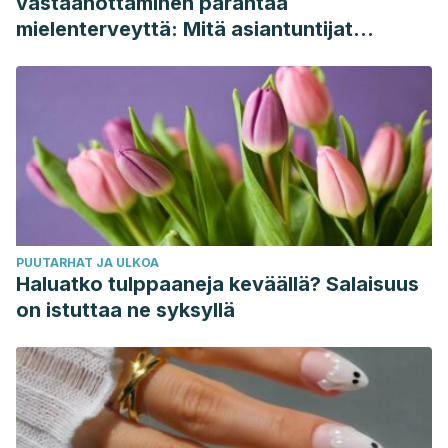
vastaanottaminen parantaa
mielenterveyttä: Mitä asiantuntijat
sanovat
PUUTARHAT JA ULKOA
Haluatko tulppaaneja keväällä? Salaisuus
on istuttaa ne syksyllä