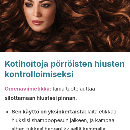
Kotihoitoja pörröisten hiusten
kontrolloimiseksi
Omenaviinietikka
:
tämä tuote auttaa
silottamaan hiustesi pinnan.
Sen käyttö on yksinkertaista:
laita etikkaa
hiuksiisi shampoopesun jälkeen, ja kampaa
sitten tukkasi harvapiikkisellä kammalla.