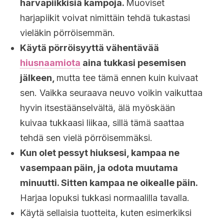
harvapiikkisiä kampoja.
Muoviset
harjapiikit voivat nimittäin tehdä tukastasi
vieläkin pörröisemmän.
Käytä pörröisyyttä vähentävää
hiusnaamiota
aina tukkasi pesemisen
jälkeen,
mutta tee tämä ennen kuin kuivaat
sen. Vaikka seuraava neuvo voikin vaikuttaa
hyvin itsestäänselvältä, älä myöskään
kuivaa tukkaasi liikaa, sillä tämä saattaa
tehdä sen vielä pörröisemmäksi.
Kun olet pessyt hiuksesi, kampaa ne
vasempaan päin, ja odota muutama
minuutti. Sitten kampaa ne oikealle päin.
Harjaa lopuksi tukkasi normaalilla tavalla.
Käytä sellaisia tuotteita, kuten esimerkiksi