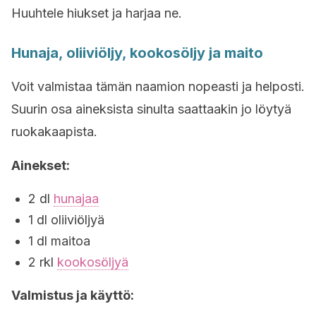
Huuhtele hiukset ja harjaa ne.
Hunaja, oliiviöljy, kookosöljy ja maito
Voit valmistaa tämän naamion nopeasti ja helposti.
Suurin osa aineksista sinulta saattaakin jo löytyä
ruokakaapista.
Ainekset:
2 dl
hunajaa
1 dl oliiviöljyä
1 dl maitoa
2 rkl
kookosöljyä
Valmistus ja käyttö: