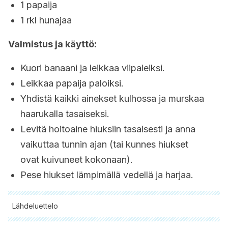
1 papaija
1 rkl hunajaa
Valmistus ja käyttö:
Kuori banaani ja leikkaa viipaleiksi.
Leikkaa papaija paloiksi.
Yhdistä kaikki ainekset kulhossa ja murskaa
haarukalla tasaiseksi.
Levitä hoitoaine hiuksiin tasaisesti ja anna
vaikuttaa tunnin ajan (tai kunnes hiukset
ovat kuivuneet kokonaan).
Pese hiukset lämpimällä vedellä ja harjaa.
Lähdeluettelo
Kaikki lainatut lähteet tarkistettiin perusteellisesti tiimimme