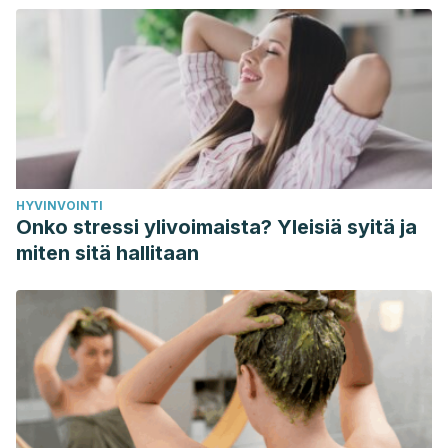
Congote, Ana Lucía.,Álvarez Cadavid, Catalina. (2007).
Elaboración de un producto desrizante para el cabello a
base de ingredientes naturales.
Al-Waili NS (2001). Therapeutic and prophylactic effects of
crude honey on chronic seborrheic dermatitis and
dandruff. European Journal of Medical Research; 6(7):
306-308. PMID: 11485891.
HYVINVOINTI
VV.AA. (2019).Hair smoothing treatments: Perceptions and
Onko stressi ylivoimaista? Yleisiä syitä ja
wrong practices among females in Saudi
miten sitä hallitaan
Arabia.http://www.jddsjournal.org/article.asp?issn=2352-
2410;year=2019;volume=23;issue=1;spage=20;epage=23;aula