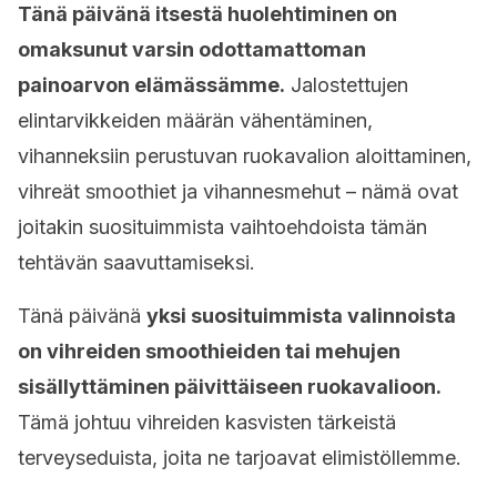
Tänä päivänä itsestä huolehtiminen on
omaksunut varsin odottamattoman
painoarvon elämässämme.
Jalostettujen
elintarvikkeiden määrän vähentäminen,
vihanneksiin perustuvan ruokavalion aloittaminen,
vihreät smoothiet ja vihannesmehut – nämä ovat
joitakin suosituimmista vaihtoehdoista tämän
tehtävän saavuttamiseksi.
Tänä päivänä
yksi suosituimmista valinnoista
on vihreiden smoothieiden tai mehujen
sisällyttäminen päivittäiseen ruokavalioon.
Tämä johtuu vihreiden kasvisten tärkeistä
terveyseduista, joita ne tarjoavat elimistöllemme.