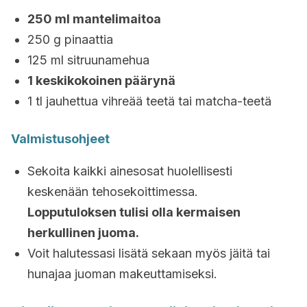
250 ml mantelimaitoa
250 g pinaattia
125 ml sitruunamehua
1 keskikokoinen päärynä
1 tl jauhettua vihreää teetä tai matcha-teetä
Valmistusohjeet
Sekoita kaikki ainesosat huolellisesti
keskenään tehosekoittimessa.
Lopputuloksen tulisi olla kermaisen
herkullinen juoma.
Voit halutessasi lisätä sekaan myös jäitä tai
hunajaa juoman makeuttamiseksi.