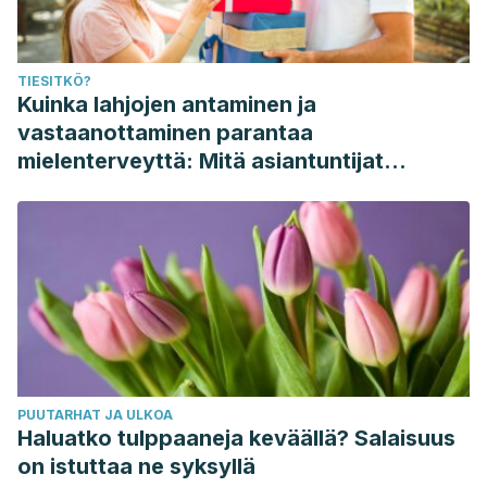
TIESITKÖ?
Kuinka lahjojen antaminen ja
vastaanottaminen parantaa
mielenterveyttä: Mitä asiantuntijat
sanovat
PUUTARHAT JA ULKOA
Haluatko tulppaaneja keväällä? Salaisuus
on istuttaa ne syksyllä