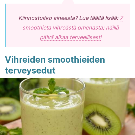
Kiinnostuitko aiheesta? Lue täältä lisää:
7
smoothieta vihreästä omenasta; näillä
päivä alkaa terveellisesti
Vihreiden smoothieiden
terveysedut