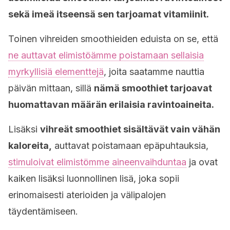
sekä imeä itseensä sen tarjoamat vitamiinit.
Toinen vihreiden smoothieiden eduista on se, että
ne auttavat elimistöämme poistamaan sellaisia
myrkyllisiä elementtejä
, joita saatamme nauttia
päivän mittaan, sillä
nämä smoothiet tarjoavat
huomattavan määrän erilaisia ravintoaineita.
Lisäksi
vihreät smoothiet sisältävät vain vähän
kaloreita,
auttavat poistamaan epäpuhtauksia,
stimuloivat elimistömme aineenvaihduntaa
ja ovat
kaiken lisäksi luonnollinen lisä, joka sopii
erinomaisesti aterioiden ja välipalojen
täydentämiseen.