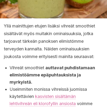
Yllä mainittujen etujen lisäksi vihreät smoothiet
sisältävät myös muitakin ominaisuuksia, jotka
tarjoavat tärkeän panoksen elimistömme
terveyden kannalta. Näiden ominaisuuksien
joukosta voimme erityisesti mainita seuraavat:
Vihreät smoothiet
auttavat puhdistamaan
elimistöämme epäpuhtauksista ja
myrkyistä.
Useimmiten monissa vihreissä juomissa
käytettävien
kasvisten sisältämän
lehtivihreän eli klorofyllin ansiosta
voimme