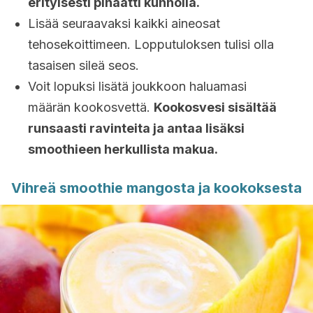
erityisesti pinaatti kunnolla.
Lisää seuraavaksi kaikki aineosat
tehosekoittimeen. Lopputuloksen tulisi olla
tasaisen sileä seos.
Voit lopuksi lisätä joukkoon haluamasi
määrän kookosvettä.
Kookosvesi sisältää
runsaasti ravinteita ja antaa lisäksi
smoothieen herkullista makua.
Vihreä smoothie mangosta ja kookoksesta