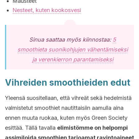
Mausteet
Nesteet, kuten kookosvesi
Sinua saattaa myös kiinnostaa:
5
smoothieta suonikohjujen vähentämiseksi
ja verenkierron parantamiseksi
Vihreiden smoothieiden edut
Yleensä suositellaan, että vihreät sekä hedelmistä
valmistetut smoothiet nautittaisiin aamulla aina
ennen muuta ruokaa, kuten myös Green Society
esittää. Tällä tavalla
elimistömme on helpompi
assimiloida smoothien tarjoamat ravintoaineet