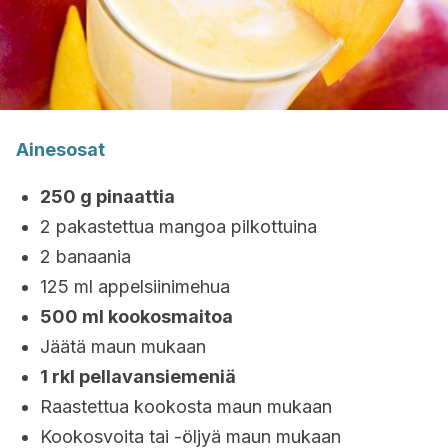
Ainesosat
250 g pinaattia
2 pakastettua mangoa pilkottuina
2 banaania
125 ml appelsiinimehua
500 ml kookosmaitoa
Jäätä maun mukaan
1 rkl pellavansiemeniä
Raastettua kookosta maun mukaan
Kookosvoita tai -öljyä maun mukaan