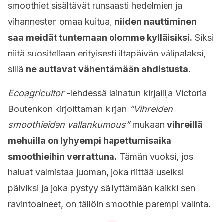
smoothiet sisältävät runsaasti hedelmien ja
vihannesten omaa kuitua,
niiden nauttiminen
saa meidät tuntemaan olomme kylläisiksi.
Siksi
niitä suositellaan erityisesti iltapäivän välipalaksi,
sillä
ne auttavat vähentämään ahdistusta.
Ecoagricultor
-lehdessä lainatun kirjailija Victoria
Boutenkon kirjoittaman kirjan
“Vihreiden
smoothieiden vallankumous”
mukaan
vihreillä
mehuilla on lyhyempi hapettumisaika
smoothieihin verrattuna.
Tämän vuoksi, jos
haluat valmistaa juoman, joka riittää useiksi
päiviksi ja joka pystyy säilyttämään kaikki sen
ravintoaineet, on tällöin smoothie parempi valinta.