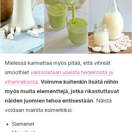
Mielessä kannattaa myös pitää, että vihreät
smoothiet
valmistetaan useista hedelmistä ja
vihanneksista
.
Voimme kuitenkin lisätä niihin
myös muita elementtejä, jotka rikastuttavat
näiden juomien tehoa entisestään.
Näistä
voidaan mainita esimerkiksi:
Siemenet