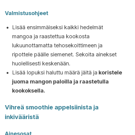
Valmistusohjeet
Lisää ensimmäiseksi kaikki hedelmät
mangoa ja raastettua kookosta
lukuunottamatta tehosekoittimeen ja
ripottele päälle siemenet. Sekoita ainekset
huolellisesti keskenään.
Lisää lopuksi haluttu määrä jäitä ja
koristele
juoma mangon paloilla ja raastetulla
kookoksella.
Vihreä smoothie appelsiinista ja
inkivääristä
Ainesosat