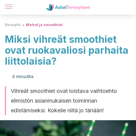
Reseptit
Mehut ja smoothiet
Miksi vihreät smoothiet
ovat ​​ruokavaliosi parhaita
liittolaisia?
4 minuuttia
Vihreät smoothiet ovat loistava vaihtoehto
elimistön asianmukaisen toiminnan
edistämiseksi. Kokeile niitä jo tänään!