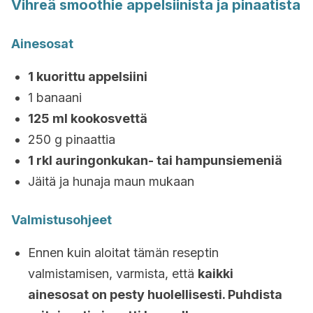
Vihreä smoothie appelsiinista ja pinaatista
Ainesosat
1 kuorittu appelsiini
1 banaani
125 ml kookosvettä
250 g pinaattia
1 rkl auringonkukan- tai hampunsiemeniä
Jäitä ja hunaja maun mukaan
Valmistusohjeet
Ennen kuin aloitat tämän reseptin
valmistamisen, varmista, että
kaikki
ainesosat on pesty huolellisesti. Puhdista