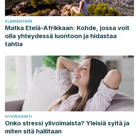
física en personas mayores. Revista internacional de
medicina y ciencias de la actividad física y el deporte.
ELÄMÄNTAPA
2010; 10 (40): 556-576
Matka Etelä-Afrikkaan: Kohde, jossa voit
olla yhteydessä luontoon ja hidastaa
tahtia
HYVINVOINTI
Onko stressi ylivoimaista? Yleisiä syitä ja
miten sitä hallitaan