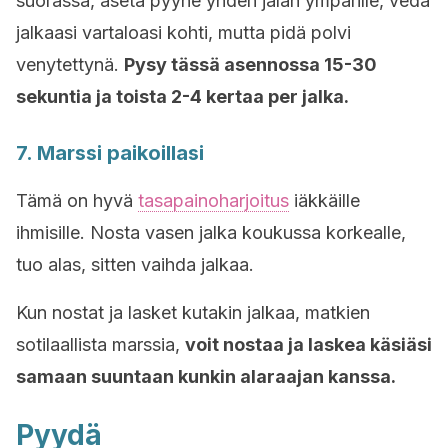
suorassa, aseta pyyhe yhden jalan ympärille, vedä
jalkaasi vartaloasi kohti, mutta pidä polvi
venytettynä.
Pysy tässä asennossa 15-30
sekuntia ja toista 2-4 kertaa per jalka.
7. Marssi paikoillasi
Tämä on hyvä
tasapainoharjoitus
iäkkäille
ihmisille. Nosta vasen jalka koukussa korkealle,
tuo alas, sitten vaihda jalkaa.
Kun nostat ja lasket kutakin jalkaa, matkien
sotilaallista marssia,
voit nostaa ja laskea käsiäsi
samaan suuntaan kunkin alaraajan kanssa.
Pyydä