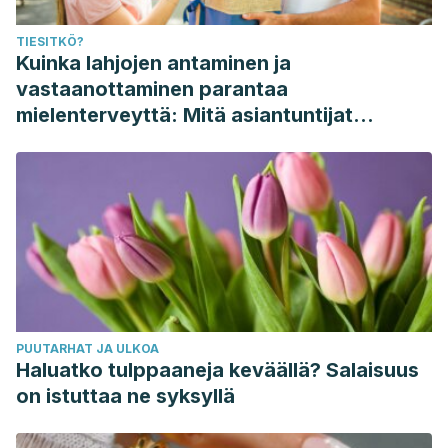
TIESITKÖ?
Kuinka lahjojen antaminen ja
vastaanottaminen parantaa
mielenterveyttä: Mitä asiantuntijat
sanovat
PUUTARHAT JA ULKOA
Haluatko tulppaaneja keväällä? Salaisuus
on istuttaa ne syksyllä