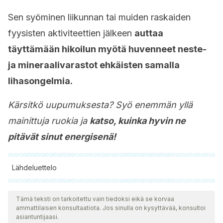
Sen syöminen liikunnan tai muiden raskaiden
fyysisten aktiviteettien jälkeen
auttaa
täyttämään hikoilun myötä huvenneet neste-
ja mineraalivarastot ehkäisten samalla
lihasongelmia.
Kärsitkö uupumuksesta? Syö enemmän yllä
mainittuja ruokia ja
katso, kuinka hyvin ne
pitävät sinut energisenä!
Lähdeluettelo
Kaikki lainatut lähteet tarkistettiin perusteellisesti tiimimme
toimesta varmistaaksemme niiden laadun, luotettavuuden,
Tämä teksti on tarkoitettu vain tiedoksi eikä se korvaa
ammattilaisen konsultaatiota. Jos sinulla on kysyttävää, konsultoi
ajantasaisuuden ja pätevyyden. Tämän artikkelin bibliografia
asiantuntijaasi.