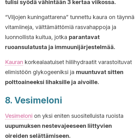
tulisi syödä vähintään 3 kertaa viikossa.
“Viljojen kuningattarena” tunnettu kaura on täynnä
vitamiineja, välttämättömiä rasvahappoja ja
luonnollista kuitua, jotka
parantavat
ruoansulatusta ja immuunijärjestelmää.
Kauran
korkealaatuiset hiilihydraatit varastoituvat
elimistöön glykogeeniksi ja
muuntuvat sitten
polttoaineeksi lihaksille ja aivoille.
8. Vesimeloni
Vesimeloni
on yksi eniten suositelluista ruoista
uupumuksen nestevajeeseen liittyvien
oireiden selättämiseen.