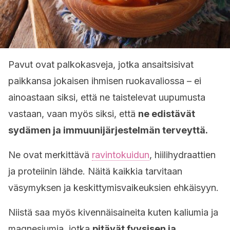
Pavut ovat palkokasveja, jotka ansaitsisivat
paikkansa jokaisen ihmisen ruokavaliossa – ei
ainoastaan siksi, että ne taistelevat uupumusta
vastaan, vaan myös siksi, että
ne edistävät
sydämen ja immuunijärjestelmän terveyttä.
Ne ovat merkittävä
ravintokuidun
, hiilihydraattien
ja proteiinin lähde. Näitä kaikkia tarvitaan
väsymyksen ja keskittymisvaikeuksien ehkäisyyn.
Niistä saa myös kivennäisaineita kuten kaliumia ja
magnesiumia, jotka
pitävät fyysisen ja