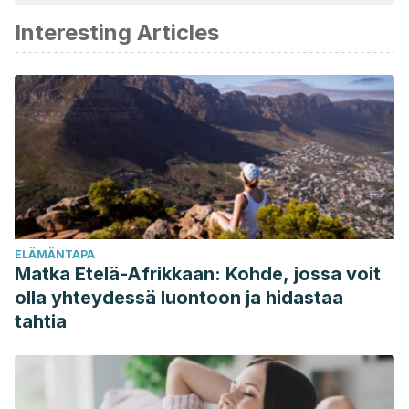
katsottiin luotettavaksi ja akateemisesti tai tieteellisesti tarkaksi.
Interesting Articles
Logan, A. C., & Wong, C. (2001). Chronic fatigue syndrome:
Oxidative stress and dietary modifications. Alternative
Medicine Review.
https://doi.org/10.2337/dc08-s246
Berstad, A., Undseth, R., Lind, R., & Valeur, J. (2012).
Functional bowel symptoms, fibromyalgia and fatigue: A
food-induced triad? Scandinavian Journal of
Gastroenterology.
https://doi.org/10.3109/00365521.2012.690045
Van’T Leven, M., Zielhuis, G. A., Van Der Meer, J. W.,
ELÄMÄNTAPA
Verbeek, A. L., & Bleijenberg, G. (2010). Fatigue and
Matka Etelä-Afrikkaan: Kohde, jossa voit
chronic fatigue syndrome-like complaints in the general
olla yhteydessä luontoon ja hidastaa
population*. European Journal of Public Health.
tahtia
https://doi.org/10.1093/eurpub/ckp113