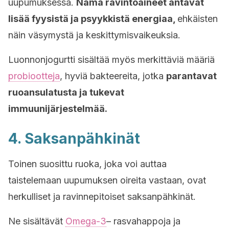
uupumuksessa.
Nämä ravintoaineet antavat
lisää fyysistä ja psyykkistä energiaa,
ehkäisten
näin väsymystä ja keskittymisvaikeuksia.
Luonnonjogurtti sisältää myös merkittäviä määriä
probiootteja
, hyviä bakteereita, jotka
parantavat
ruoansulatusta ja tukevat
immuunijärjestelmää.
4. Saksanpähkinät
Toinen suosittu ruoka, joka voi auttaa
taistelemaan uupumuksen oireita vastaan, ovat
herkulliset ja ravinnepitoiset saksanpähkinät.
Ne sisältävät
Omega-3
– rasvahappoja ja