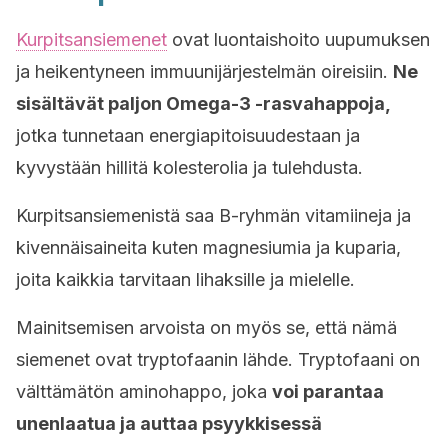
Kurpitsansiemenet
ovat luontaishoito uupumuksen
ja heikentyneen immuunijärjestelmän oireisiin.
Ne
sisältävät paljon Omega-3 -rasvahappoja,
jotka tunnetaan energiapitoisuudestaan ja
kyvystään hillitä kolesterolia ja tulehdusta.
Kurpitsansiemenistä saa B-ryhmän vitamiineja ja
kivennäisaineita kuten magnesiumia ja kuparia,
joita kaikkia tarvitaan lihaksille ja mielelle.
Mainitsemisen arvoista on myös se, että nämä
siemenet ovat tryptofaanin lähde. Tryptofaani on
välttämätön aminohappo, joka
voi parantaa
unenlaatua ja auttaa psyykkisessä