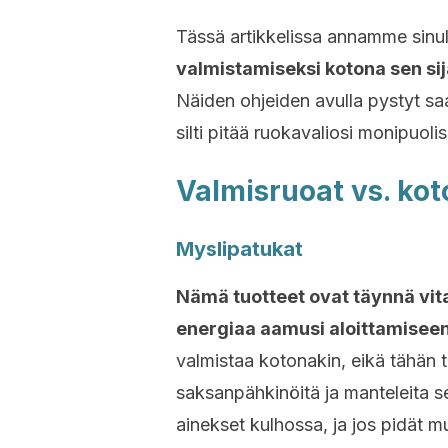
Tässä artikkelissa annamme sinul
valmistamiseksi kotona sen sij
Näiden ohjeiden avulla pystyt saa
silti pitää ruokavaliosi monipuolis
Valmisruoat vs. ko
Myslipatukat
Nämä tuotteet ovat täynnä vitam
energiaa aamusi aloittamisee
valmistaa kotonakin, eikä tähän ta
saksanpähkinöitä ja manteleita s
ainekset kulhossa, ja jos pidät mu