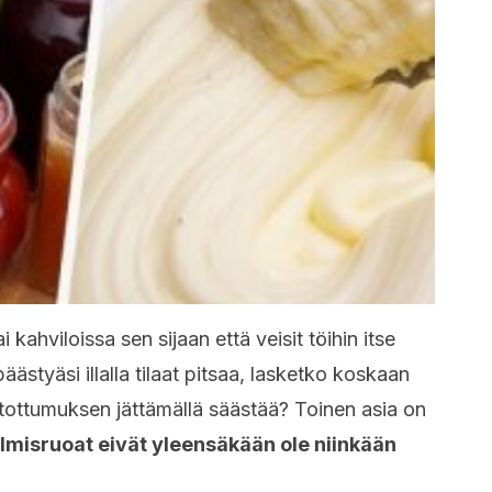
 kahviloissa sen sijaan että veisit töihin itse
äästyäsi illalla tilaat pitsaa, lasketko koskaan
 tottumuksen jättämällä säästää? Toinen asia on
lmisruoat eivät yleensäkään ole niinkään