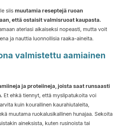
le siis
muutamia reseptejä ruoan
aan, että ostaisit valmisruoat kaupasta.
maan ateriasi aikaiseksi nopeasti, mutta voit
ena ja nauttia luonnollisia raaka-aineita.
tona valmistettu aamiainen
iineja ja proteiineja, joista saat runsaasti
n.
Et ehkä tiennyt, että myslipatukoita voi
rvita kuin kourallinen kaurahiutaleita,
ekä muutama ruokalusikallinen hunajaa. Sekoita
istakin aineksista, kuten rusinoista tai