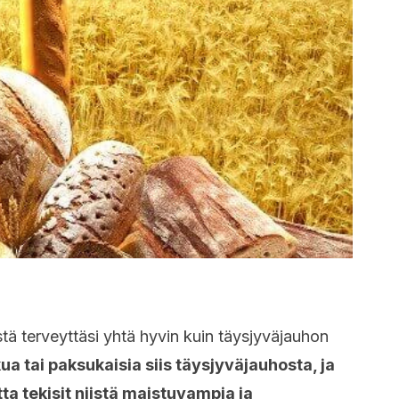
stä terveyttäsi yhtä hyvin kuin täysjyväjauhon
a tai paksukaisia siis täysjyväjauhosta, ja
tta tekisit niistä maistuvampia ja