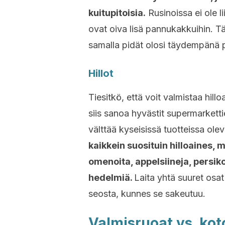
kuitupitoisia.
Rusinoissa ei ole l
ovat oiva lisä pannukakkuihin. Täl
samalla pidät olosi täydempänä 
Hillot
Tiesitkö, että voit valmistaa hill
siis sanoa hyvästit supermarkett
välttää kyseisissä tuotteissa olev
kaikkein suosituin hilloaines, 
omenoita, appelsiineja, persik
hedelmiä.
Laita yhtä suuret osat 
seosta, kunnes se sakeutuu.
Valmisruoat vs. kot