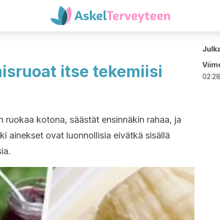
Julk
Viime
isruoat itse tekemiisi
02:2
 ruokaa kotona, säästät ensinnäkin rahaa, ja
kki ainekset ovat luonnollisia eivätkä sisällä
ia.