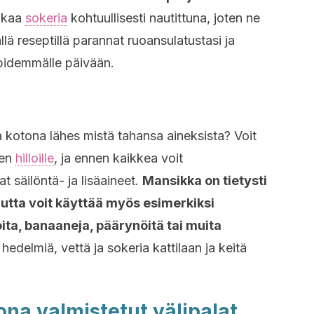
iikaa
sokeria
kohtuullisesti nautittuna, joten ne
lä reseptillä parannat ruoansulatustasi ja
pidemmälle päivään.
oa kotona lähes mistä tahansa aineksista? Voit
ien
hilloille
, ja ennen kaikkea voit
at säilöntä- ja lisäaineet.
Mansikka on tietysti
mutta voit käyttää myös esimerkiksi
oita, banaaneja, päärynöitä tai muita
hedelmiä, vettä ja sokeria kattilaan ja keitä
ona valmistetut välipalat