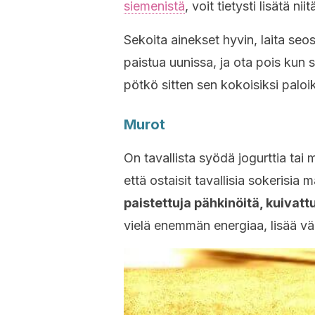
siemenistä
, voit tietysti lisätä niit
Sekoita ainekset hyvin, laita seo
paistua uunissa, ja ota pois kun 
pötkö sitten sen kokoisiksi paloik
Murot
On tavallista syödä jogurttia tai
että ostaisit tavallisia sokerisia 
paistettuja pähkinöitä, kuivatt
vielä enemmän energiaa, lisää väh