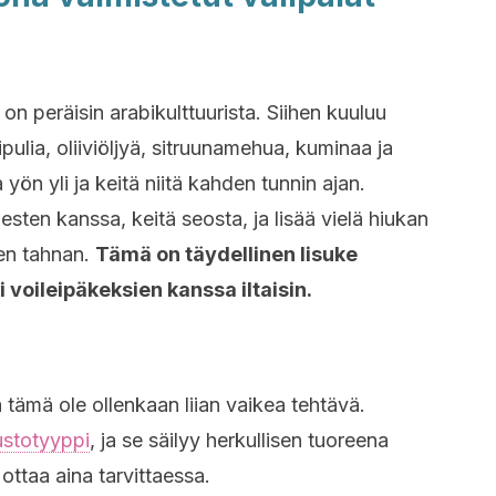
on peräisin arabikulttuurista. Siihen kuuluu
pulia, oliiviöljyä, sitruunamehua, kuminaa ja
yön yli ja keitä niitä kahden tunnin ajan.
esten kanssa, keitä seosta, ja lisää vielä hiukan
sen tahnan.
Tämä on täydellinen lisuke
i voileipäkeksien kanssa iltaisin.
ä tämä ole ollenkaan liian vaikea tehtävä.
uustotyyppi
, ja se säilyy herkullisen tuoreena
ottaa aina tarvittaessa.