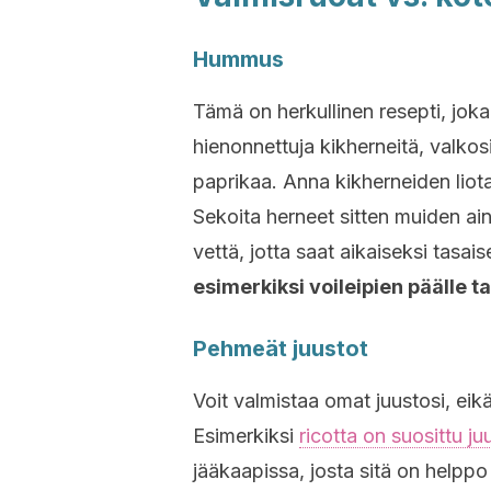
Hummus
Tämä on herkullinen resepti, joka 
hienonnettuja kikherneitä, valkosi
paprikaa. Anna kikherneiden liota 
Sekoita herneet sitten muiden ain
vettä, jotta saat aikaiseksi tasai
esimerkiksi voileipien päälle ta
Pehmeät juustot
Voit valmistaa omat juustosi, eik
Esimerkiksi
ricotta on suosittu j
jääkaapissa, josta sitä on helppo 