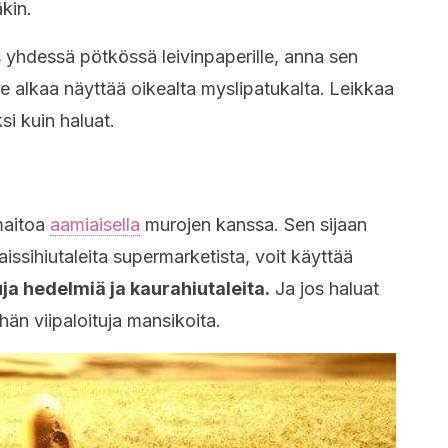
äkin.
s yhdessä pötkössä leivinpaperille, anna sen
se alkaa näyttää oikealta myslipatukalta.
Leikkaa
si kuin haluat.
 maitoa
aamiaisella
murojen kanssa. Sen sijaan
maissihiutaleita supermarketista, voit käyttää
uja hedelmiä ja kaurahiutaleita.
Ja jos haluat
än viipaloituja mansikoita.