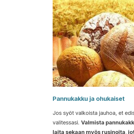
Pannukakku ja ohukaiset
Jos syöt valkoista jauhoa, et edi
valitessasi.
Valmista pannukakku
laita sekaan myös rusinoita, jo