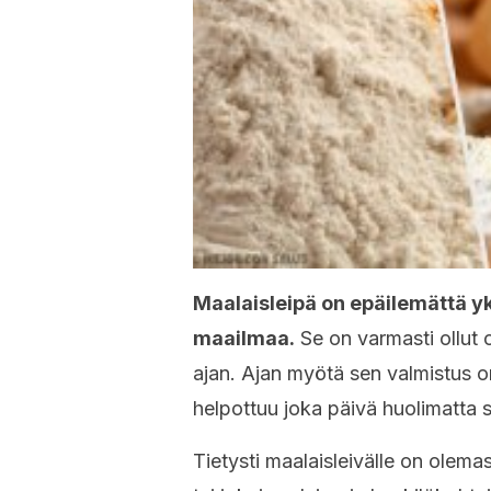
Maalaisleipä on epäilemättä y
maailmaa.
Se on varmasti ollut 
ajan. Ajan myötä sen valmistus o
helpottuu joka päivä huolimatta s
Tietysti maalaisleivälle on olema