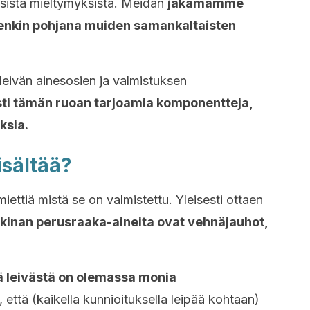
aisista mieltymyksistä. Meidän
jakamamme
itenkin pohjana muiden samankaltaisten
ivän ainesosien ja valmistuksen
ti tämän ruoan tarjoamia komponentteja,
ksia.
isältää?
iettiä mistä se on valmistettu. Yleisesti ottaen
ikinan perusraaka-aineita ovat vehnäjauhot,
tä leivästä on olemassa monia
 että (kaikella kunnioituksella leipää kohtaan)