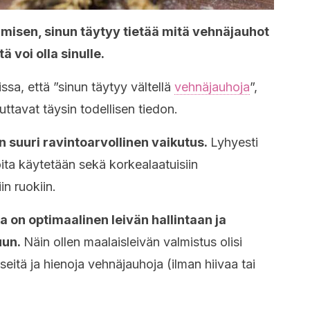
misen, sinun täytyy tietää mitä vehnäjauhot
ä voi olla sinulle.
a, että ”sinun täytyy vältellä
vehnäjauhoja
”,
uttavat täysin todellisen tiedon.
on suuri ravintoarvollinen vaikutus.
Lyhyesti
ita käytetään sekä korkealaatuisiin
in ruokiin.
ka on optimaalinen leivän hallintaan ja
uun.
Näin ollen maalaisleivän valmistus olisi
itä ja hienoja vehnäjauhoja (ilman hiivaa tai