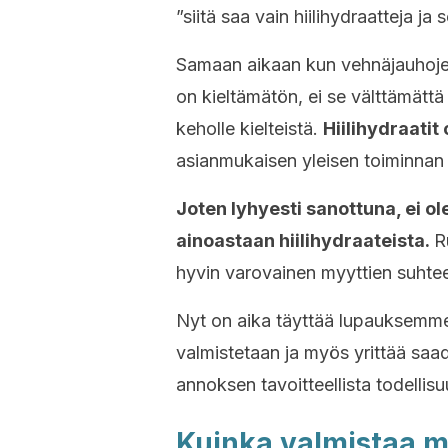
”siitä saa vain hiilihydraatteja ja s
Samaan aikaan kun vehnäjauhoje
on kieltämätön, ei se välttämättä t
keholle kielteistä.
Hiilihydraati
asianmukaisen yleisen toiminnan
Joten lyhyesti sanottuna, ei ole
ainoastaan hiilihydraateista.
R
hyvin varovainen myyttien suhte
Nyt on aika täyttää lupauksemm
valmistetaan ja myös yrittää saad
annoksen tavoitteellista todellisu
Kuinka valmistaa ma