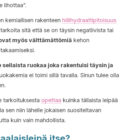
e lihottaa”.
n kemiallisen rakenteen
hiilihydraattipitoisuus
arkoita sitä että se on täysin negatiivista tai
t ovat myös välttämättömiä
kehon
 takaamiseksi.
 sellaista ruokaa joka rakentuisi täysin ja
uokakemia ei toimi sillä tavalla. Sinun tulee olla
en.
e tarkoituksesta
opettaa
kuinka tällaista leipää
a sen niin lähelle jokaisen suositeltavan
utta kuin vain mahdollista.
alaisleipä itse?