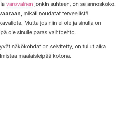
lla
varovainen
jonkin suhteen, on se annoskoko.
 vaaraan,
mikäli noudatat terveellistä
avaliota. Mutta jos niin ei ole ja sinulla on
ipä ole sinulle paras vaihtoehto.
ttyvät näkökohdat on selvitetty, on tullut aika
valmistaa maalaisleipää kotona.