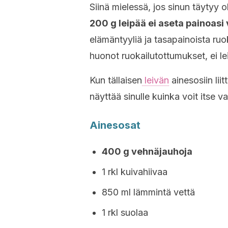
Siinä mielessä, jos sinun täytyy o
200 g leipää ei aseta painoasi
elämäntyyliä ja tasapainoista ruok
huonot ruokailutottumukset, ei le
Kun tällaisen
leivän
ainesosiin lii
näyttää sinulle kuinka voit itse 
Ainesosat
400 g vehnäjauhoja
1 rkl kuivahiivaa
850 ml lämmintä vettä
1 rkl suolaa