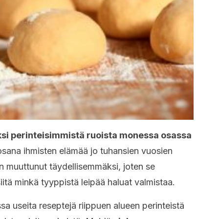
ksi perinteisimmistä ruoista monessa osassa
osana ihmisten elämää jo tuhansien vuosien
n muuttunut täydellisemmäksi, joten se
iitä minkä tyyppistä leipää haluat valmistaa.
ssa useita reseptejä riippuen alueen perinteistä