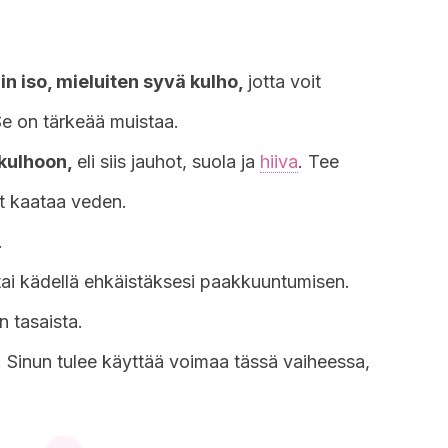
in iso, mieluiten syvä kulho,
jotta voit
 Se on tärkeää muistaa.
 kulhoon,
eli siis jauhot, suola ja
hiiva
. Tee
it kaataa veden.
.
 tai kädellä ehkäistäksesi paakkuuntumisen.
n tasaista.
. Sinun tulee käyttää voimaa tässä vaiheessa,