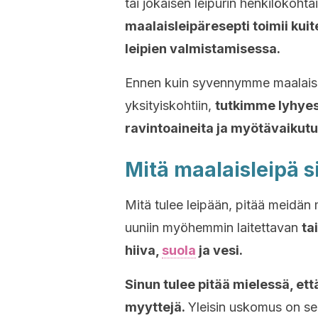
tai jokaisen leipurin henkilökoht
maalaisleipäresepti toimii ku
leipien valmistamisessa.
Ennen kuin syvennymme maalaisle
yksityiskohtiin,
tutkimme lyhyes
ravintoaineita
ja myötävaikutu
Mitä maalaisleipä s
Mitä tulee leipään, pitää meidän m
uuniin myöhemmin laitettavan
ta
hiiva,
suola
ja vesi.
Sinun tulee pitää mielessä, et
myyttejä.
Yleisin uskomus on se,