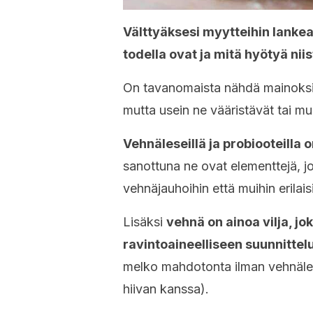
Välttyäksesi myytteihin lankea
todella ovat ja mitä hyötyä niist
On tavanomaista nähdä mainoksiss
mutta usein ne vääristävät tai mu
Vehnäleseillä ja probiooteilla 
sanottuna ne ovat elementtejä, jo
vehnäjauhoihin että muihin erilaisi
Lisäksi
vehnä on ainoa vilja, jo
ravintoaineelliseen suunnittel
melko mahdotonta ilman vehnälese
hiivan kanssa).