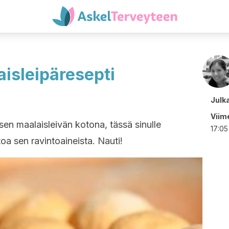
aisleipäresepti
Julk
Viime
isen maalaisleivän kotona, tässä sinulle
17:05
oa sen ravintoaineista. Nauti!