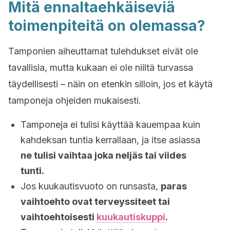
Mitä ennaltaehkäiseviä
toimenpiteitä on olemassa?
Tamponien aiheuttamat tulehdukset eivät ole
tavallisia, mutta kukaan ei ole niiltä turvassa
täydellisesti – näin on etenkin silloin, jos et käytä
tamponeja ohjeiden mukaisesti.
Tamponeja ei tulisi käyttää kauempaa kuin
kahdeksan tuntia kerrallaan, ja itse asiassa
ne tulisi vaihtaa joka neljäs tai viides
tunti.
Jos kuukautisvuoto on runsasta,
paras
vaihtoehto ovat terveyssiteet tai
vaihtoehtoisesti
kuukautiskuppi
.