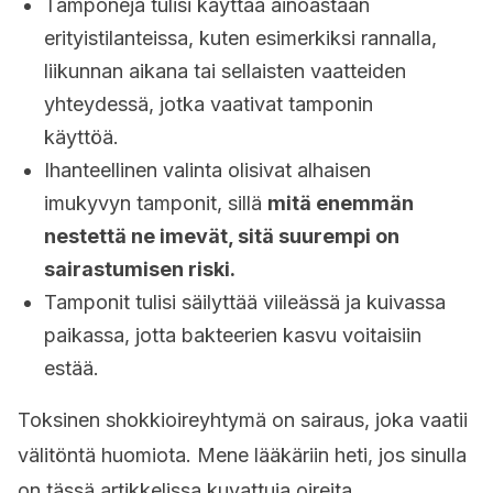
Tamponeja tulisi käyttää ainoastaan
erityistilanteissa, kuten esimerkiksi rannalla,
liikunnan aikana tai sellaisten vaatteiden
yhteydessä, jotka vaativat tamponin
käyttöä.
Ihanteellinen valinta olisivat alhaisen
imukyvyn tamponit, sillä
mitä enemmän
nestettä ne imevät, sitä suurempi on
sairastumisen riski.
Tamponit tulisi säilyttää viileässä ja kuivassa
paikassa, jotta bakteerien kasvu voitaisiin
estää.
Toksinen shokkioireyhtymä on sairaus, joka vaatii
välitöntä huomiota. Mene lääkäriin heti, jos sinulla
on tässä artikkelissa kuvattuja oireita.