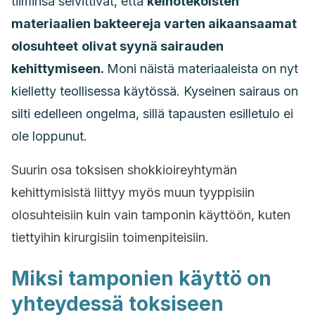
tiiminsä selvittivät, että
keinotekoisten
materiaalien bakteereja varten aikaansaamat
olosuhteet
olivat syynä sairauden
kehittymiseen.
Moni näistä materiaaleista on nyt
kielletty teollisessa käytössä. Kyseinen sairaus on
silti edelleen ongelma, sillä tapausten esilletulo ei
ole loppunut.
Suurin osa toksisen shokkioireyhtymän
kehittymisistä liittyy myös muun tyyppisiin
olosuhteisiin kuin vain tamponin käyttöön, kuten
tiettyihin kirurgisiin toimenpiteisiin.
Miksi tamponien käyttö on
yhteydessä toksiseen