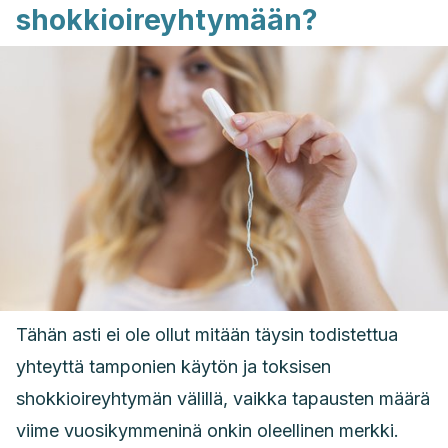
shokkioireyhtymään?
Tähän asti ei ole ollut mitään täysin todistettua
yhteyttä tamponien käytön ja toksisen
shokkioireyhtymän välillä, vaikka tapausten määrä
viime vuosikymmeninä onkin oleellinen merkki.