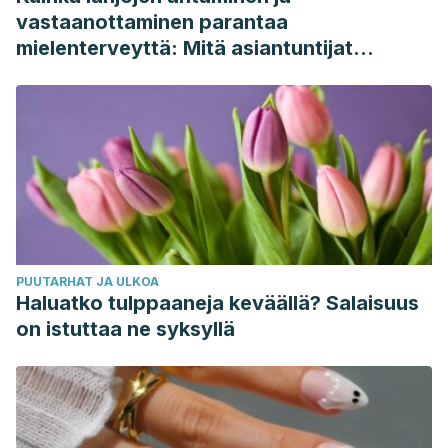
vastaanottaminen parantaa
mielenterveyttä: Mitä asiantuntijat
sanovat
PUUTARHAT JA ULKOA
Haluatko tulppaaneja keväällä? Salaisuus
on istuttaa ne syksyllä