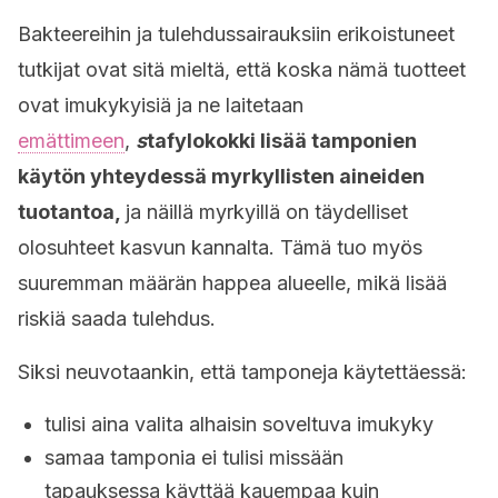
Bakteereihin ja tulehdussairauksiin erikoistuneet
tutkijat ovat sitä mieltä, että koska nämä tuotteet
ovat imukykyisiä ja ne laitetaan
emättimeen
,
s
tafylokokki lisää tamponien
käytön yhteydessä myrkyllisten aineiden
tuotantoa,
ja näillä myrkyillä on täydelliset
olosuhteet kasvun kannalta. Tämä tuo myös
suuremman määrän happea alueelle, mikä lisää
riskiä saada tulehdus.
Siksi neuvotaankin, että tamponeja käytettäessä:
tulisi aina valita alhaisin soveltuva imukyky
samaa tamponia ei tulisi missään
tapauksessa käyttää kauempaa kuin