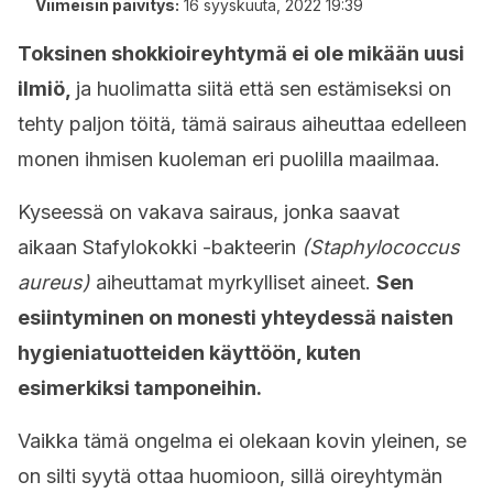
Viimeisin päivitys:
16 syyskuuta, 2022 19:39
Toksinen shokkioireyhtymä ei ole mikään uusi
ilmiö,
ja huolimatta siitä että sen estämiseksi on
tehty paljon töitä, tämä sairaus aiheuttaa edelleen
monen ihmisen kuoleman eri puolilla maailmaa.
Kyseessä on vakava sairaus, jonka saavat
aikaan
Stafylokokki
-bakteerin
(Staphylococcus
aureus)
aiheuttamat myrkylliset aineet.
Sen
esiintyminen on monesti yhteydessä naisten
hygieniatuotteiden käyttöön, kuten
esimerkiksi tamponeihin.
Vaikka tämä ongelma ei olekaan kovin yleinen, se
on silti syytä ottaa huomioon, sillä oireyhtymän