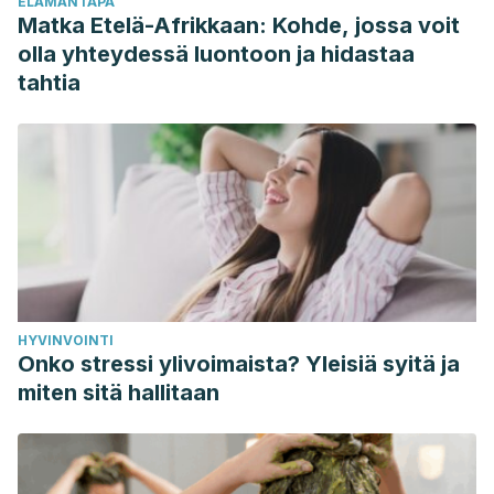
ELÄMÄNTAPA
tampones?”.
2018. Saber vivir TVE. Salud íntima. [En línea]
Matka Etelä-Afrikkaan: Kohde, jossa voit
Disponible
olla yhteydessä luontoon ja hidastaa
en:
https://www.sabervivirtv.com/ginecologia/sindrome-
tahtia
shock-toxico-tampones-sintomas-como-prevenir_1134
HYVINVOINTI
Onko stressi ylivoimaista? Yleisiä syitä ja
miten sitä hallitaan