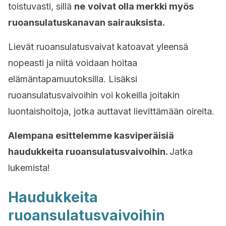
toistuvasti, sillä
ne
voivat olla merkki myös
ruoansulatuskanavan sairauksista.
Lievät ruoansulatusvaivat katoavat yleensä
nopeasti ja niitä voidaan hoitaa
elämäntapamuutoksilla. Lisäksi
ruoansulatusvaivoihin voi kokeilla joitakin
luontaishoitoja, jotka auttavat lievittämään oireita.
Alempana esittelemme kasviperäisiä
haudukkeita ruoansulatusvaivoihin.
Jatka
lukemista!
Haudukkeita
ruoansulatusvaivoihin