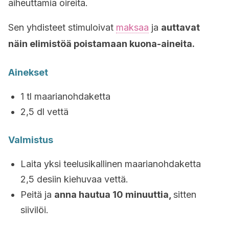
aiheuttamia oireita.
Sen yhdisteet stimuloivat
maksaa
ja
auttavat
näin elimistöä poistamaan kuona-aineita.
Ainekset
1 tl maarianohdaketta
2,5 dl vettä
Valmistus
Laita yksi teelusikallinen maarianohdaketta
2,5 desiin kiehuvaa vettä.
Peitä ja
anna hautua 10 minuuttia,
sitten
siivilöi.