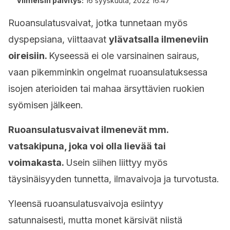
Viimeisin päivitys:
16 syyskuuta, 2022 16:47
Ruoansulatusvaivat, jotka tunnetaan myös
dyspepsiana, viittaavat
ylävatsalla ilmeneviin
oireisiin.
Kyseessä ei ole varsinainen sairaus,
vaan pikemminkin ongelmat ruoansulatuksessa
isojen aterioiden tai mahaa ärsyttävien ruokien
syömisen jälkeen.
Ruoansulatusvaivat ilmenevät mm.
vatsakipuna, joka voi olla lievää tai
voimakasta.
Usein siihen liittyy myös
täysinäisyyden tunnetta, ilmavaivoja ja turvotusta.
Yleensä ruoansulatusvaivoja esiintyy
satunnaisesti, mutta monet kärsivät niistä