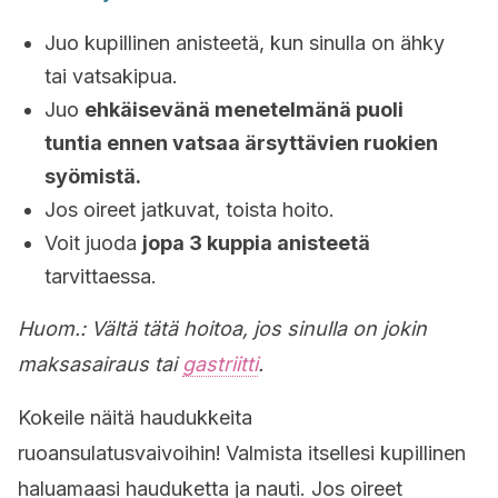
Juo kupillinen anisteetä, kun sinulla on ähky
tai vatsakipua.
Juo
ehkäisevänä menetelmänä puoli
tuntia ennen vatsaa ärsyttävien ruokien
syömistä.
Jos oireet jatkuvat, toista hoito.
Voit juoda
jopa 3 kuppia anisteetä
tarvittaessa.
Huom.: Vältä tätä hoitoa, jos sinulla on jokin
maksasairaus tai
gastriitti
.
Kokeile näitä haudukkeita
ruoansulatusvaivoihin!
Valmista itsellesi kupillinen
haluamaasi hauduketta ja nauti. Jos oireet