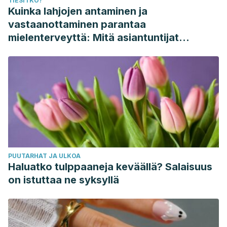
TIESITKÖ?
Kuinka lahjojen antaminen ja
vastaanottaminen parantaa
mielenterveyttä: Mitä asiantuntijat
sanovat
PUUTARHAT JA ULKOA
Haluatko tulppaaneja keväällä? Salaisuus
on istuttaa ne syksyllä