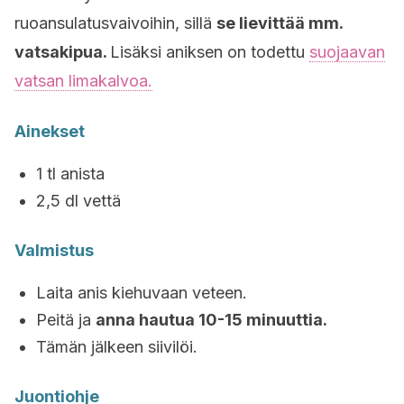
ruoansulatusvaivoihin, sillä
se lievittää mm.
vatsakipua.
Lisäksi aniksen on todettu
suojaavan
vatsan limakalvoa.
Ainekset
1 tl anista
2,5 dl vettä
Valmistus
Laita anis kiehuvaan veteen.
Peitä ja
anna hautua 10-15 minuuttia.
Tämän jälkeen siivilöi.
Juontiohje