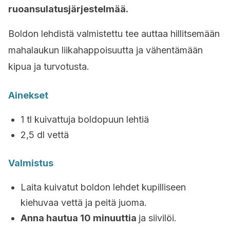
ruoansulatusjärjestelmää.
Boldon lehdistä valmistettu tee auttaa hillitsemään
mahalaukun liikahappoisuutta ja vähentämään
kipua ja turvotusta.
Ainekset
1 tl kuivattuja boldopuun lehtiä
2,5 dl vettä
Valmistus
Laita kuivatut boldon lehdet kupilliseen
kiehuvaa vettä ja peitä juoma.
Anna hautua 10 minuuttia
ja siivilöi.