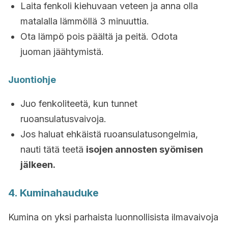
Laita fenkoli kiehuvaan veteen ja anna olla
matalalla lämmöllä 3 minuuttia.
Ota lämpö pois päältä ja peitä. Odota
juoman jäähtymistä.
Juontiohje
Juo fenkoliteetä, kun tunnet
ruoansulatusvaivoja.
Jos haluat ehkäistä ruoansulatusongelmia,
nauti tätä teetä
isojen annosten syömisen
jälkeen.
4. Kuminahauduke
Kumina on yksi parhaista luonnollisista ilmavaivoja