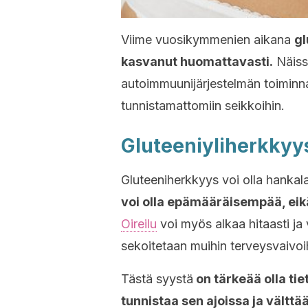
Viime vuosikymmenien aikana
gl
kasvanut huomattavasti.
Näiss
autoimmuunijärjestelmän toiminnas
tunnistamattomiin seikkoihin.
Gluteeniyliherkkyys
Gluteeniherkkyys voi olla hankala
voi olla epämääräisempää, eikä
Oireilu
voi myös alkaa hitaasti ja 
sekoitetaan muihin terveysvaivoi
Tästä syystä
on tärkeää olla tie
tunnistaa sen ajoissa ja välttä