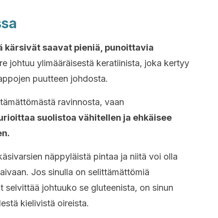
ssa
 kärsivät saavat pieniä, punoittavia
e johtuu ylimääräisestä keratiinista, joka kertyy
appojen puutteen johdosta.
ittämättömästä ravinnosta, vaan
rioittaa suolistoa vähitellen ja ehkäisee
en.
sivarsien näppyläistä pintaa ja niitä voi olla
aivaan. Jos sinulla on selittämättömiä
t selvittää johtuuko se gluteenista, on sinun
tä kielivistä oireista.