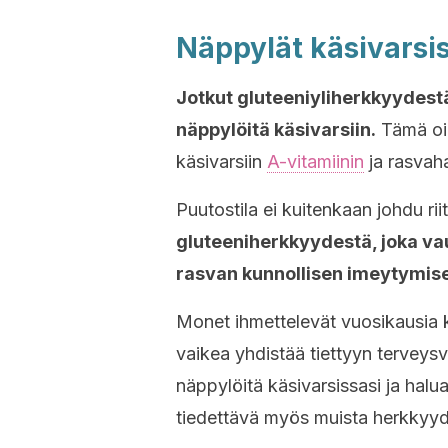
Näppylät käsivarsi
Jotkut gluteeniyliherkkyydestä
näppylöitä käsivarsiin
.
Tämä oir
käsivarsiin
A-vitamiinin
ja rasvah
Puutostila ei kuitenkaan johdu ri
gluteeniherkkyydestä, joka vau
rasvan kunnollisen imeytymis
Monet ihmettelevät vuosikausia kä
vaikea yhdistää tiettyyn terveysv
näppylöitä käsivarsissasi ja halua
tiedettävä myös muista herkkyydes