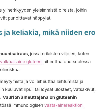
yliherkkyyden yleisimmistä oireista, joihin
vät punoittavat näppylät.
 ja keliakia, mikä niiden ero
muunisairaus,
jossa erilaisten viljojen, kuten
valkuaisaine gluteeni
aiheuttaa ohutsuolessa
uolinukkaa.
eytymistä ja voi aiheuttaa laihtumista ja
siin kuuluvat ripuli tai löysät ulosteet, vatsakivut,
s.
Vaurion aiheuttajana on gluteenin
istössä immunologisen
vasta-ainereaktion.