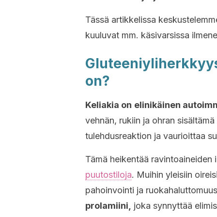
Tässä artikkelissa keskustelemme 
kuuluvat mm. käsivarsissa ilmene
Gluteeniyliherkkyys
on?
Keliakia on
elinikäinen autoim
vehnän, rukiin ja ohran sisältämä
tulehdusreaktion ja vaurioittaa s
Tämä heikentää ravintoaineiden im
puutostiloja
. Muihin yleisiin oirei
pahoinvointi ja ruokahaluttomuu
prolamiini,
joka synnyttää elim