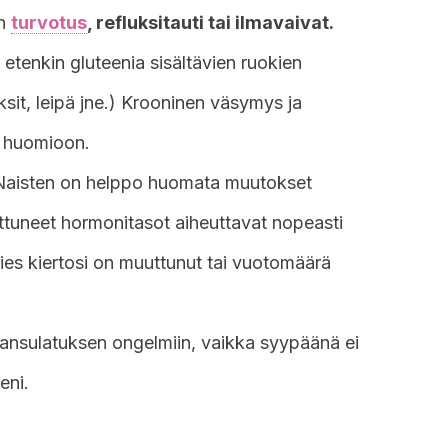
en
turvotus
, refluksitauti tai ilmavaivat.
, etenkin gluteenia sisältävien ruokien
ksit, leipä jne.) Krooninen väsymys ja
 huomioon.
Naisten on helppo huomata muutokset
ttuneet hormonitasot aiheuttavat nopeasti
ies kiertosi on muuttunut tai vuotomäärä
uuansulatuksen ongelmiin, vaikka syypäänä ei
eni.