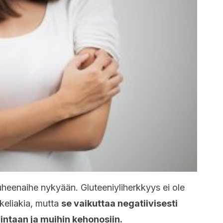
uheenaihe nykyään. Gluteeniyliherkkyys ei ole
 keliakia, mutta
se vaikuttaa negatiivisesti
intaan ja muihin kehonosiin.