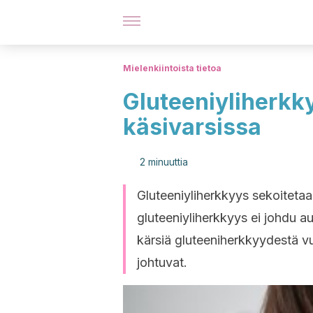
Mielenkiintoista tietoa
Gluteeniyliherkk
käsivarsissa
2 minuuttia
Gluteeniyliherkkyys sekoitetaan
gluteeniyliherkkyys ei johdu a
kärsiä gluteeniherkkyydestä vuo
johtuvat.