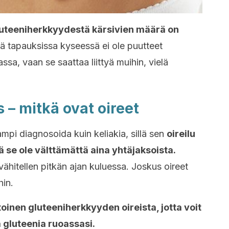
uteeniherkkyydestä kärsivien määrä on
ä tapauksissa kyseessä ei ole puutteet
sa, vaan se saattaa liittyä muihin, vielä
 – mitkä ovat oireet
mpi diagnosoida kuin keliakia, sillä sen
oireilu
 se ole välttämättä aina yhtäjaksoista.
vähitellen pitkän ajan kuluessa. Joskus oireet
hin.
toinen gluteeniherkkyyden oireista, jotta voit
ä gluteenia ruoassasi.