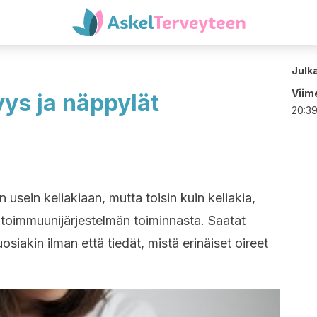
Julk
Viime
yys ja näppylät
20:3
 usein keliakiaan, mutta toisin kuin keliakia,
utoimmuunijärjestelmän toiminnasta. Saatat
siakin ilman että tiedät, mistä erinäiset oireet