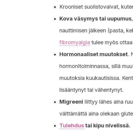
Krooniset suolistovaivat, kut
Kova väsymys tai uupumus
nauttimisen jälkeen (pasta, ke
fibromyalgia
tulee myös ottaa
Hormonaaliset muutokset
. 
hormonitoiminnassa, sillä muu
muutoksia kuukautisissa. Kent
lisääntynyt tai vähentynyt.
Migreeni
liittyy lähes aina r
välttämättä aina olekaan glute
Tulehdus
tai kipu nivelissä.