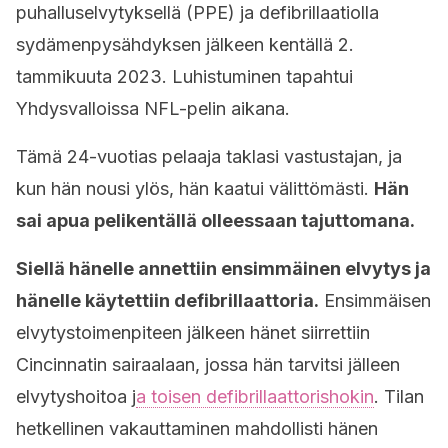
puhalluselvytyksellä
(PPE) ja defibrillaatiolla
sydämenpysähdyksen jälkeen kentällä 2.
tammikuuta 2023. Luhistuminen tapahtui
Yhdysvalloissa NFL-pelin aikana.
Tämä 24-vuotias pelaaja taklasi vastustajan, ja
kun hän nousi ylös, hän kaatui välittömästi.
Hän
sai apua pelikentällä olleessaan tajuttomana.
Siellä hänelle annettiin ensimmäinen elvytys ja
hänelle käytettiin defibrillaattoria.
Ensimmäisen
elvytystoimenpiteen jälkeen hänet siirrettiin
Cincinnatin sairaalaan, jossa hän tarvitsi jälleen
elvytyshoitoa j
a toisen defibrillaattorishokin
. Tilan
hetkellinen vakauttaminen mahdollisti hänen