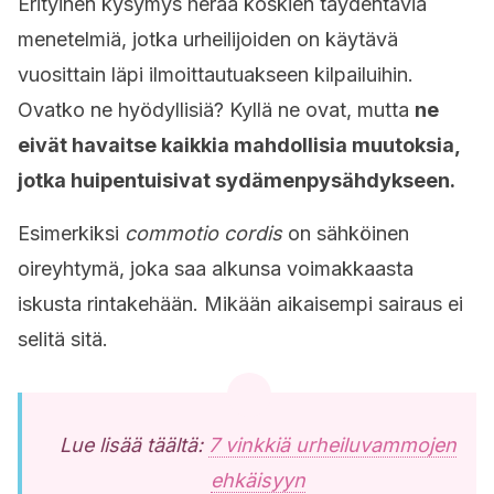
Erityinen kysymys herää koskien täydentäviä
menetelmiä, jotka urheilijoiden on käytävä
vuosittain läpi ilmoittautuakseen kilpailuihin.
Ovatko ne hyödyllisiä? Kyllä ne ovat, mutta
ne
eivät havaitse kaikkia mahdollisia muutoksia,
jotka huipentuisivat sydämenpysähdykseen.
Esimerkiksi
commotio cordis
on sähköinen
oireyhtymä, joka saa alkunsa voimakkaasta
iskusta rintakehään. Mikään aikaisempi sairaus ei
selitä sitä.
Lue lisää täältä:
7 vinkkiä urheiluvammojen
ehkäisyyn