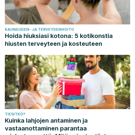
Consequences—Case Report & Current Literature Review
of Commotio Cordis.
Journal of Clinical Medicine
,
12
(6),
2323. https://www.mdpi.com/2077-0383/12/6/2323
KAUNEUDEN- JA TERVEYDENHOITO
Hoida hiuksiasi kotona: 5 kotikonstia
hiusten terveyteen ja kosteuteen
TIESITKÖ?
Kuinka lahjojen antaminen ja
vastaanottaminen parantaa