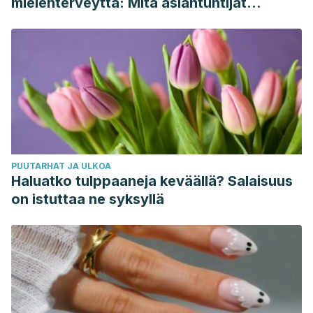
mielenterveyttä: Mitä asiantuntijat
sanovat
PUUTARHAT JA ULKOA
Haluatko tulppaaneja keväällä? Salaisuus
on istuttaa ne syksyllä