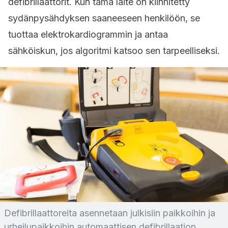
defibrillaattorit. Kun tämä laite on kiinnitetty
sydänpysähdyksen saaneeseen henkilöön, se
tuottaa elektrokardiogrammin ja antaa
sähköiskun, jos algoritmi katsoo sen tarpeelliseksi.
Defibrillaattoreita asennetaan julkisiin paikkoihin ja
urheilupaikkoihin automaattisen defibrillaation