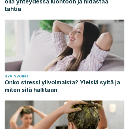
olla yhteydessä luontoon ja hidastaa
Menezes, Ritesh G., et al. “Commotio cordis: A
tahtia
review.”
Medicine, Science and the Law
57.3 (2017): 146-
151.
https://journals.sagepub.com/doi/pdf/10.1177/0025802417712
Morentin, B., Suárez-Mier, M. P., Monzó, A., Ballesteros, J.,
Molina, P., & Lucena, J. (2021). Muerte súbita relacionada
con la actividad deportiva en España. Estudio poblacional
multicéntrico forense de 288 casos.
Revista Española de
Cardiología
,
74
(3), 225-232.
HYVINVOINTI
https://www.sciencedirect.com/science/article/pii/S030089
Onko stressi ylivoimaista? Yleisiä syitä ja
Sinner, J. O. R. G. E. (2016). Desfibrilador externo
miten sitä hallitaan
automático (DEA).
Revista argentina de cardiología
,
84
(1),
1-5. http://www.scielo.org.ar/scielo.php?pid=S1850-
37482016000100022&script=sci_arttext&tlng=es
Spitaler, P., Stühlinger, M., Adukauskaite, A., Bauer, A., &
Dichtl, W. (2023). A Soccer Shot with Lengthy