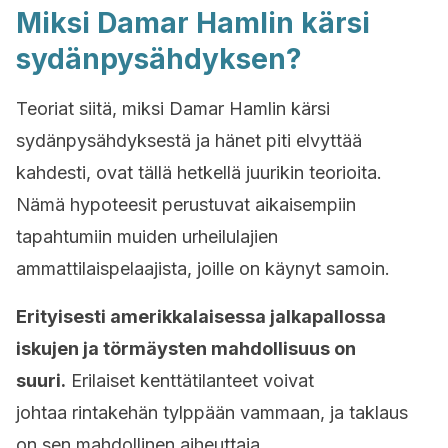
Miksi Damar Hamlin kärsi
sydänpysähdyksen?
Teoriat siitä, miksi Damar Hamlin kärsi
sydänpysähdyksestä ja hänet piti elvyttää
kahdesti, ovat tällä hetkellä juurikin teorioita.
Nämä hypoteesit perustuvat aikaisempiin
tapahtumiin muiden urheilulajien
ammattilaispelaajista, joille on käynyt samoin.
Erityisesti amerikkalaisessa jalkapallossa
iskujen ja törmäysten mahdollisuus on
suuri.
Erilaiset kenttätilanteet voivat
johtaa rintakehän tylppään vammaan, ja taklaus
on sen mahdollinen aiheuttaja.