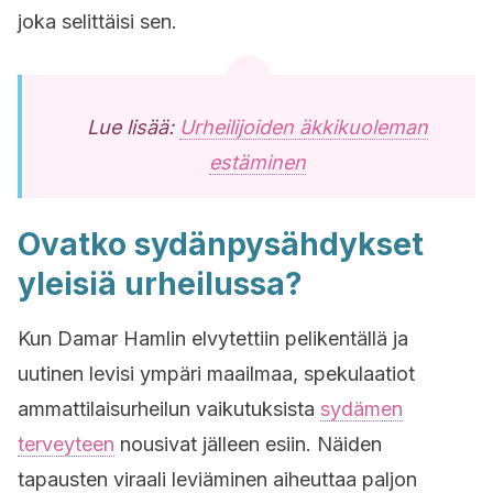
joka selittäisi sen.
Lue lisää:
Urheilijoiden äkkikuoleman
estäminen
Ovatko sydänpysähdykset
yleisiä urheilussa?
Kun Damar Hamlin elvytettiin pelikentällä ja
uutinen levisi ympäri maailmaa, spekulaatiot
ammattilaisurheilun vaikutuksista
sydämen
terveyteen
nousivat jälleen esiin. Näiden
tapausten viraali leviäminen aiheuttaa paljon