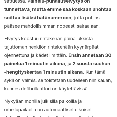
sattuessa.
P
ainelu-puhalluselvytys
on
tunnettava, mutta emme saa koskaan unohtaa
soittaa lisäksi hätänumeroon,
jotta potilas
pääsee mahdollisimman nopeasti sairaalaan.
Elvytys koostuu rintakehän painalluksista
tajuttoman henkilön rintakehään kyynärpäät
ojennettuna ja kädet limittäin.
Ensin annetaan 30
painelua 1 minuutin aikana, ja 2 suusta suuhun
-hengityskertaa 1 minuutin aikana.
Kun tämä
sykli on valmis, se toistetaan uudelleen niin kauan,
kunnes defibrillaattori on käytettävissä.
Nykyään monilla julkisilla paikoilla ja
urheilupaikoilla on automaattiset ulkoiset