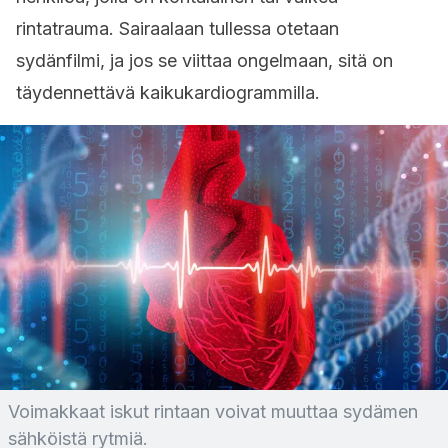
rintatrauma. Sairaalaan tullessa otetaan
sydänfilmi, ja jos se viittaa ongelmaan, sitä on
täydennettävä kaikukardiogrammilla.
Voimakkaat iskut rintaan voivat muuttaa sydämen
sähköistä rytmiä.