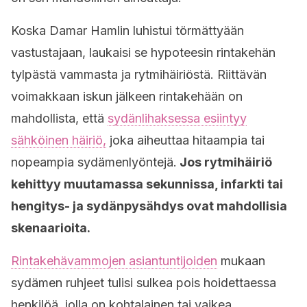
Koska Damar Hamlin luhistui törmättyään
vastustajaan, laukaisi se hypoteesin rintakehän
tylpästä vammasta ja rytmihäiriöstä. Riittävän
voimakkaan iskun jälkeen rintakehään on
mahdollista, että
sydänlihaksessa esiintyy
sähköinen häiriö,
joka aiheuttaa hitaampia tai
nopeampia sydämenlyöntejä.
Jos rytmihäiriö
kehittyy muutamassa sekunnissa, infarkti tai
hengitys- ja sydänpysähdys ovat mahdollisia
skenaarioita.
Rintakehävammojen asiantuntijoiden
mukaan
sydämen ruhjeet tulisi sulkea pois hoidettaessa
henkilöä, jolla on kohtalainen tai vaikea