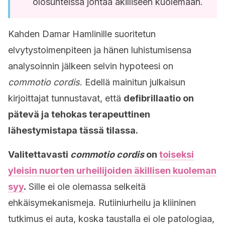
olosuhteissa johtaa äkilliseen kuolemaan.
Kahden Damar Hamlinille suoritetun
elvytystoimenpiteen ja hänen luhistumisensa
analysoinnin jälkeen selvin hypoteesi on
commotio
cordis
. Edellä mainitun julkaisun
kirjoittajat tunnustavat, että
defibrillaatio on
pätevä ja tehokas terapeuttinen
lähestymistapa tässä tilassa.
Valitettavasti
commotio cordis
on
toiseksi
yleisin nuorten urheilijoiden äkillisen kuoleman
syy
.
Sille ei ole olemassa selkeitä
ehkäisymekanismeja. Rutiiniurheilu ja kliininen
tutkimus ei auta, koska taustalla ei ole patologiaa,