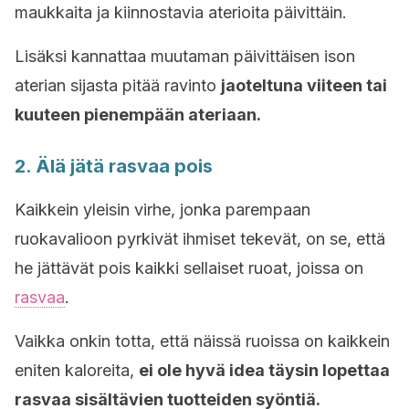
maukkaita ja kiinnostavia aterioita päivittäin.
Lisäksi kannattaa muutaman päivittäisen ison
aterian sijasta pitää ravinto
jaoteltuna viiteen tai
kuuteen pienempään ateriaan.
2. Älä jätä rasvaa pois
Kaikkein yleisin virhe, jonka parempaan
ruokavalioon pyrkivät ihmiset tekevät, on se, että
he jättävät pois kaikki sellaiset ruoat, joissa on
rasvaa
.
Vaikka onkin totta, että näissä ruoissa on kaikkein
eniten kaloreita,
ei ole hyvä idea täysin lopettaa
rasvaa sisältävien tuotteiden syöntiä.