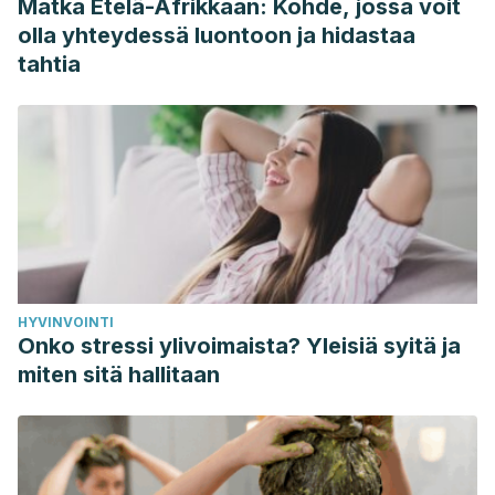
Matka Etelä-Afrikkaan: Kohde, jossa voit
Front Biosci (Landmark Ed). 2018 Jun 1;23:2255-2266. PMID:
olla yhteydessä luontoon ja hidastaa
29772560.
tahtia
HYVINVOINTI
Onko stressi ylivoimaista? Yleisiä syitä ja
miten sitä hallitaan