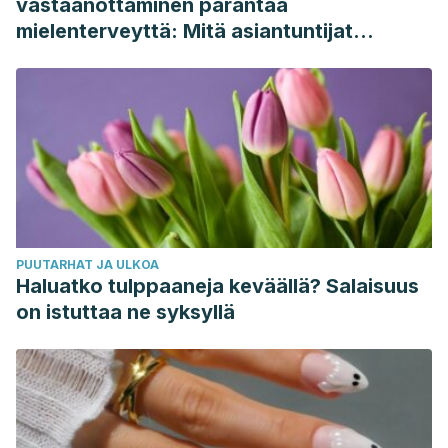
vastaanottaminen parantaa
mielenterveyttä: Mitä asiantuntijat
sanovat
PUUTARHAT JA ULKOA
Haluatko tulppaaneja keväällä? Salaisuus
on istuttaa ne syksyllä