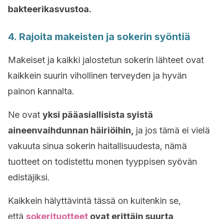
bakteerikasvustoa.
4. Rajoita makeisten ja sokerin syöntiä
Makeiset ja kaikki jalostetun sokerin lähteet ovat
kaikkein suurin vihollinen terveyden ja hyvän
painon kannalta.
Ne ovat
yksi pääasiallisista syistä
aineenvaihdunnan häiriöihin,
ja jos tämä ei vielä
vakuuta sinua sokerin haitallisuudesta, nämä
tuotteet on todistettu monen tyyppisen syövän
edistäjiksi.
Kaikkein hälyttävintä tässä on kuitenkin se,
että
sokerituotteet
ovat erittäin suurta