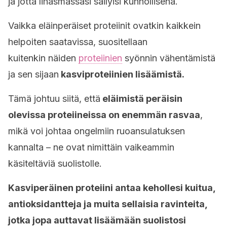
ja jotta lihasmassasi säilyisi kunnollisena.
Vaikka eläinperäiset proteiinit ovatkin kaikkein
helpoiten saatavissa, suositellaan
kuitenkin näiden
proteiinien
syönnin vähentämistä
ja sen sijaan
kasviproteiinien lisäämistä.
Tämä johtuu siitä, että
eläimistä peräisin
olevissa proteiineissa on enemmän rasvaa
,
mikä voi johtaa ongelmiin ruoansulatuksen
kannalta – ne ovat nimittäin vaikeammin
käsiteltäviä suolistolle.
Kasviperäinen proteiini antaa kehollesi kuitua,
antioksidantteja ja muita sellaisia ravinteita,
jotka jopa auttavat lisäämään suolistosi