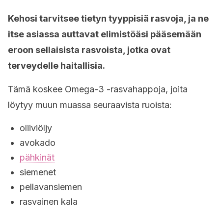
Kehosi tarvitsee tietyn tyyppisiä rasvoja, ja ne
itse asiassa auttavat elimistöäsi pääsemään
eroon sellaisista rasvoista, jotka ovat
terveydelle haitallisia.
Tämä koskee Omega-3 -rasvahappoja, joita
löytyy muun muassa seuraavista ruoista:
oliiviöljy
avokado
pähkinät
siemenet
pellavansiemen
rasvainen kala