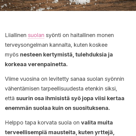
Liiallinen
suolan
syönti on haitallinen monen
terveysongelman kannalta, kuten koskee
myös
nesteen kertymistä, tulehduksia ja
korkeaa verenpainetta.
Viime vuosina on levitetty sanaa suolan syönnin
vähentämisen tarpeellisuudesta etenkin siksi,
että
suurin osa ihmisistä syö jopa viisi kertaa
enemmän suolaa kuin on suosituksena.
Helppo tapa korvata suola on
valita muita
terveellisempiä mausteita, kuten yrttejä,