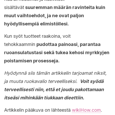
sisältävät
suuremman määrän ravinteita kuin
muut vaihtoehdot, ja ne ovat paljon
hyödyllisempiä elimistöllesi.
Kun syöt tuotteet raakoina, voit
tehokkaammin
pudottaa painoasi, parantaa
ruoansulatustasi sekä tukea kehosi myrkkyjen
poistamisen prosesseja.
Hyödynnä siis tämän artikkelin tarjoamat niksit,
ja muuta ruokavalio terveelliseksi.
Voit syödä
terveellisesti niin, että et joudu pakottamaan
itseäsi mihinkään tiukkaan dieettiin.
Artikkelin pääkuva on lähteestä
wikiHow.com
.