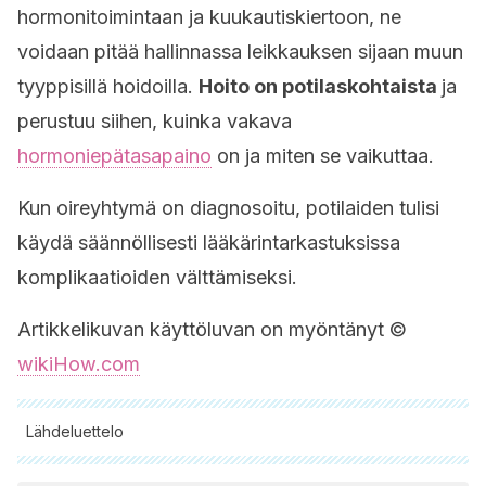
hormonitoimintaan ja kuukautiskiertoon, ne
voidaan pitää hallinnassa leikkauksen sijaan muun
tyyppisillä hoidoilla.
Hoito on potilaskohtaista
ja
perustuu siihen, kuinka vakava
hormoniepätasapaino
on ja miten se vaikuttaa.
Kun oireyhtymä on diagnosoitu, potilaiden tulisi
käydä säännöllisesti lääkärintarkastuksissa
komplikaatioiden välttämiseksi.
Artikkelikuvan käyttöluvan on myöntänyt ©
wikiHow.com
Lähdeluettelo
Kaikki lainatut lähteet tarkistettiin perusteellisesti tiimimme