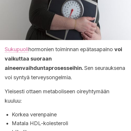
Sukupuoli
hormonien toiminnan epätasapaino
voi
vaikuttaa suoraan
aineenvaihduntaprosesseihin.
Sen seurauksena
voi syntyä terveysongelmia.
Yleisesti ottaen metaboliseen oireyhtymään
kuuluu:
Korkea verenpaine
Matala HDL-kolesteroli