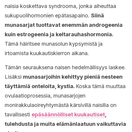
naisia koskettava syndrooma, jonka aiheuttaa
sukupuolihormonien epätasapaino.
Siinä
munasarjat tuottavat enemmän androgeenia
kuin estrogeenia ja keltarauhashormonia.
Tämä häiritsee munasolun kypsymistä ja
irtoamista kuukautiskierron aikana.
Tämän seurauksena naisen hedelmällisyys laskee.
Lisäksi
munasarjoihin kehittyy pieniä nesteen
täyttämiä onteloita, kystia.
Koska tämä muuttaa
ovulaatioprosessia, munasarjojen
monirakkulaoireyhtymästä kärsivillä naisilla on
tavallisesti
epäsäännölliset kuukautiset
,
tulehdusta ja muita elämänlaatuun vaikuttavia