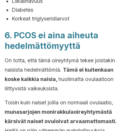
Liikalihavuus
Diabetes
Korkeat triglyseridiarvot
6. PCOS ei aina aiheuta
hedelmättömyyttä
On totta, että tämä oireyhtymä tekee joistakin
naisista hedelmättömiä.
Tämä ei kuitenkaan
koske kaikkia naisia,
huolimatta ovulaatioon
liittyvistä vaikeuksista.
Toisin kuin naiset joilla on normaali ovulaatio,
munasarjojen monirakkulaoireyhtymästä
kärsivät naiset ovuloivat arvaamattomasti.
Heillä on näin vähemmän mahdollisuuksia