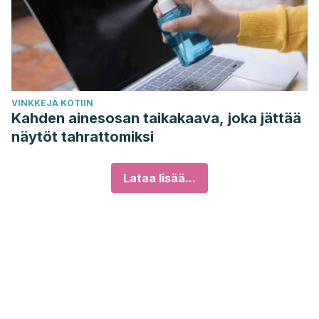
VINKKEJÄ KOTIIN
Kahden ainesosan taikakaava, joka jättää
näytöt tahrattomiksi
Lataa lisää...