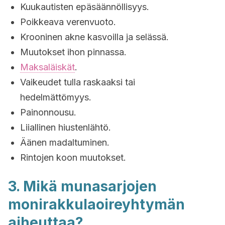
Kuukautisten epäsäännöllisyys.
Poikkeava verenvuoto.
Krooninen akne kasvoilla ja selässä.
Muutokset ihon pinnassa.
Maksaläiskät
.
Vaikeudet tulla raskaaksi tai
hedelmättömyys.
Painonnousu.
Liiallinen hiustenlähtö.
Äänen madaltuminen.
Rintojen koon muutokset.
3. Mikä munasarjojen
monirakkulaoireyhtymän
aiheuttaa?