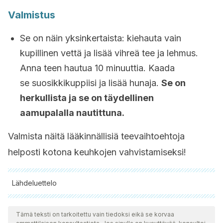
Valmistus
Se on näin yksinkertaista: kiehauta vain
kupillinen vettä ja lisää vihreä tee ja lehmus.
Anna teen hautua 10 minuuttia. Kaada
se suosikkikuppiisi ja lisää hunaja.
Se on
herkullista ja se on täydellinen
aamupalalla nautittuna.
Valmista näitä lääkinnällisiä teevaihtoehtoja
helposti kotona keuhkojen vahvistamiseksi!
Lähdeluettelo
Kaikki lainatut lähteet tarkistettiin perusteellisesti tiimimme
toimesta varmistaaksemme niiden laadun, luotettavuuden,
Tämä teksti on tarkoitettu vain tiedoksi eikä se korvaa