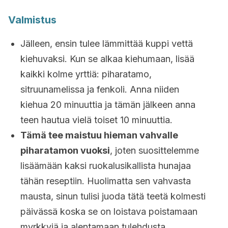
Valmistus
Jälleen, ensin tulee lämmittää kuppi vettä
kiehuvaksi. Kun se alkaa kiehumaan, lisää
kaikki kolme yrttiä: piharatamo,
sitruunamelissa ja fenkoli. Anna niiden
kiehua 20 minuuttia ja tämän jälkeen anna
teen hautua vielä toiset 10 minuuttia.
Tämä tee maistuu hieman vahvalle
piharatamon vuoksi
, joten suosittelemme
lisäämään kaksi ruokalusikallista hunajaa
tähän reseptiin. Huolimatta sen vahvasta
mausta, sinun tulisi juoda tätä teetä kolmesti
päivässä koska se on loistava poistamaan
myrkkyjä ja alentamaan tulehdusta.