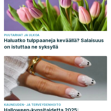
PUUTARHAT JA ULKOA
Haluatko tulppaaneja keväällä? Salaisuus
on istuttaa ne syksyllä
KAUNEUDEN- JA TERVEYDENHOITO
Halloween-kynsitaidetta 2025: