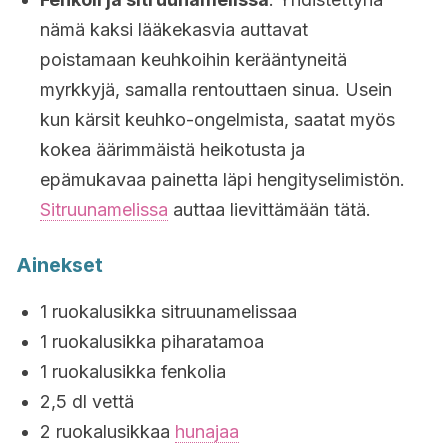
nämä kaksi lääkekasvia auttavat
poistamaan keuhkoihin kerääntyneitä
myrkkyjä, samalla rentouttaen sinua. Usein
kun kärsit keuhko-ongelmista, saatat myös
kokea äärimmäistä heikotusta ja
epämukavaa painetta läpi hengityselimistön.
Sitruunamelissa
auttaa lievittämään tätä.
Ainekset
1 ruokalusikka sitruunamelissaa
1 ruokalusikka piharatamoa
1 ruokalusikka fenkolia
2,5 dl vettä
2 ruokalusikkaa
hunajaa