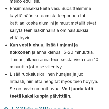
melko edullisia.
Ensimmäiseksi keitä vesi. Suosittelemme
käyttämään keraamista teepannua tai
kattilaa koska alumiini ja muut metallit eivät
säilytä teen lääkinnällisiä ominaisuuksia
yhtä hyvin.
Kun vesi kiehuu, lisää timjami ja
nokkonen
ja anna kiehua 15-20 minuuttia.
Tämän jälkeen anna teen seistä vielä noin 10
minuuttia jotta se viilentyy.
Lisää ruokalusikallinen hunajaa ja juo
hitaasti, niin että hengität myös teen höyryä.
Se on hyvin rauhoittavaa.
Voit juoda tätä
teetä kaksi kuppia päivittäin.