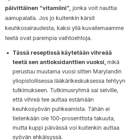
päivittäinen “vitamiini”,
jonka voit nauttia
aamupalalla. Jos jo kuitenkin kärsit
keuhkosairaudesta, kaksi yllä kuvailemaamme
teetä ovat parempia vaihtoehtoja.
Tässä reseptissä käytetään vihreää
teetä sen antioksidanttien vuoksi,
mikä
perustuu muutama vuosi sitten Marylandin
yliopistollisessa lääkärikeskuksessa tehtyyn
tutkimukseen. Tutkimusryhmä sai selville,
että vihreä tee auttaa estämään
keuhkosyövän puhkeamista. Tähän ei
tietenkään ole 100-prosenttista takuuta,
mutta kuppi päivässä voi kuitenkin auttaa
syövän ehkäisyssä.