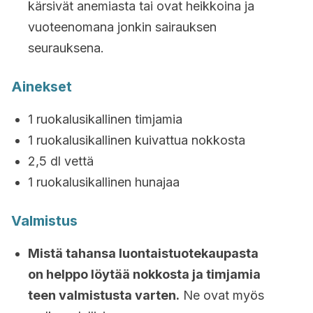
kärsivät anemiasta tai ovat heikkoina ja
vuoteenomana jonkin sairauksen
seurauksena.
Ainekset
1 ruokalusikallinen timjamia
1 ruokalusikallinen kuivattua nokkosta
2,5 dl vettä
1 ruokalusikallinen hunajaa
Valmistus
Mistä tahansa luontaistuotekaupasta
on helppo löytää nokkosta ja timjamia
teen valmistusta varten.
Ne ovat myös