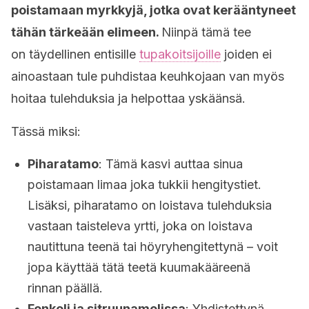
poistamaan myrkkyjä, jotka ovat kerääntyneet
tähän tärkeään elimeen.
Niinpä tämä tee
on täydellinen entisille
tupakoitsijoille
joiden ei
ainoastaan tule puhdistaa keuhkojaan van myös
hoitaa tulehduksia ja helpottaa yskäänsä.
Tässä miksi:
Piharatamo
: Tämä kasvi auttaa sinua
poistamaan limaa joka tukkii hengitystiet.
Lisäksi, piharatamo on loistava tulehduksia
vastaan taisteleva yrtti, joka on loistava
nautittuna teenä tai höyryhengitettynä – voit
jopa käyttää tätä teetä kuumakääreenä
rinnan päällä.
Fenkoli ja sitruunamelissa
: Yhdistettynä