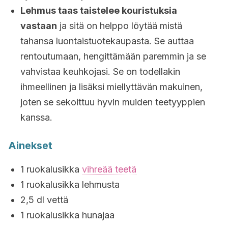
Lehmus taas taistelee kouristuksia
vastaan
ja sitä on helppo löytää mistä
tahansa luontaistuotekaupasta. Se auttaa
rentoutumaan, hengittämään paremmin ja se
vahvistaa keuhkojasi. Se on todellakin
ihmeellinen ja lisäksi miellyttävän makuinen,
joten se sekoittuu hyvin muiden teetyyppien
kanssa.
Ainekset
1 ruokalusikka
vihreää teetä
1 ruokalusikka lehmusta
2,5 dl vettä
1 ruokalusikka hunajaa