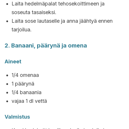
Laita hedelmäpalat tehosekoittimeen ja
soseuta tasaiseksi.
Laita sose lautaselle ja anna jäähtyä ennen
tarjoilua.
2. Banaani, päärynä ja omena
Aineet
1/4 omenaa
1 päärynä
1/4 banaania
vajaa 1 dl vettä
Valmistus