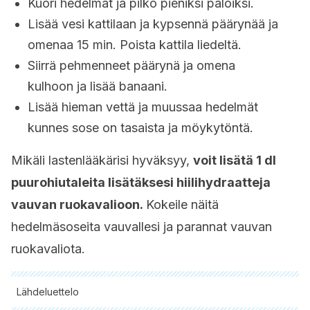
Kuori hedelmät ja pilko pieniksi paloiksi.
Lisää vesi kattilaan ja kypsennä päärynää ja
omenaa 15 min. Poista kattila liedeltä.
Siirrä pehmenneet päärynä ja omena
kulhoon ja lisää banaani.
Lisää hieman vettä ja muussaa hedelmät
kunnes sose on tasaista ja möykytöntä.
Mikäli lastenlääkärisi hyväksyy,
voit lisätä 1 dl
puurohiutaleita lisätäksesi hiilihydraatteja
vauvan ruokavalioon.
Kokeile näitä
hedelmäsoseita vauvallesi ja parannat vauvan
ruokavaliota.
Lähdeluettelo