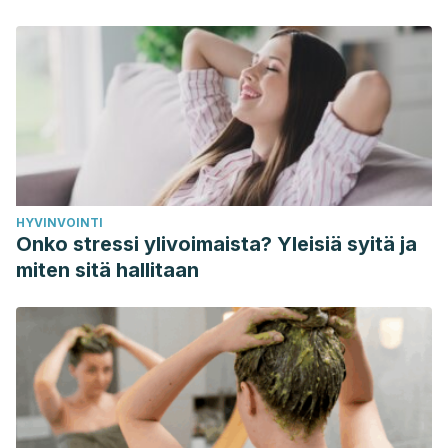
Vegetable and Fruit Acceptance during Infancy: Impact of
Ontogeny, Genetics, and Early Experiences (2016).
Mennella JA, Reiter AR, Daniels LM.
https://www.ncbi.nlm.nih.gov/pubmed/26773029
HYVINVOINTI
Onko stressi ylivoimaista? Yleisiä syitä ja
miten sitä hallitaan