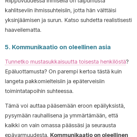
Riippuvuudessa ihmisellä on taipumusta
kahlitseviin ihmissuhteisiin, jotta hän välttäisi
yksinjäämisen ja surun. Katso suhdetta realistisesti
haaveilematta.
5. Kommunikaatio on oleellinen asia
Tunnetko mustasukkaisuutta toisesta henkilöstä
?
Epäluottamusta? On parempi kertoa tästä kuin
langeta pakkomielteisiin ja epäterveisiin
toimintatapoihin suhteessa.
Tämä voi auttaa pääsemään eroon epäilyksistä,
pysymään rauhallisena ja ymmärtämään, että
kaikki on vain omassa päässäsi ja seurausta
epävarmuudesta.
Kommunikaatio on oleellinen