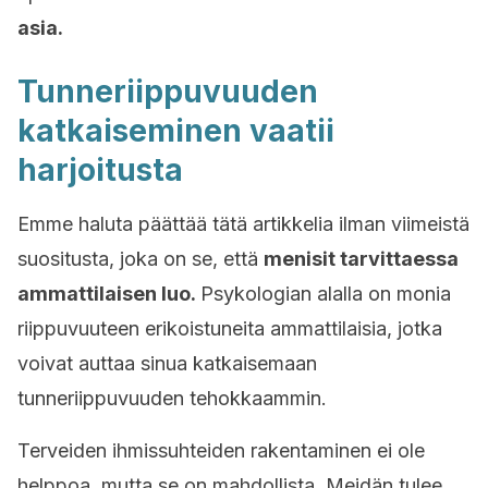
asia.
Tunneriippuvuuden
katkaiseminen vaatii
harjoitusta
Emme haluta päättää tätä artikkelia ilman viimeistä
suositusta, joka on se, että
menisit tarvittaessa
ammattilaisen luo.
Psykologian alalla on monia
riippuvuuteen erikoistuneita ammattilaisia, jotka
voivat auttaa sinua katkaisemaan
tunneriippuvuuden tehokkaammin.
Terveiden ihmissuhteiden rakentaminen ei ole
helppoa, mutta se on mahdollista. Meidän tulee