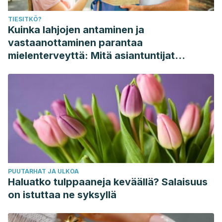
TIESITKÖ?
Kuinka lahjojen antaminen ja
vastaanottaminen parantaa
mielenterveyttä: Mitä asiantuntijat
sanovat
PUUTARHAT JA ULKOA
Haluatko tulppaaneja keväällä? Salaisuus
on istuttaa ne syksyllä