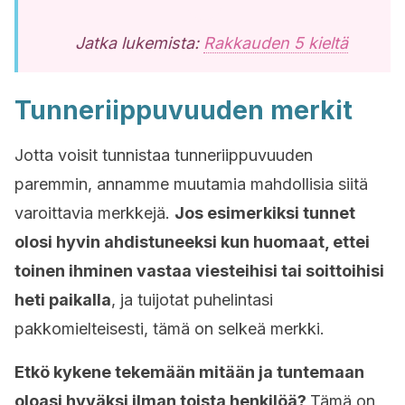
Jatka lukemista:
Rakkauden 5 kieltä
Tunneriippuvuuden merkit
Jotta voisit tunnistaa tunneriippuvuuden
paremmin, annamme muutamia mahdollisia siitä
varoittavia merkkejä.
Jos esimerkiksi tunnet
olosi hyvin ahdistuneeksi kun huomaat, ettei
toinen ihminen vastaa viesteihisi tai soittoihisi
heti paikalla
, ja tuijotat puhelintasi
pakkomielteisesti, tämä on selkeä merkki.
Etkö kykene tekemään mitään ja tuntemaan
oloasi hyväksi ilman toista henkilöä?
Tämä on