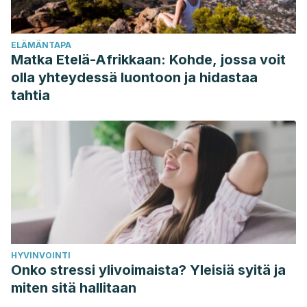
(2007). Distorsiones cognitivas en personas con
dependencia emocional.
Informes psicológicos
,
9
, 55-69.
ELÄMÄNTAPA
Matka Etelä-Afrikkaan: Kohde, jossa voit
olla yhteydessä luontoon ja hidastaa
tahtia
HYVINVOINTI
Onko stressi ylivoimaista? Yleisiä syitä ja
miten sitä hallitaan