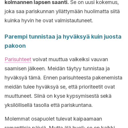
kolmannen lapsen saanti.
Se on uusi kokemus,
joka saa pariskunnan yllättymään huolimatta siitä
kuinka hyvin he ovat valmistautuneet.
Parempi tunnistaa ja hyväksyä kuin juosta
pakoon
Parisuhteet
voivat muuttua vaikeiksi vauvan
saamisen jälkeen. Meidän täytyy tunnistaa ja
hyväksyä tämä. Ennen parisuhteesta pakenemista
meidän tulee hyväksyä se, että prioriteetit ovat
muuttuneet. Siinä on kyse kypsymisestä sekä
yksilöllisellä tasolla että pariskuntana.
Molemmat osapuolet tulevat kaipaamaan
romanttisia päiviä. Mutta älä huoli; se on kaikki