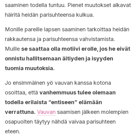
saaminen todella tuntuu. Pienet muutokset alkavat
häiritä heidän parisuhteensa kulkua.
Monille pareille lapsen saaminen tarkoittaa heidän
rakkautensa ja parisuhteensa vahvistamista.
Muille
se saattaa olla motiivi erolle, jos he eivät
onnistu hallitsemaan äitiyden ja isyyden
tuomia muutoksia.
Jo ensimmäinen yö vauvan kanssa kotona
osoittaa, että
vanhemmuus tulee olemaan
todella erilaista “entiseen” elämään
verrattuna.
Vauvan
saamisen jälkeen molempien
osapuolten täytyy nähdä vaivaa parisuhteen
eteen.