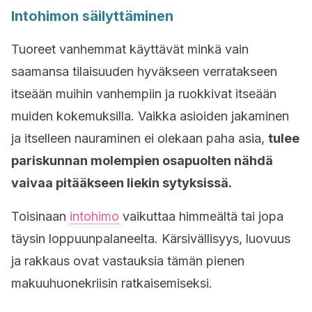
Intohimon säilyttäminen
Tuoreet vanhemmat käyttävät minkä vain
saamansa tilaisuuden hyväkseen verratakseen
itseään muihin vanhempiin ja ruokkivat itseään
muiden kokemuksilla. Vaikka asioiden jakaminen
ja itselleen nauraminen ei olekaan paha asia,
tulee
pariskunnan molempien osapuolten nähdä
vaivaa pitääkseen liekin sytyksissä.
Toisinaan
intohimo
vaikuttaa himmeältä tai jopa
täysin loppuunpalaneelta. Kärsivällisyys, luovuus
ja rakkaus ovat vastauksia tämän pienen
makuuhuonekriisin ratkaisemiseksi.