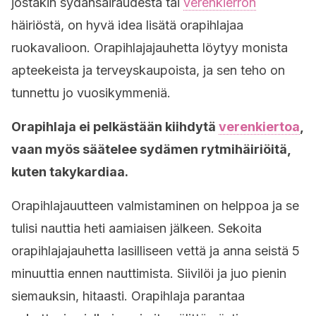
jostakin sydänsairaudesta tai
verenkierron
häiriöstä, on hyvä idea lisätä orapihlajaa
ruokavalioon. Orapihlajajauhetta löytyy monista
apteekeista ja terveyskaupoista, ja sen teho on
tunnettu jo vuosikymmeniä.
Orapihlaja ei pelkästään kiihdytä
verenkiertoa
,
vaan myös säätelee sydämen rytmihäiriöitä,
kuten takykardiaa.
Orapihlajauutteen valmistaminen on helppoa ja se
tulisi nauttia heti aamiaisen jälkeen. Sekoita
orapihlajajauhetta lasilliseen vettä ja anna seistä 5
minuuttia ennen nauttimista. Siivilöi ja juo pienin
siemauksin, hitaasti. Orapihlaja parantaa