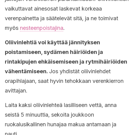
vaikuttavat ainesosat laskevat korkeaa
verenpainetta ja säätelevät sitä, ja ne toimivat
myös
nesteenpoistajina
.
Oliivinlehtiä voi käyttää jännityksen
poistamiseen, sydämen häiriöiden ja
rintakipujen ehkäisemiseen ja rytmihäiriöiden
vähentämiseen.
Jos yhdistät oliivinlehdet
orapihlajaan, saat hyvin tehokkaan verenkierron
avittajan.
Laita kaksi oliivinlehteä lasilliseen vettä, anna
seistä 5 minuuttia, sekoita joukkoon
ruokalusikallinen hunajaa makua antamaan ja
nauti.