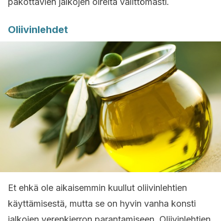
pakottavien jalkojen oireita välittömästi.
Oliivinlehdet
Et ehkä ole aikaisemmin kuullut oliivinlehtien
käyttämisestä, mutta se on hyvin vanha konsti
jalkojen verenkierron parantamiseen. Oliivinlehtien