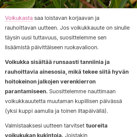
Voikukasta
saa loistavan korjaavan ja
rauhoittavan uutteen. Jos voikukkauute on sinulle
täysin uusi tuttavuus, suosittelemme sen
lisäämistä päivittäiseen ruokavalioon.
Voikukka sisältää runsaasti tanniinia ja
rauhoittavia ainesosia, mikä tekee siitä hyvän
hoitokeinon jalkojen verenkierron
parantamiseen.
Suosittelemme nauttimaan
voikukkauutetta muutaman kupillisen päivässä
(yksi kuppi aamulla ja toinen iltapäivällä).
Valmistaaksesi uutteen tarvitset
tuoreita
voikukukan kukintoja.
Joistakin