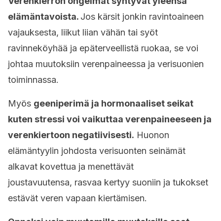
Verenkierron ongelmat syntyvät yleensä
elämäntavoista.
Jos kärsit jonkin ravintoaineen
vajauksesta, liikut liian vähän tai syöt
ravinneköyhää ja epäterveellistä ruokaa, se voi
johtaa muutoksiin verenpaineessa ja verisuonien
toiminnassa.
Myös
geeniperimä ja hormonaaliset seikat
kuten stressi voi vaikuttaa verenpaineeseen ja
verenkiertoon negatiivisesti.
Huonon
elämäntyylin johdosta verisuonten seinämät
alkavat kovettua ja menettävät
joustavuutensa, rasvaa kertyy suoniin ja tukokset
estävät veren vapaan kiertämisen.