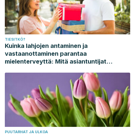
TIESITKÖ?
Kuinka lahjojen antaminen ja
vastaanottaminen parantaa
mielenterveyttä: Mitä asiantuntijat
sanovat
PUUTARHAT JA ULKOA