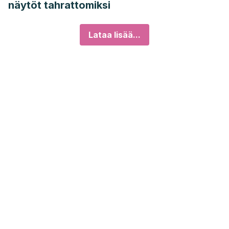
näytöt tahrattomiksi
Lataa lisää...