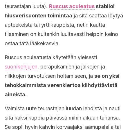
teurastajan luuta).
Ruscus aculeatus
stabiloi
hiusverisuonten toimintaa
ja sitä saattaa löytyä
apteekeista tai yrttikaupoista, netin kautta
tilaaminen on kuitenkin luultavasti helpoin keino
ostaa tätä lääkekasvia.
Ruscus aculeatusta käytetään yleisesti
suonikohjujen
, peräpukamien ja jalkojen ja
nilkkojen turvotuksen hoitamiseen, ja
se on yksi
tehokkaimmista verenkiertoa kiihdyttävistä
aineista.
Valmista uute teurastajan luudan lehdistä ja nauti
sitä kaksi kuppia päivässä mihin aikaan tahansa.
Se sopii hyvin kahvin korvaajaksi aamupalalla tai