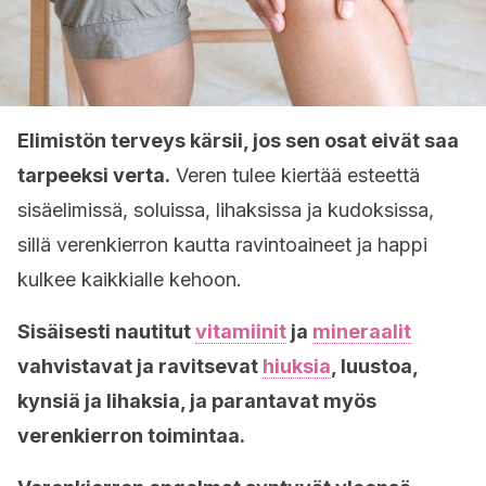
Elimistön terveys kärsii, jos sen osat eivät saa
tarpeeksi verta.
Veren tulee kiertää esteettä
sisäelimissä, soluissa, lihaksissa ja kudoksissa,
sillä verenkierron kautta ravintoaineet ja happi
kulkee kaikkialle kehoon.
Sisäisesti nautitut
vitamiinit
ja
mineraalit
vahvistavat ja ravitsevat
hiuksia
, luustoa,
kynsiä ja lihaksia, ja parantavat myös
verenkierron toimintaa.