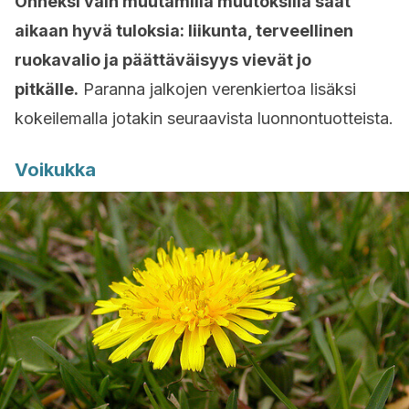
Onneksi vain muutamilla muutoksilla saat
aikaan hyvä tuloksia: liikunta, terveellinen
ruokavalio ja päättäväisyys vievät jo
pitkälle.
Paranna jalkojen verenkiertoa lisäksi
kokeilemalla jotakin seuraavista luonnontuotteista.
Voikukka