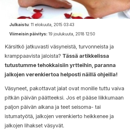
Julkaistu
:
11 elokuuta, 2015 03:43
Viimeisin päivitys:
19 joulukuuta, 2018 12:50
Kärsitkö jatkuvasti väsyneistä, turvonneista ja
kramppaavista jaloista?
Tässä artikkelissa
tutustumme tehokkaisiin yrtteihin, paranna
jalkojen verenkiertoa helposti näillä ohjeilla!
Väsyneet, pakottavat jalat ovat monille tuttu vaiva
pitkän päivän päätteeksi. Jos et pääse liikkumaan
paljon päivän aikana ja teet seisoma- tai
istumatyötä, jalkojen verenkierto heikkenee ja
jalkojen lihakset väsyvät.