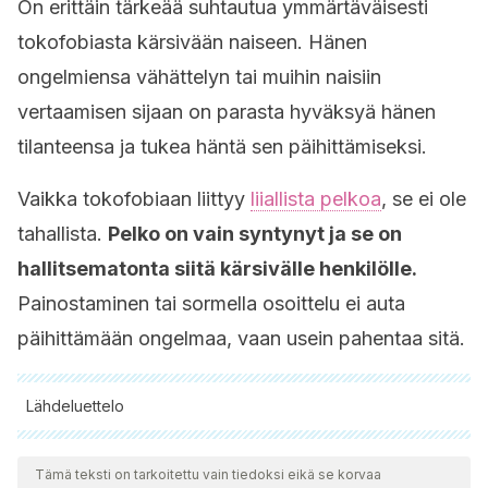
On erittäin tärkeää suhtautua ymmärtäväisesti
tokofobiasta kärsivään naiseen. Hänen
ongelmiensa vähättelyn tai muihin naisiin
vertaamisen sijaan on parasta hyväksyä hänen
tilanteensa ja tukea häntä sen päihittämiseksi.
Vaikka tokofobiaan liittyy
liiallista pelkoa
, se ei ole
tahallista.
Pelko on vain syntynyt ja se on
hallitsematonta siitä kärsivälle henkilölle.
Painostaminen tai sormella osoittelu ei auta
päihittämään ongelmaa, vaan usein pahentaa sitä.
Lähdeluettelo
Kaikki lainatut lähteet tarkistettiin perusteellisesti tiimimme
toimesta varmistaaksemme niiden laadun, luotettavuuden,
Tämä teksti on tarkoitettu vain tiedoksi eikä se korvaa