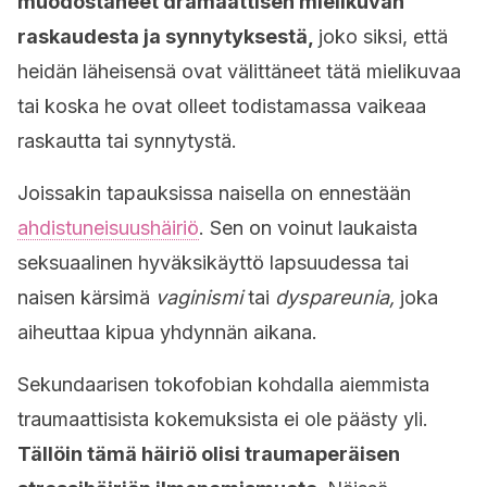
muodostaneet dramaattisen mielikuvan
raskaudesta ja synnytyksestä,
joko siksi, että
heidän läheisensä ovat välittäneet tätä mielikuvaa
tai koska he ovat olleet todistamassa vaikeaa
raskautta tai synnytystä.
Joissakin tapauksissa naisella on ennestään
ahdistuneisuushäiriö
. Sen on voinut laukaista
seksuaalinen hyväksikäyttö lapsuudessa tai
naisen kärsimä
vaginismi
tai
dyspareunia,
joka
aiheuttaa kipua yhdynnän aikana.
Sekundaarisen tokofobian kohdalla aiemmista
traumaattisista kokemuksista ei ole päästy yli.
Tällöin tämä häiriö olisi traumaperäisen