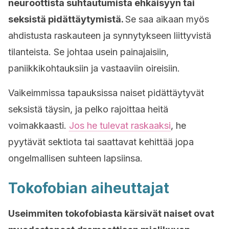
neuroottista suhtautumista ehkäisyyn tai
seksistä pidättäytymistä.
Se saa aikaan myös
ahdistusta raskauteen ja synnytykseen liittyvistä
tilanteista. Se johtaa usein painajaisiin,
paniikkikohtauksiin ja vastaaviin oireisiin.
Vaikeimmissa tapauksissa naiset pidättäytyvät
seksistä täysin, ja pelko rajoittaa heitä
voimakkaasti.
Jos he tulevat raskaaksi
, he
pyytävät sektiota tai saattavat kehittää jopa
ongelmallisen suhteen lapsiinsa.
Tokofobian aiheuttajat
Useimmiten tokofobiasta kärsivät naiset ovat