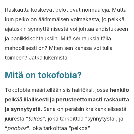
Raskautta koskevat pelot ovat normaaleja. Mutta
kun pelko on äärimmäisen voimakasta, jo pelkkä
ajatuskin synnyttämisestä voi johtaa ahdistukseen
ja paniikkikohtauksiin. Mitä seurauksia tällä
mahdollisesti on? Miten sen kanssa voi tulla
toimeen? Jatka lukemista.
Mitä on tokofobia?
Tokofobia määritellään siis häiriöksi, jossa
henkilö
pelkää liiallisesti ja perusteettomasti raskautta
ja synnytystä.
Sana on peräisin kreikankielisestä
juuresta “
tokos
“
,
joka tarkoittaa “synnytystä”, ja
“
phobos
“, joka tarkoittaa “pelkoa”.