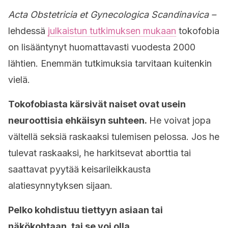
Acta Obstetricia et Gynecologica Scandinavica –
lehdessä
julkaistun tutkimuksen mukaan
tokofobia
on lisääntynyt huomattavasti vuodesta 2000
lähtien. Enemmän tutkimuksia tarvitaan kuitenkin
vielä.
Tokofobiasta kärsivät naiset ovat usein
neuroottisia ehkäisyn suhteen.
He voivat jopa
vältellä seksiä raskaaksi tulemisen pelossa. Jos he
tulevat raskaaksi, he harkitsevat aborttia tai
saattavat pyytää keisarileikkausta
alatiesynnytyksen sijaan.
Pelko kohdistuu tiettyyn asiaan tai
näkökohtaan, tai se voi olla