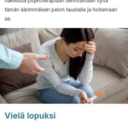
hakeutua psykoterapiaan selvittämään syitä
tämän äärimmäisen pelon taustalla ja hoitamaan
se.
Vielä lopuksi