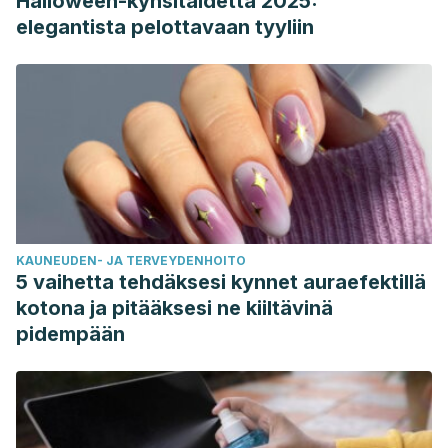
Halloween-kynsitaidetta 2025:
elegantista pelottavaan tyyliin
KAUNEUDEN- JA TERVEYDENHOITO
5 vaihetta tehdäksesi kynnet auraefektillä
kotona ja pitääksesi ne kiiltävinä
pidempään