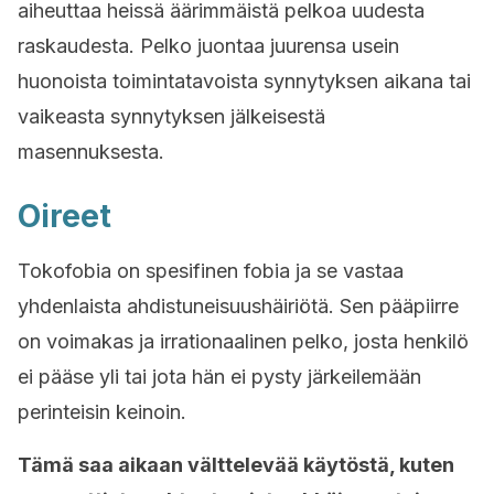
aiheuttaa heissä äärimmäistä pelkoa uudesta
raskaudesta. Pelko juontaa juurensa usein
huonoista toimintatavoista synnytyksen aikana tai
vaikeasta synnytyksen jälkeisestä
masennuksesta.
Oireet
Tokofobia on spesifinen fobia ja se vastaa
yhdenlaista ahdistuneisuushäiriötä. Sen pääpiirre
on voimakas ja irrationaalinen pelko, josta henkilö
ei pääse yli tai jota hän ei pysty järkeilemään
perinteisin keinoin.
Tämä saa aikaan välttelevää käytöstä, kuten