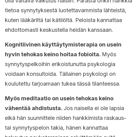
olla valtava vaikutus naisiin. Parasta onkin hankkia
tietoa synnytyksestä luotettavammista lähteistä,
kuten lääkäriltä tai kätilöltä. Peloista kannattaa
ehdottomasti keskustella heidän kanssaan.
Kognitiivinen käyttäytymisterapia on usein
hyvin tehokas keino hoitaa fobioita.
Myös
synnytyspelkoihin erikoistunutta psykologia
voidaan konsultoida. Tällainen psykologi on
koulutettu tarjoamaan tukea tässä tilanteessa.
Myös meditaatio on usein tehokas keino
vähentää ahdistusta.
Jos naisella ei ole lapsia
eikä hän suunnittele niiden hankkimista raskaus-
tai synnytyspelon takia, hänen kannattaa