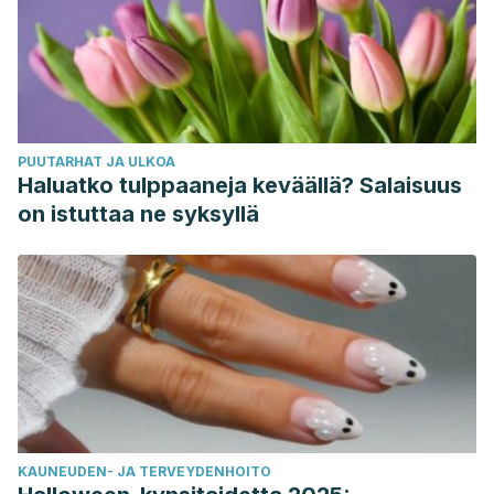
PUUTARHAT JA ULKOA
Haluatko tulppaaneja keväällä? Salaisuus
on istuttaa ne syksyllä
KAUNEUDEN- JA TERVEYDENHOITO