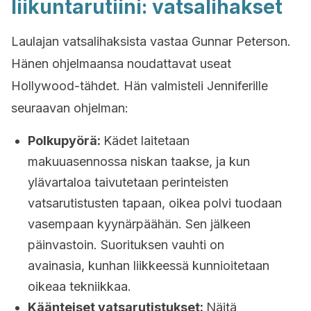
liikuntarutiini: vatsalihakset
Laulajan vatsalihaksista vastaa Gunnar Peterson.
Hänen ohjelmaansa noudattavat useat
Hollywood-tähdet. Hän valmisteli Jenniferille
seuraavan ohjelman:
Polkupyörä:
Kädet laitetaan
makuuasennossa niskan taakse, ja kun
ylävartaloa taivutetaan perinteisten
vatsarutistusten tapaan, oikea polvi tuodaan
vasempaan kyynärpäähän. Sen jälkeen
päinvastoin. Suorituksen vauhti on
avainasia, kunhan liikkeessä kunnioitetaan
oikeaa tekniikkaa.
Käänteiset vatsarutistukset:
Näitä