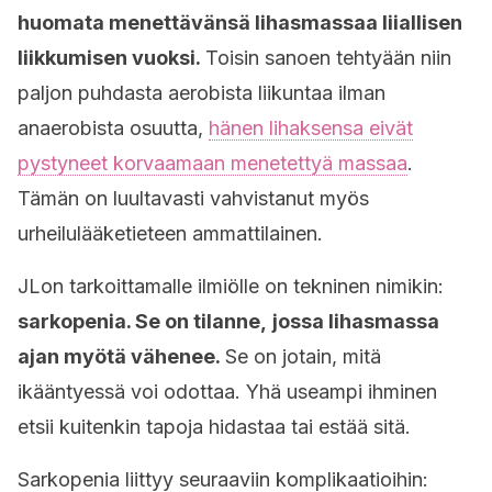
huomata menettävänsä lihasmassaa liiallisen
liikkumisen vuoksi.
Toisin sanoen tehtyään niin
paljon puhdasta aerobista liikuntaa ilman
anaerobista osuutta,
hänen lihaksensa eivät
pystyneet korvaamaan menetettyä massaa
.
Tämän on luultavasti vahvistanut myös
urheilulääketieteen ammattilainen.
JLon tarkoittamalle ilmiölle on tekninen nimikin:
sarkopenia. Se on tilanne,
jossa lihasmassa
ajan myötä vähenee.
Se on jotain, mitä
ikääntyessä voi odottaa. Yhä useampi ihminen
etsii kuitenkin tapoja hidastaa tai estää sitä.
Sarkopenia liittyy seuraaviin komplikaatioihin: