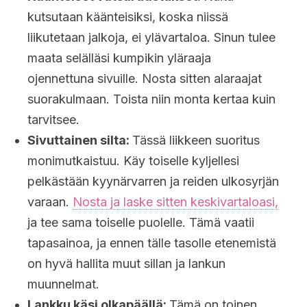
kutsutaan käänteisiksi, koska niissä
liikutetaan jalkoja, ei ylävartaloa. Sinun tulee
maata selälläsi kumpikin yläraaja
ojennettuna sivuille. Nosta sitten alaraajat
suorakulmaan. Toista niin monta kertaa kuin
tarvitsee.
Sivuttainen silta:
Tässä liikkeen suoritus
monimutkaistuu. Käy toiselle kyljellesi
pelkästään kyynärvarren ja reiden ulkosyrjän
varaan.
Nosta ja laske sitten keskivartaloasi,
ja tee sama toiselle puolelle. Tämä vaatii
tapasainoa, ja ennen tälle tasolle etenemistä
on hyvä hallita muut sillan ja lankun
muunnelmat.
Lankku käsi olkapäällä:
Tämä on toinen