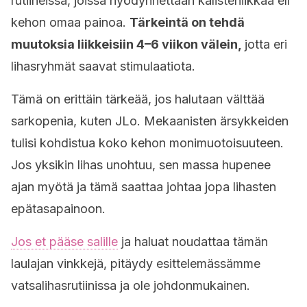
rutiineissa, joissa hyödynnettään kalisteniikkaa eli
kehon omaa painoa.
Tärkeintä on tehdä
muutoksia liikkeisiin 4–6 viikon välein,
jotta eri
lihasryhmät saavat stimulaatiota.
Tämä on erittäin tärkeää, jos halutaan välttää
sarkopenia, kuten JLo. Mekaanisten ärsykkeiden
tulisi kohdistua koko kehon monimuotoisuuteen.
Jos yksikin lihas unohtuu, sen massa hupenee
ajan myötä ja tämä saattaa johtaa jopa lihasten
epätasapainoon.
Jos et pääse salille
ja haluat noudattaa tämän
laulajan vinkkejä, pitäydy esittelemässämme
vatsalihasrutiinissa ja ole johdonmukainen.