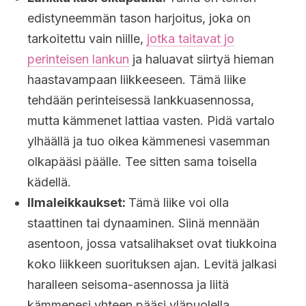
edistyneemmän tason harjoitus, joka on
tarkoitettu vain niille,
jotka taitavat jo
perinteisen lankun
ja haluavat siirtyä hieman
haastavampaan liikkeeseen. Tämä liike
tehdään perinteisessä lankkuasennossa,
mutta kämmenet lattiaa vasten. Pidä vartalo
ylhäällä ja tuo oikea kämmenesi vasemman
olkapääsi päälle. Tee sitten sama toisella
kädellä.
Ilmaleikkaukset:
Tämä liike voi olla
staattinen tai dynaaminen. Siinä mennään
asentoon, jossa vatsalihakset ovat tiukkoina
koko liikkeen suorituksen ajan. Levitä jalkasi
haralleen seisoma-asennossa ja liitä
kämmenesi yhteen pääsi yläpuolella.