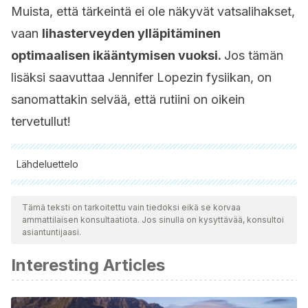
Muista, että tärkeintä ei ole näkyvät vatsalihakset,
vaan
lihasterveyden ylläpitäminen
optimaalisen ikääntymisen vuoksi.
Jos tämän
lisäksi saavuttaa Jennifer Lopezin fysiikan, on
sanomattakin selvää, että rutiini on oikein
tervetullut!
Lähdeluettelo
Kaikki lainatut lähteet tarkistettiin perusteellisesti tiimimme
toimesta varmistaaksemme niiden laadun, luotettavuuden,
Tämä teksti on tarkoitettu vain tiedoksi eikä se korvaa
ammattilaisen konsultaatiota. Jos sinulla on kysyttävää, konsultoi
ajantasaisuuden ja pätevyyden. Tämän artikkelin bibliografia
asiantuntijaasi.
katsottiin luotettavaksi ja akateemisesti tai tieteellisesti tarkaksi.
Interesting Articles
Marcell, T. J. (2003). Sarcopenia: causes, consequences,
and preventions.
The Journals of Gerontology Series A:
Biological Sciences and Medical Sciences
,
58
(10), M911-