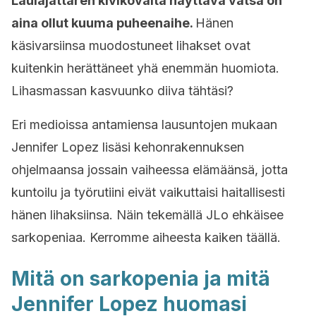
Laulajattaren kivikovalta näyttävä vatsa on
aina ollut kuuma puheenaihe.
Hänen
käsivarsiinsa muodostuneet lihakset ovat
kuitenkin herättäneet yhä enemmän huomiota.
Lihasmassan kasvuunko diiva tähtäsi?
Eri medioissa antamiensa lausuntojen mukaan
Jennifer Lopez lisäsi kehonrakennuksen
ohjelmaansa jossain vaiheessa elämäänsä, jotta
kuntoilu ja työrutiini eivät vaikuttaisi haitallisesti
hänen lihaksiinsa. Näin tekemällä JLo ehkäisee
sarkopeniaa. Kerromme aiheesta kaiken täällä.
Mitä on sarkopenia ja mitä
Jennifer Lopez huomasi