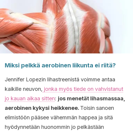
Miksi pelkkä aerobinen liikunta ei riitä?
Jennifer Lopezin lihastreenistä voimme antaa
kaikille neuvon,
jonka myös tiede on vahvistanut
jo kauan aikaa sitten
:
jos menetät lihasmassaa,
aerobinen kykysi heikkenee.
Toisin sanoen
elimistöön pääsee vähemmän happea ja sitä
hyödynnetään huonommin jo pelkästään