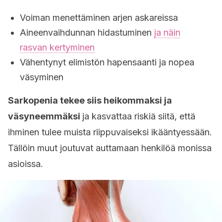
Voiman menettäminen arjen askareissa
Aineenvaihdunnan hidastuminen
ja näin
rasvan kertyminen
Vähentynyt elimistön hapensaanti ja nopea
väsyminen
Sarkopenia tekee siis heikommaksi ja
väsyneemmäksi
ja kasvattaa riskiä siitä, että
ihminen tulee muista riippuvaiseksi ikääntyessään.
Tällöin muut joutuvat auttamaan henkilöä monissa
asioissa.