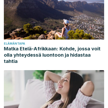
M916.
Fleg, J. L., & Lakatta, E. G. (1988). Role of muscle loss in the
age-associated reduction in VO2 max.
Journal of applied
physiology
,
65
(3), 1147-1151.
Tahhan, A. M. A. A., Özdal, M., Vural, M., & Pancar, Z. (2018).
Influence of aerobic and anaerobic exercise on oxygen
ELÄMÄNTAPA
saturation.
European Journal of Physical Education and
Matka Etelä-Afrikkaan: Kohde, jossa voit
Sport Science
.
olla yhteydessä luontoon ja hidastaa
tahtia