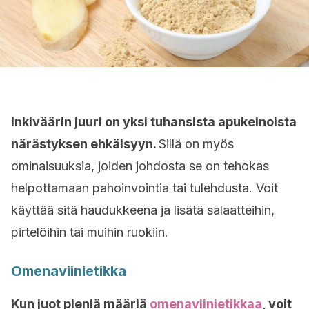
Inkiväärin juuri on yksi tuhansista apukeinoista
närästyksen ehkäisyyn.
Sillä on myös
ominaisuuksia, joiden johdosta se on tehokas
helpottamaan pahoinvointia tai tulehdusta. Voit
käyttää sitä haudukkeena ja lisätä salaatteihin,
pirtelöihin tai muihin ruokiin.
Omenaviinietikka
Kun juot pieniä määriä
omenaviinietikkaa
, voit