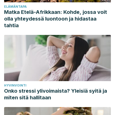
2015 Dec;35(6):632-6. doi: 10.1016/s0254-6272(15)30151-5.
ELÄMÄNTAPA
PMID: 26742306.
Matka Etelä-Afrikkaan: Kohde, jossa voit
Canadian Society of Intestinal Research. Baking Soda for
olla yhteydessä luontoon ja hidastaa
Heartburn. Recuperado el 1 de mayo de 2021.
tahtia
https://badgut.org/information-centre/a-z-digestive-
topics/baking-soda-for-
heartburn/#:~:text=Health%20practitioners%20commonly
Srivastava, J.K., Shankar, E., & Gupta, S. (2010). Chamomile:
A herbal medicine of the past with a bright future (Review).
Molecular Medicine Reports, 3, 895-901.
https://doi.org/10.3892/mmr.2010.377
HYVINVOINTI
Onko stressi ylivoimaista? Yleisiä syitä ja
miten sitä hallitaan