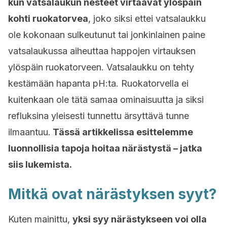
kun vatsalaukun nesteet virtaavat ylöspäin
kohti ruokatorvea
, joko siksi ettei vatsalaukku
ole kokonaan sulkeutunut tai jonkinlainen paine
vatsalaukussa aiheuttaa happojen virtauksen
ylöspäin ruokatorveen. Vatsalaukku on tehty
kestämään hapanta pH:ta. Ruokatorvella ei
kuitenkaan ole tätä samaa ominaisuutta ja siksi
refluksina yleisesti tunnettu ärsyttävä tunne
ilmaantuu.
Tässä artikkelissa esittelemme
luonnollisia tapoja hoitaa närästystä – jatka
siis lukemista.
Mitkä ovat närästyksen syyt?
Kuten mainittu,
yksi syy närästykseen voi olla