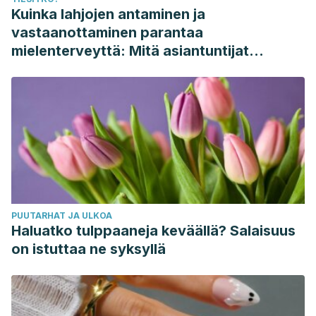
Kuinka lahjojen antaminen ja
vastaanottaminen parantaa
mielenterveyttä: Mitä asiantuntijat
sanovat
PUUTARHAT JA ULKOA
Haluatko tulppaaneja keväällä? Salaisuus
on istuttaa ne syksyllä