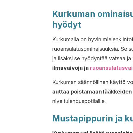
Kurkuman ominaisuu
hyödyt
Kurkumalla on hyvin mielenkiintoi
ruoansulatusominaisuuksia. Se s
ja lisäksi se hyödyntää vatsaa j
ilmavaivoja ja
ruoansulatusvai
Kurkuman säännöllinen käyttö voi 
auttaa poistamaan lääkkeiden
niveltulehduspotilaille.
Mustapippurin ja k