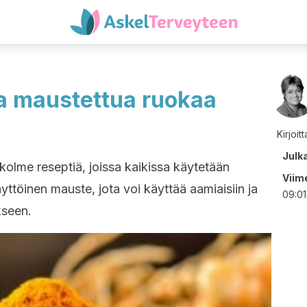
a maustettua ruokaa
Kirjoit
Julk
 kolme reseptiä, joissa kaikissa käytetään
Viime
töinen mauste, jota voi käyttää aamiaisiin ja
09:01
kseen.