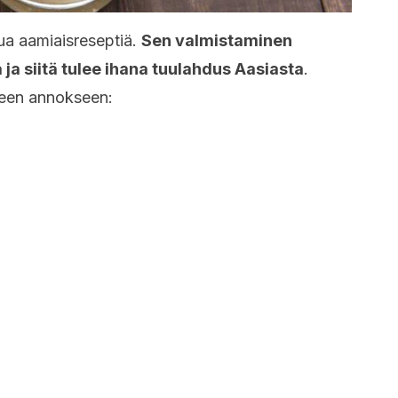
ua aamiaisreseptiä.
Sen valmistaminen
a siitä tulee ihana tuulahdus Aasiasta
.
teen annokseen: