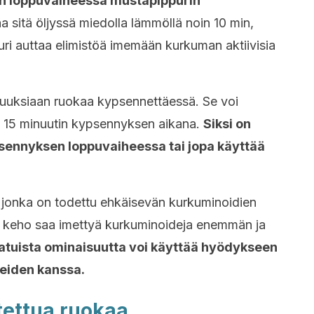
on loppuvaiheessa mustapippurin
 sitä öljyssä miedolla lämmöllä noin 10 min,
uri auttaa elimistöä imemään kurkuman aktiivisia
uuksiaan ruokaa kypsennettäessä. Se voi
 15 minuutin kypsennyksen aikana.
Siksi on
sennyksen loppuvaiheessa tai jopa käyttää
, jonka on todettu ehkäisevän kurkuminoidien
tä keho saa imettyä kurkuminoideja enemmän ja
aatuista ominaisuutta voi käyttää hyödykseen
keiden kanssa.
tettua ruokaa