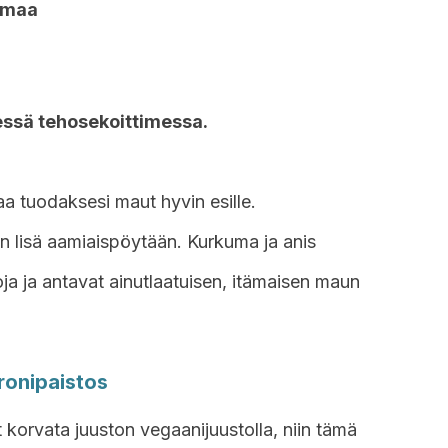
mmaa
essä tehosekoittimessa.
a tuodaksesi maut hyvin esille.
 lisä aamiaispöytään. Kurkuma ja anis
ja ja antavat ainutlaatuisen, itämaisen maun
ronipaistos
 korvata juuston vegaanijuustolla, niin tämä