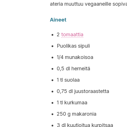
ateria muuttuu vegaaneille sopiva
Aineet
2
tomaattia
Puolikas sipuli
1/4 munakoisoa
0,5 dl herneitä
1 tl suolaa
0,75 dl juustoraastetta
1 tl kurkumaa
250 g makaronia
3 dl kuutioitua kurpitsaa