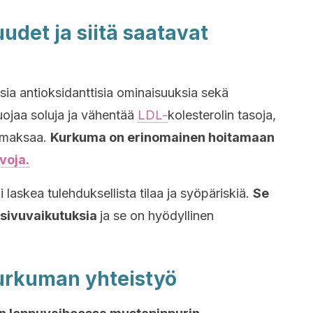
det ja siitä saatavat
sia antioksidanttisia ominaisuuksia sekä
uojaa soluja ja vähentää
LDL-
kolesterolin tasoja,
a maksaa.
Kurkuma on erinomainen hoitamaan
voja.
laskea tulehduksellista tilaa ja syöpäriskiä.
Se
 sivuvaikutuksia
ja se on hyödyllinen
urkuman yhteistyö