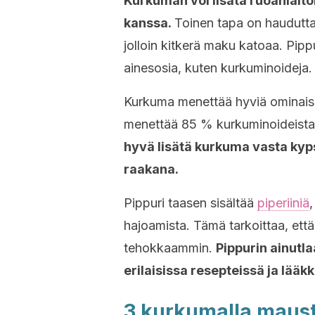
Kurkuman voi lisätä ruoanlait
kanssa.
Toinen tapa on hauduttaa
jolloin kitkerä maku katoaa. Pipp
ainesosia, kuten kurkuminoideja.
Kurkuma menettää hyviä ominais
menettää 85 % kurkuminoideista
hyvä lisätä kurkuma vasta kyp
raakana.
Pippuri taasen sisältää
piperiiniä
hajoamista. Tämä tarkoittaa, et
tehokkaammin.
Pippurin ainutl
erilaisissa resepteissä ja lääk
3 kurkumalla maus