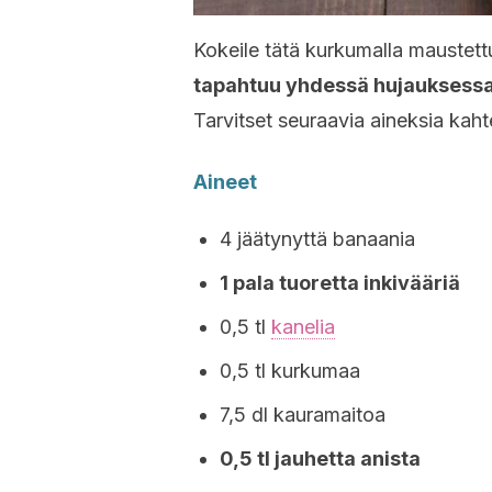
Kokeile tätä kurkumalla maustett
tapahtuu yhdessä hujauksessa j
Tarvitset seuraavia aineksia kah
Aineet
4 jäätynyttä banaania
1 pala tuoretta inkivääriä
0,5 tl
kanelia
0,5 tl kurkumaa
7,5 dl kauramaitoa
0,5 tl jauhetta anista