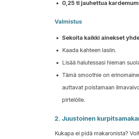
0,25 tl jauhettua kardemu
Valmistus
Sekoita kaikki ainekset yhd
Kaada kahteen lasiin.
Lisää halutessasi hieman suola
Tämä smoothie on erinomainen
auttavat poistamaan ilmavaivo
pirtelölle.
2. Juustoinen kurpitsamaka
Kukapa ei pidä makaronista? Voit