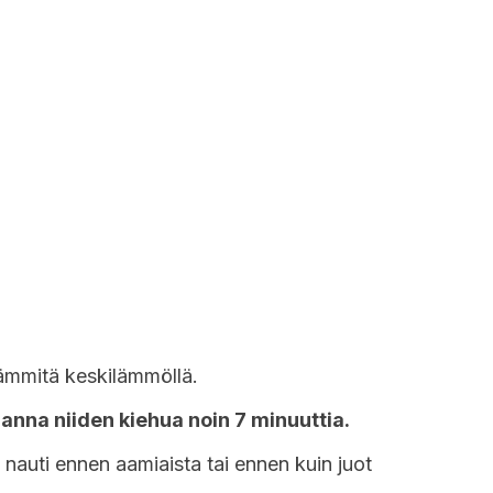
lämmitä keskilämmöllä.
a
anna niiden kiehua noin 7 minuuttia.
nauti ennen aamiaista tai ennen kuin juot