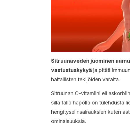
Sitruunaveden juominen aamul
vastustuskykyä
ja pitää immuu
haitallisten tekijöiden varalta.
Sitruunan C-vitamiini eli askorbi
sillä tällä hapolla on tulehdusta 
hengityselinsairauksien kuten ast
ominaisuuksia.