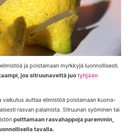
elimistöä ja poistamaan myrkkyjä luonnollisesti.
kaampi, jos sitruunavettä juo
tyhjään
a vaikutus auttaa elimistöä poistamaan kuona-
maisesti rasvan palamista. Sitruunan syöminen tai
mistön
polttamaan rasvahappoja paremmin,
uonnollisella tavalla.