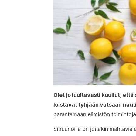
Olet jo luultavasti kuullut, et
loistavat tyhjään vatsaan naut
parantamaan elimistön toimintoja
Sitruunoilla on joitakin mahtavi