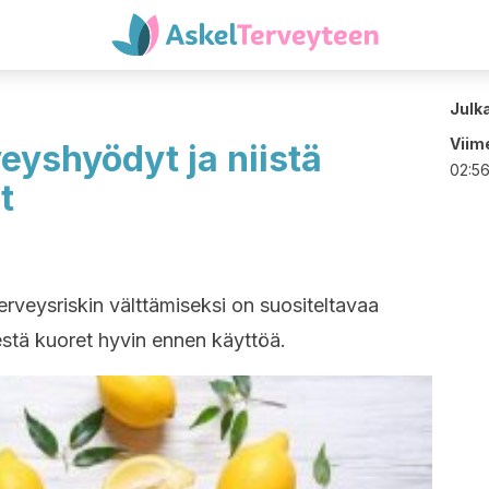
Julk
Viime
eyshyödyt ja niistä
02:5
t
rveysriskin välttämiseksi on suositeltavaa
estä kuoret hyvin ennen käyttöä.