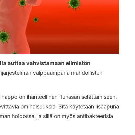
la auttaa vahvistamaan elimistön
nijärjestelmän valppaampana mahdollisten
inihappo on ihanteellinen flunssan selättämiseen,
lievittäviä ominaisuuksia. Sitä käytetään lisäapuna
man hoidossa, ja sillä on myös antibakteerisia