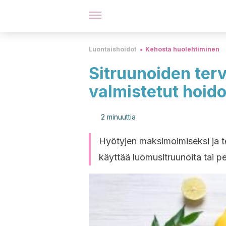
Luontaishoidot
Kehosta huolehtiminen
Sitruunoiden terv
valmistetut hoido
2 minuuttia
Hyötyjen maksimoimiseksi ja te
käyttää luomusitruunoita tai p