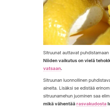
Sitruunat auttavat puhdistamaan 
Niiden vaikutus on vielä tehok
vatsaan
.
Sitruunan luonnollinen puhdistav
aineita. Lisäksi se edistää erino
sitruunamehun juominen saa eli
mikä vähentää
rasvakudosta
l