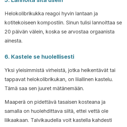
5. Lannoita sitä usein
Helokolibrikukka
reagoi hyvin lantaan ja
kotitekoiseen kompostiin. Sinun tulisi lannoittaa se
20 päivän välein, koska se arvostaa orgaanista
ainesta.
6. Kastele se huolellisesti
Yksi yleisimmistä virheistä, jotka heikentävät tai
tappavat h
elokolibrikukan
, on liiallinen kastelu.
Tämä saa sen juuret mätänemään.
Maaperä on pidettävä tasaisen kosteana ja
samalla on huolehdittava siitä, ettei vettä ole
liikaakaan. Talvikaudella voit kastella kahdesti