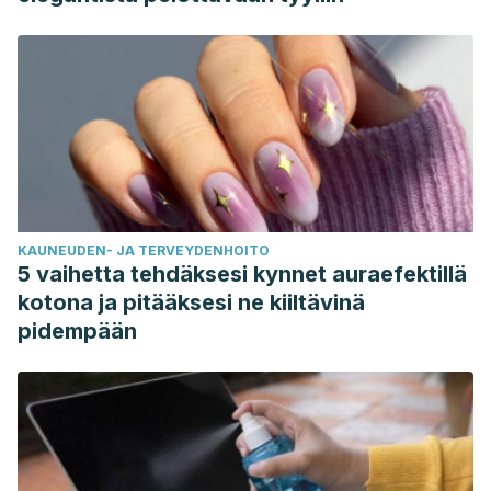
KAUNEUDEN- JA TERVEYDENHOITO
5 vaihetta tehdäksesi kynnet auraefektillä
kotona ja pitääksesi ne kiiltävinä
pidempään