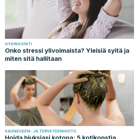
(Strelitzia Reginae Aiton) En Nayarit, México.
Revista de
Ciencias Naturales y Agropecuarias
.
http://dspace.uan.mx:8080/xmlui/handle/123456789/525
.
Paiva, P., Paiva, R., Pasqual, M., & Paiva, L. V. (2004). In
vitro stablisment of strelitzia (Strelitzia reginae Banks.).
HYVINVOINTI
Ciência e Agrotecnologia
,
28,
1031-1037.
Onko stressi ylivoimaista? Yleisiä syitä ja
https://www.scielo.br/j/cagro/a/Qg4wtXWphmCfYkG4hBMQV7
miten sitä hallitaan
lang=en
.
Ramírez, L., García, E., Navarrete, A., García, C., & Arévalo,
L. (2017). Ave del Paraiso (
Strelitzia reginae Ait
.) aspectos
fundamentales para su producción
comercial.
AGROProductividad
,
10
(3).
https://go.gale.com/ps/i.do?
p=IFME&u=googlescholar&id=GALE|A534318862&v=2.1&it=r
Sane, A., Sujatha, S., Shilpa, K., Laxman, R. H., &
KAUNEUDEN- JA TERVEYDENHOITO
Shivashankara, K. S. (2020). Growth, yield, physiological
Hoida hiuksiasi kotona: 5 kotikonstia