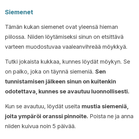
Siemenet
Tämän kukan siemenet ovat yleensä hieman
piilossa. Niiden löytämiseksi sinun on etsittävä
varteen muodostuvaa vaaleanvihreää möykkyä.
Tutki jokaista kukkaa, kunnes löydät möykyn. Se
on palko, joka on täynnä siemeniä.
Sen
tunnistamisen jälkeen sinun on kuitenkin
odotettava, kunnes se avautuu luonnollisesti.
Kun se avautuu, löydät useita
mustia siemeniä,
joita ympäröi oranssi pinnoite.
Poista ne ja anna
niiden kuivua noin 5 päivää.