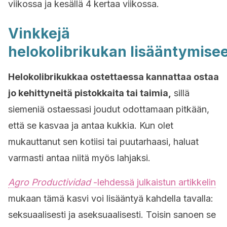
viikossa ja kesällä 4 kertaa viikossa.
Vinkkejä
h
elokolibrikukan
lisääntymise
Helokolibrikukkaa
ostettaessa kannattaa ostaa
jo kehittyneitä pistokkaita tai taimia,
sillä
siemeniä ostaessasi joudut odottamaan pitkään,
että se kasvaa ja antaa kukkia. Kun olet
mukauttanut sen kotiisi tai puutarhaasi, haluat
varmasti antaa niitä myös lahjaksi.
Agro Productividad
-lehdessä julkaistun artikkelin
mukaan tämä kasvi voi lisääntyä kahdella tavalla:
seksuaalisesti ja aseksuaalisesti. Toisin sanoen se