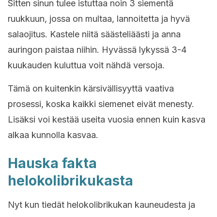
Sitten sinun tulee istuttaa noin 3 siementä
ruukkuun, jossa on multaa, lannoitetta ja hyvä
salaojitus. Kastele niitä säästeliäästi ja anna
auringon paistaa niihin. Hyvässä lykyssä 3-4
kuukauden kuluttua voit nähdä versoja.
Tämä on kuitenkin kärsivällisyyttä vaativa
prosessi, koska kaikki siemenet eivät menesty.
Lisäksi voi kestää useita vuosia ennen kuin kasva
alkaa kunnolla kasvaa.
Hauska fakta
h
elokolibrikukasta
Nyt kun tiedät h
elokolibrikukan
kauneudesta ja