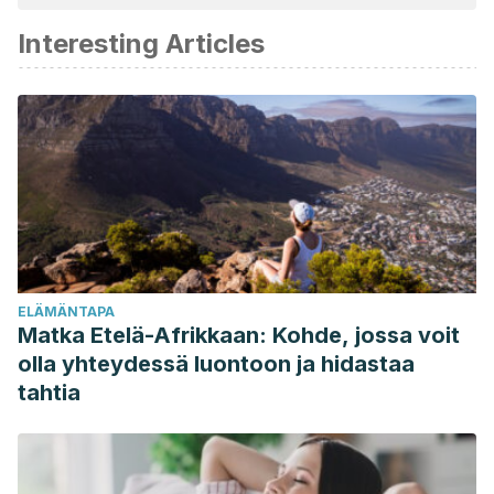
katsottiin luotettavaksi ja akateemisesti tai tieteellisesti tarkaksi.
Interesting Articles
Coombs, G., & Peter, C. I. (2009). Do floral traits of Strelitzia
reginae limit nectar theft by sunbirds?.
South African
Journal of Botany
,
75
(4), 751-756.
https://www.sciencedirect.com/science/article/pii/S025462
Criley, R. A., & Halevy, A. H. (2019). Strelitzia reginae. In
CRC
Handbook of Flowering
. 396-402.
https://www.taylorfrancis.com/chapters/edit/10.1201/9781351
54/strelitzia-reginae-richard-criley-abraham-halevy
.
Kronestedt-Robards, Eva & Greger, Maria & Robards,
ELÄMÄNTAPA
Anthony. (2006). The nectar of Strelitzia reginae flowers.
Matka Etelä-Afrikkaan: Kohde, jossa voit
Physiologia Plantarum,
77, 341 – 346.
olla yhteydessä luontoon ja hidastaa
https://www.researchgate.net/publication/230084722_The_nect
tahtia
Navarrete Valencia, A. L., Ramirez Guerrero, L. G., Sanchez
Monteon, A. L., & Alejo Santiago, G. (2015). Vida
Postcosecha De Inflorescencias De Ave Del Paraíso