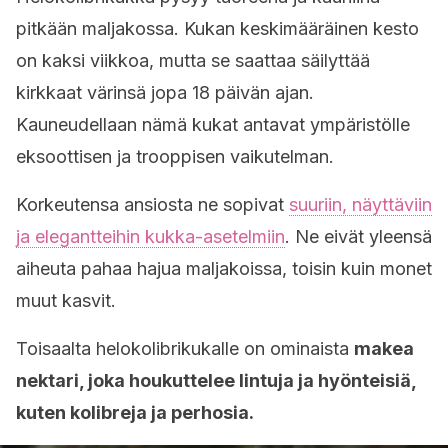
pitkään maljakossa. Kukan keskimääräinen kesto
on kaksi viikkoa, mutta se saattaa säilyttää
kirkkaat värinsä jopa 18 päivän ajan.
Kauneudellaan nämä kukat antavat ympäristölle
eksoottisen ja trooppisen vaikutelman.
Korkeutensa ansiosta ne sopivat
suuriin, näyttäviin
ja elegantteihin kukka-asetelmiin
. Ne eivät yleensä
aiheuta pahaa hajua maljakoissa, toisin kuin monet
muut kasvit.
Toisaalta h
elokolibrikukalle
on ominaista
makea
nektari, joka houkuttelee lintuja ja hyönteisiä,
kuten kolibreja ja perhosia.