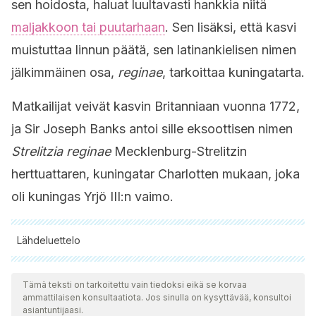
sen hoidosta, haluat luultavasti hankkia niitä
maljakkoon tai puutarhaan
. Sen lisäksi, että kasvi
muistuttaa linnun päätä, sen latinankielisen nimen
jälkimmäinen osa,
reginae
, tarkoittaa kuningatarta.
Matkailijat veivät kasvin Britanniaan vuonna 1772,
ja Sir Joseph Banks antoi sille eksoottisen nimen
Strelitzia
reginae
Mecklenburg-Strelitzin
herttuattaren, kuningatar Charlotten mukaan, joka
oli kuningas Yrjö III:n vaimo.
Lähdeluettelo
Kaikki lainatut lähteet tarkistettiin perusteellisesti tiimimme
toimesta varmistaaksemme niiden laadun, luotettavuuden,
Tämä teksti on tarkoitettu vain tiedoksi eikä se korvaa
ammattilaisen konsultaatiota. Jos sinulla on kysyttävää, konsultoi
ajantasaisuuden ja pätevyyden. Tämän artikkelin bibliografia
asiantuntijaasi.