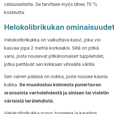
celsiusastetta. Se tarvitsee myös lähes 70 %
kosteutta.
Helokolibrikukan
ominaisuude
Helokolibrikukka
on vaikuttava kasvi, joka voi
kasvaa jopa 2 metriä korkeaksi. Sillä on pitkä
varsi, josta nousevat pitkänomaiset tuppilehdet,
jotka peittävät sen kirkkaan vihreällä värillä.
Sen varren päässä on nokka, josta nousee kaunis
kukka.
Se muodostuu kolmesta punertavan
oranssista verholehdestä ja sinisen tai violetin
värisistä terälehdistä.
Helokolibrikukka
pysyy tuoreena ja kauniina