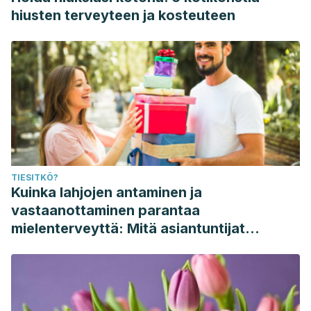
and biochemical traits of different accessions of bird of
hiusten terveyteen ja kosteuteen
paradise (Strelitzia reginae L.).
Industrial Crops and
Products
,
151
, 112477.
https://www.sciencedirect.com/science/article/abs/pii/S09
TIESITKÖ?
Kuinka lahjojen antaminen ja
vastaanottaminen parantaa
mielenterveyttä: Mitä asiantuntijat
sanovat