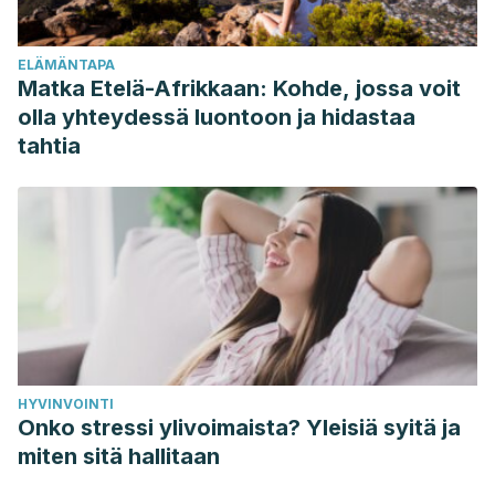
Journal of Orthopaedic & Sports Physical Therapy.
https://doi.org/10.2519/jospt.2009.2885
ELÄMÄNTAPA
STANISH, W. D., RUBINOVICH, R. M., & CURWIN, S. (1986).
Matka Etelä-Afrikkaan: Kohde, jossa voit
Eccentric Exercise in Chronic Tendinitis. Clinical
olla yhteydessä luontoon ja hidastaa
Orthopaedics and Related Research.
tahtia
https://doi.org/10.1097/00003086-198607000-00014
Lavalle Montalvo, C. (2010). Osteoartritis. Rrevista Medica
UNAM.
https://doi.org/10.4067/S0370-41061981000500001
HYVINVOINTI
Onko stressi ylivoimaista? Yleisiä syitä ja
miten sitä hallitaan