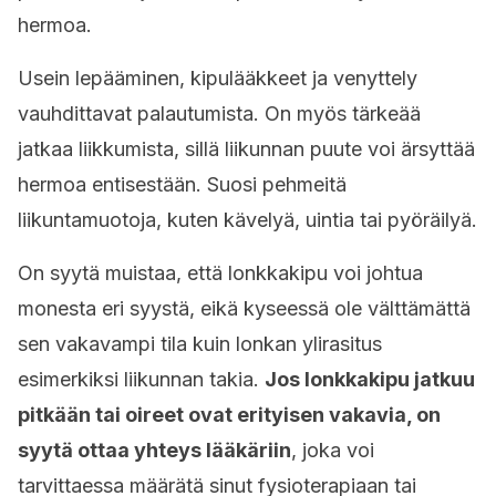
hermoa.
Usein lepääminen, kipulääkkeet ja venyttely
vauhdittavat palautumista. On myös tärkeää
jatkaa liikkumista, sillä liikunnan puute voi ärsyttää
hermoa entisestään. Suosi pehmeitä
liikuntamuotoja, kuten kävelyä, uintia tai pyöräilyä.
On syytä muistaa, että lonkkakipu voi johtua
monesta eri syystä, eikä kyseessä ole välttämättä
sen vakavampi tila kuin lonkan ylirasitus
esimerkiksi liikunnan takia.
Jos lonkkakipu jatkuu
pitkään tai oireet ovat erityisen vakavia, on
syytä ottaa yhteys lääkäriin
, joka voi
tarvittaessa määrätä sinut fysioterapiaan tai