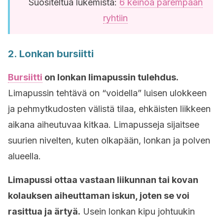
Suositeltua lukemista:
6 keinoa parempaan
ryhtiin
2. Lonkan bursiitti
Bursiitti
on lonkan limapussin tulehdus.
Limapussin tehtävä on “voidella” luisen ulokkeen
ja pehmytkudosten välistä tilaa, ehkäisten liikkeen
aikana aiheutuvaa kitkaa. Limapusseja sijaitsee
suurien nivelten, kuten olkapään, lonkan ja polven
alueella.
Limapussi ottaa vastaan liikunnan tai kovan
kolauksen aiheuttaman iskun, joten se voi
rasittua ja ärtyä.
Usein lonkan kipu johtuukin