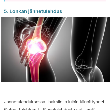
5. Lonkan jännetulehdus
Jännetulehduksessa lihaksiin ja luihin kiinnittyneet
jänteet tulehtuvat. Jännetulehdusta voi ilmetä