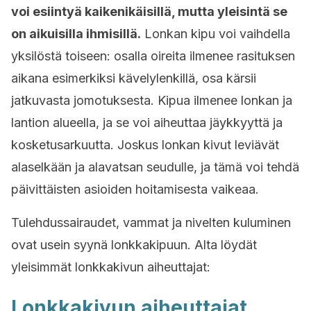
voi esiintyä kaikenikäisillä, mutta yleisintä se
on aikuisilla ihmisillä.
Lonkan kipu voi vaihdella
yksilöstä toiseen: osalla oireita ilmenee rasituksen
aikana esimerkiksi kävelylenkillä, osa kärsii
jatkuvasta jomotuksesta. Kipua ilmenee lonkan ja
lantion alueella, ja se voi aiheuttaa jäykkyyttä ja
kosketusarkuutta. Joskus lonkan kivut leviävät
alaselkään ja alavatsan seudulle, ja tämä voi tehdä
päivittäisten asioiden hoitamisesta vaikeaa.
Tulehdussairaudet, vammat ja nivelten kuluminen
ovat usein syynä lonkkakipuun. Alta löydät
yleisimmät lonkkakivun aiheuttajat:
Lonkkakivun aiheuttajat