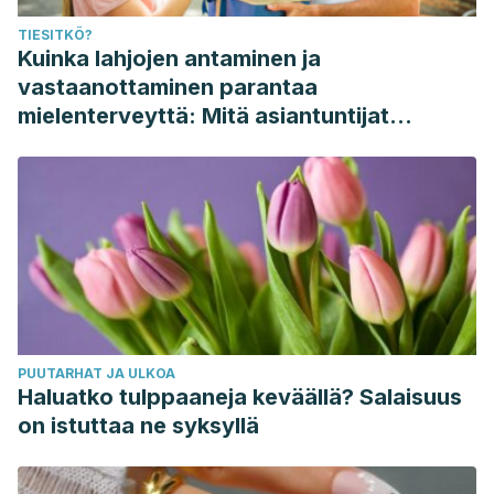
TIESITKÖ?
Kuinka lahjojen antaminen ja
vastaanottaminen parantaa
mielenterveyttä: Mitä asiantuntijat
sanovat
PUUTARHAT JA ULKOA
Haluatko tulppaaneja keväällä? Salaisuus
on istuttaa ne syksyllä