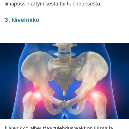
limapussin ärtymisestä tai tulehduksesta.
3. Nivelrikko
Nivelrikko aiheuttaa tulehdusreaktion luissa ja