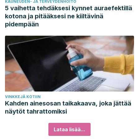
KAUNEUDEN- JA TERVEYDENHOITO
5 vaihetta tehdäksesi kynnet auraefektillä
kotona ja pitääksesi ne kiiltävinä
pidempään
VINKKEJÄ KOTIIN
Kahden ainesosan taikakaava, joka jättää
näytöt tahrattomiksi
Lataa lisää...