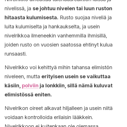
nivelissä, ja
se johtuu nivelen tai luun ruston
hitaasta kulumisesta.
Rusto suojaa niveliä ja
luita kulumiselta ja hankaukselta, ja usein
nivelrikkoa ilmeneekin vanhemmilla ihmisillä,
joiden rusto on vuosien saatossa ehtinyt kulua
runsaasti.
Nivelrikko voi kehittyä mihin tahansa elimistön
niveleen, mutta
erityisen usein se vaikuttaa
käsiin,
polviin
ja lonkkiin, sillä nämä kuluvat
elimistössä eniten.
Nivelrikon oireet alkavat hiljalleen ja usein niitä
voidaan kontrolloida erilaisin lääkkein.
Nivelrikkoon ei kuitenkaan ole olemassa