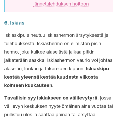
jännetulehduksen hoitoon
6. Iskias
Iskiaskipu aiheutuu iskiashermon ärsytyksestä ja
tulehduksesta. Iskiashermo on elimistön pisin
hermo, joka kulkee alaselästä jalkaa pitkin
jalkaterään saakka. Iskiashermon vaurio voi johtaa
alaselän, lonkan ja takareiden kipuun.
Iskiaskipu
kestää yleensä kestää kuudesta viikosta
kolmeen kuukauteen.
Tavallisin syy iskiakseen on välilevytyrä
, jossa
välilevyn keskuksen hyytelömäinen aine vuotaa tai
pullistuu ulos ja saattaa painaa tai ärsyttää