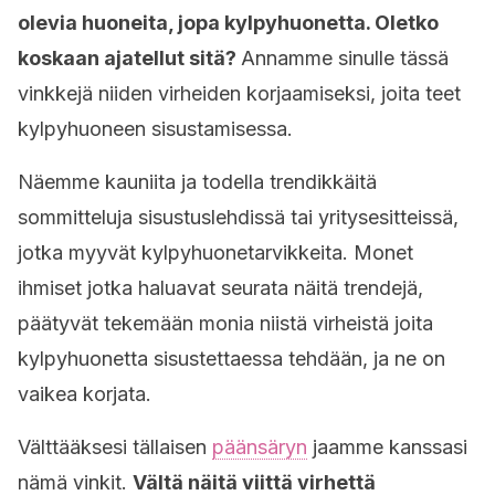
olevia huoneita, jopa kylpyhuonetta. Oletko
koskaan ajatellut sitä?
Annamme sinulle tässä
vinkkejä niiden virheiden korjaamiseksi, joita teet
kylpyhuoneen sisustamisessa.
Näemme kauniita ja todella trendikkäitä
sommitteluja sisustuslehdissä tai yritysesitteissä,
jotka myyvät kylpyhuonetarvikkeita. Monet
ihmiset jotka haluavat seurata näitä trendejä,
päätyvät tekemään monia niistä virheistä joita
kylpyhuonetta sisustettaessa tehdään, ja ne on
vaikea korjata.
Välttääksesi tällaisen
päänsäryn
jaamme kanssasi
nämä vinkit.
Vältä näitä viittä virhettä