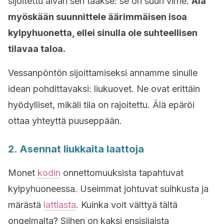
sijoitettu aivan sen taakse: se on suuri virhe.
Älä
myöskään suunnittele äärimmäisen isoa
kylpyhuonetta, ellei sinulla ole suhteellisen
tilavaa taloa.
Vessanpöntön sijoittamiseksi annamme sinulle
idean pohdittavaksi: liukuovet. Ne ovat erittäin
hyödylliset, mikäli tila on rajoitettu. Älä epäröi
ottaa yhteyttä puuseppään.
2. Asennat liukkaita laattoja
Monet
kodin
onnettomuuksista tapahtuvat
kylpyhuoneessa. Useimmat johtuvat suihkusta ja
märästä
lattiasta
. Kuinka voit välttyä tältä
ongelmalta? Siihen on kaksi ensisijaista