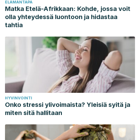
ELÄMÄNTAPA
de 64 años Albacete, 2009. Revista Española de Salud
Matka Etelä-Afrikkaan: Kohde, jossa voit
Pública, 84(4), 433–441.
olla yhteydessä luontoon ja hidastaa
tahtia
HYVINVOINTI
Onko stressi ylivoimaista? Yleisiä syitä ja
miten sitä hallitaan