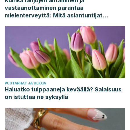
Kuinka lahjojen antaminen ja
vastaanottaminen parantaa
mielenterveyttä: Mitä asiantuntijat
sanovat
PUUTARHAT JA ULKOA
Haluatko tulppaaneja keväällä? Salaisuus
on istuttaa ne syksyllä