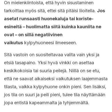
On mielenkiintoista, että hyvin sisustaminen
tarkoittaa myös sitä, ettei sitä pitäisi liioitella.
Jos
asetat runsaasti huonekaluja tai koriste-
esineitä – huolimatta siitä kuinka kauniita ne
ovat – on sillä negatiivinen
vaikutus
kylpyhuoneesi ilmeeseen.
Sitä vastoin on suositeltavaa valita vain yksi ja
etsiä tasapaino. Yksi hyvä vinkki on asettaa
keskikokoisia tai suuria peilejä. Niillä on se etu,
että ne saavat aikaiseksi vaikutuksen laajemmasta
tilasta, vaikka kylpyhuone onkin pieni. Sen lisäksi,
jos tila on suuri ja peili pieni, tulee tila näyttämään
jopa entistä kapeammalta ja tyhjemmältä.