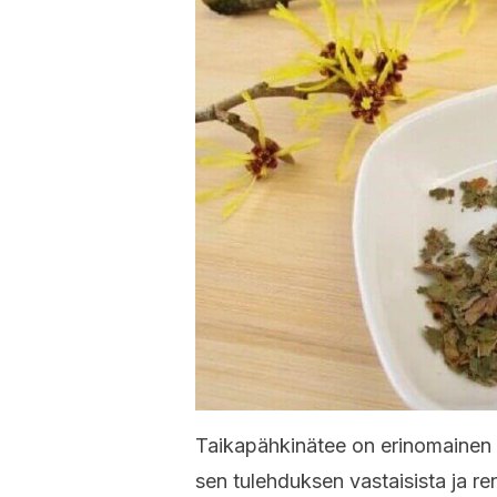
Taikapähkinätee on erinomainen li
sen tulehduksen vastaisista ja re