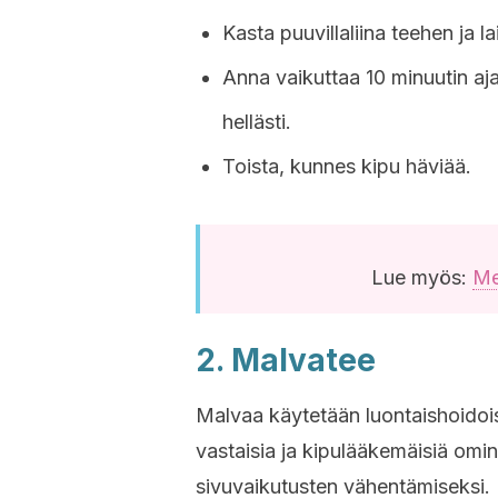
Kasta puuvillaliina teehen ja lai
Anna vaikuttaa 10 minuutin aja
hellästi.
Toista, kunnes kipu häviää.
Lue myös:
Me
2. Malvatee
Malvaa käytetään luontaishoidois
vastaisia ja kipulääkemäisiä omi
sivuvaikutusten vähentämiseksi.