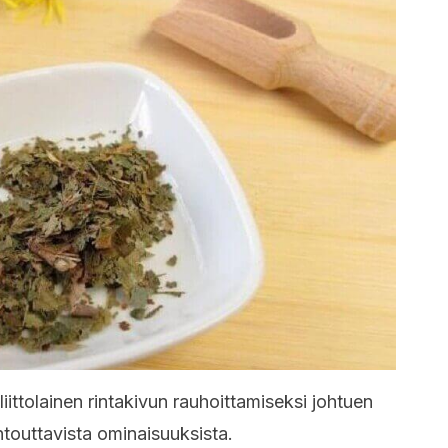
ittolainen rintakivun rauhoittamiseksi johtuen
ntouttavista ominaisuuksista.