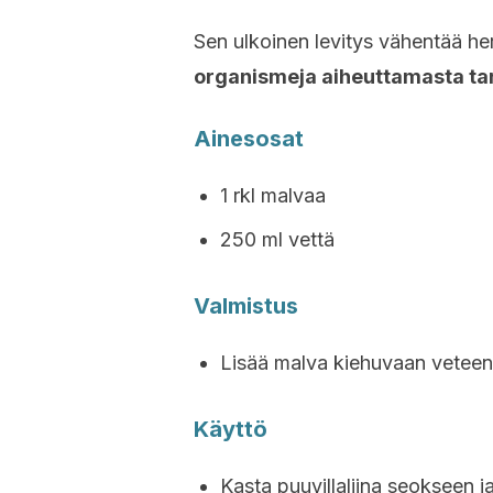
Sen ulkoinen levitys vähentää he
organismeja aiheuttamasta ta
Ainesosat
1 rkl malvaa
250 ml vettä
Valmistus
Lisää malva kiehuvaan veteen 
Käyttö
Kasta puuvillaliina seokseen ja 