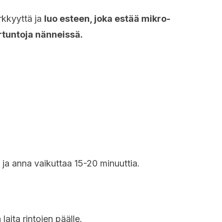
rkkyyttä ja
luo esteen, joka estää mikro-
rtuntoja nänneissä.
ja anna vaikuttaa 15-20 minuuttia.
laita rintojen päälle.