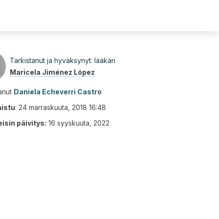
Tarkistanut ja hyväksynyt: lääkäri
Maricela Jiménez López
tanut
Daniela Echeverri Castro
aistu
:
24 marraskuuta, 2018 16:48
isin päivitys:
16 syyskuuta, 2022