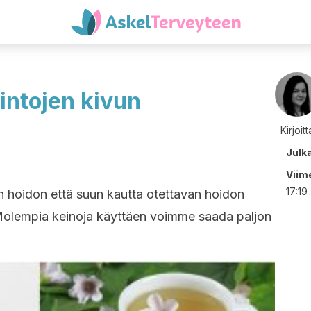
rintojen kivun
Kirjoit
Julk
Viime
17:19
 hoidon että suun kautta otettavan hoidon
. Molempia keinoja käyttäen voimme saada paljon