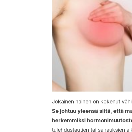
Jokainen nainen on kokenut vähi
Se johtuu yleensä siitä, että 
herkemmiksi hormonimuutoste
tulehdustautien tai sairauksien ai