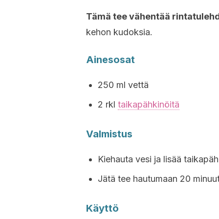
Tämä tee vähentää rintatulehd
kehon kudoksia.
Ainesosat
250 ml vettä
2 rkl
taikapähkinöitä
Valmistus
Kiehauta vesi ja lisää taikapäh
Jätä tee hautumaan 20 minuuti
Käyttö