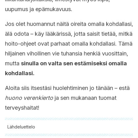
uupumus ja epämukavuus.
Jos olet huomannut näitä oireita omalla kohdallasi,
älä odota – käy lääkärissä, jotta saisit tietää, mitkä
hoito-ohjeet ovat parhaat omalla kohdallasi. Tämä
hiljainen vihollinen vie tuhansia henkiä vuosittain,
mutta
sinulla on valta sen estämiseksi omalla
kohdallasi.
Aloita siis itsestäsi huolehtiminen jo tänään – estä
huono verenkierto
ja sen mukanaan tuomat
terveyshaitat!
Lähdeluettelo
Kaikki lainatut lähteet tarkistettiin perusteellisesti tiimimme