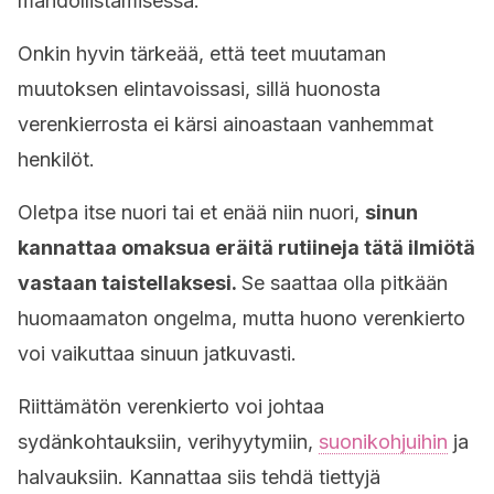
mahdollistamisessa.
Onkin hyvin tärkeää, että teet muutaman
muutoksen elintavoissasi, sillä huonosta
verenkierrosta ei kärsi ainoastaan vanhemmat
henkilöt.
Oletpa itse nuori tai et enää niin nuori,
sinun
kannattaa omaksua eräitä rutiineja tätä ilmiötä
vastaan taistellaksesi.
Se saattaa olla pitkään
huomaamaton ongelma, mutta huono verenkierto
voi vaikuttaa sinuun jatkuvasti.
Riittämätön verenkierto voi johtaa
sydänkohtauksiin, verihyytymiin,
suonikohjuihin
ja
halvauksiin. Kannattaa siis tehdä tiettyjä