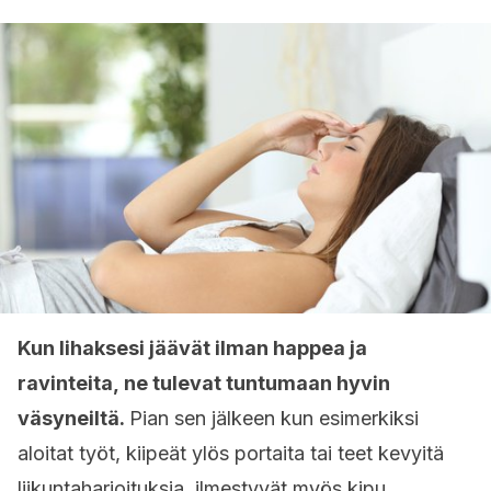
Kun lihaksesi jäävät ilman happea ja
ravinteita, ne tulevat tuntumaan hyvin
väsyneiltä.
Pian sen jälkeen kun esimerkiksi
aloitat työt, kiipeät ylös portaita tai teet kevyitä
liikuntaharjoituksia, ilmestyvät myös kipu,