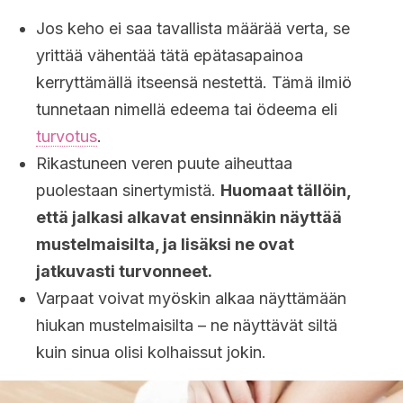
Jos keho ei saa tavallista määrää verta, se
yrittää vähentää tätä epätasapainoa
kerryttämällä itseensä nestettä. Tämä ilmiö
tunnetaan nimellä edeema tai ödeema eli
turvotus
.
Rikastuneen veren puute aiheuttaa
puolestaan sinertymistä.
Huomaat tällöin,
että jalkasi alkavat ensinnäkin näyttää
mustelmaisilta, ja lisäksi ne ovat
jatkuvasti turvonneet.
Varpaat voivat myöskin alkaa näyttämään
hiukan mustelmaisilta – ne näyttävät siltä
kuin sinua olisi kolhaissut jokin.