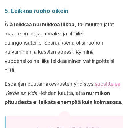
5. Leikkaa ruoho oikein
Älä leikkaa nurmikkoa liikaa,
tai muuten jätät
maaperän paljaammaksi ja alttiiksi
auringonsäteille. Seurauksena olisi ruohon
kuivuminen ja kasvien stressi. Kylminä
vuodenaikoina liika leikkaaminen vahingoittaisi
niitä.
Espanjan puutarhakeskusten yhdistys
suosittelee
Verde es vida
-lehden kautta, että
nurmikon
pituudesta ei leikata enempää kuin kolmasosa
.