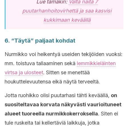
Lue tämäkin:
Vältä näitä 7
puutarhanhoitovirhettä ja saa kasvisi
kukkimaan keväällä
6. “Täytä” paljaat kohdat
Nurmikko voi heikentyä useiden tekijöiden vuoksi:
mm. toistuva tallaaminen sekä
lemmikkieläinten
virtsa ja ulosteet
. Sitten se menettää
houkuttelevuutensa eikä näytä terveeltä.
Jotta ruohikko olisi puutarhasi tähti keväällä,
on
suositeltavaa korvata näkyvästi vaurioituneet
alueet tuoreella nurmikkokerroksella
. Siten ei
tule ruskeita tai kellertäviä laikkuja, jotka