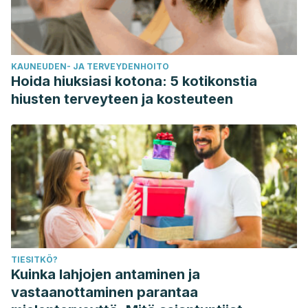
Española de Centros de Jardinería.
https://www.verdeesvida.es/tecnicas-y-
cuidados_4/cuidados-del-cesped:-como-conseguir-una-
KAUNEUDEN- JA TERVEYDENHOITO
pradera-de-foto_204
Hoida hiuksiasi kotona: 5 kotikonstia
hiusten terveyteen ja kosteuteen
TIESITKÖ?
Kuinka lahjojen antaminen ja
vastaanottaminen parantaa