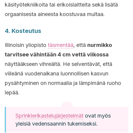
käsityötekniikoita tai erikoislaitteita sekä lisätä
orgaanisesta aineesta koostuvaa multaa.
4. Kosteutus
Illinoisin yliopisto
täsmentää
, että
nurmikko
tarvitsee vähintään 4 cm vettä viikossa
näyttääkseen vihreältä. He selventävät, että
viileänä vuodenaikana luonnollisen kasvun
pysähtyminen on normaalia ja lämpimänä ruoho
lepää.
Sprinklerikastelujärjestelmät
ovat myös
yleisiä vedensaannin tukemiseksi.