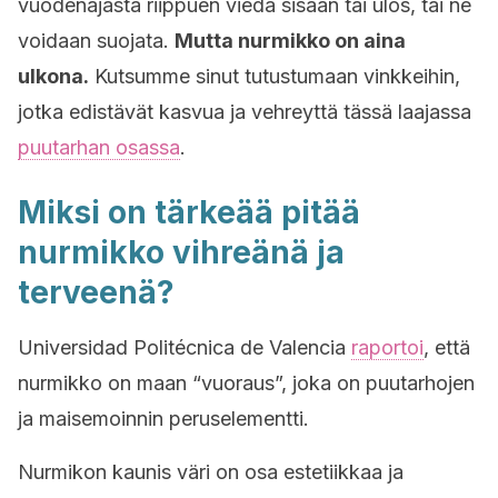
vuodenajasta riippuen viedä sisään tai ulos, tai ne
voidaan suojata.
Mutta nurmikko on aina
ulkona.
Kutsumme sinut tutustumaan vinkkeihin,
jotka edistävät kasvua ja vehreyttä tässä laajassa
puutarhan osassa
.
Miksi on tärkeää pitää
nurmikko vihreänä ja
terveenä?
Universidad Politécnica de Valencia
raportoi
, että
nurmikko on maan “vuoraus”, joka on puutarhojen
ja maisemoinnin peruselementti.
Nurmikon kaunis väri on osa estetiikkaa ja