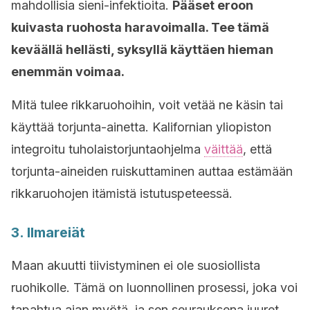
mahdollisia sieni-infektioita.
Pääset eroon
kuivasta ruohosta haravoimalla. Tee tämä
keväällä hellästi, syksyllä käyttäen hieman
enemmän voimaa.
Mitä tulee rikkaruohoihin, voit vetää ne käsin tai
käyttää torjunta-ainetta. Kalifornian yliopiston
integroitu tuholaistorjuntaohjelma
väittää
, että
torjunta-aineiden ruiskuttaminen auttaa estämään
rikkaruohojen itämistä istutuspeteessä.
3. Ilmareiät
Maan akuutti tiivistyminen ei ole suosiollista
ruohikolle. Tämä on luonnollinen prosessi, joka voi
tapahtua ajan myötä, ja sen seurauksena juuret