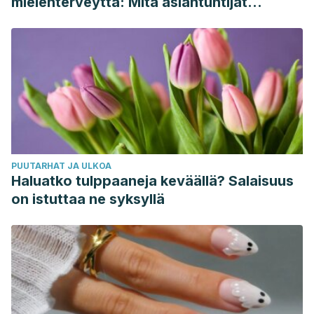
mielenterveyttä: Mitä asiantuntijat
sanovat
PUUTARHAT JA ULKOA
Haluatko tulppaaneja keväällä? Salaisuus
on istuttaa ne syksyllä