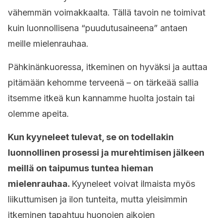
vähemmän voimakkaalta. Tällä tavoin ne toimivat
kuin luonnollisena “puudutusaineena” antaen
meille mielenrauhaa.
Pähkinänkuoressa, itkeminen on hyväksi ja auttaa
pitämään kehomme terveenä – on tärkeää sallia
itsemme itkeä kun kannamme huolta jostain tai
olemme apeita.
Kun kyyneleet tulevat, se on todellakin
luonnollinen prosessi ja murehtimisen jälkeen
meillä on taipumus tuntea hieman
mielenrauhaa.
Kyyneleet voivat ilmaista myös
liikuttumisen ja ilon tunteita, mutta yleisimmin
itkeminen tapahtuu huonojen aikojen