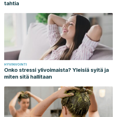
Lummaa, V., Vuorisalo, T., Barr, R. G., & Lehtonen, L. (1998).
tahtia
Why cry? Adaptive significance of intensive crying in
human infants. Evolution and Human Behavior.
https://doi.org/10.1016/S1090-5138(98)00014-2
HYVINVOINTI
Onko stressi ylivoimaista? Yleisiä syitä ja
miten sitä hallitaan