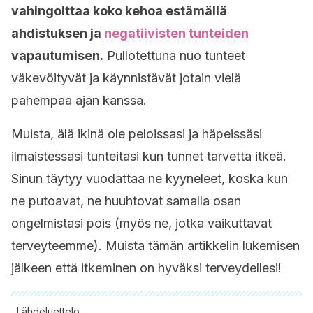
vahingoittaa koko kehoa estämällä
ahdistuksen ja
negatiivisten tunteiden
vapautumisen.
Pullotettuna nuo tunteet
väkevöityvät ja käynnistävät jotain vielä
pahempaa ajan kanssa.
Muista, älä ikinä ole peloissasi ja häpeissäsi
ilmaistessasi tunteitasi kun tunnet tarvetta itkeä.
Sinun täytyy vuodattaa ne kyyneleet, koska kun
ne putoavat, ne huuhtovat samalla osan
ongelmistasi pois (myös ne, jotka vaikuttavat
terveyteemme). Muista tämän artikkelin lukemisen
jälkeen että itkeminen on hyväksi terveydellesi!
Lähdeluettelo