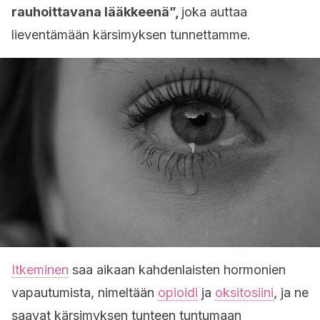
rauhoittavana lääkkeenä”,
joka auttaa
lieventämään kärsimyksen tunnettamme.
Itkeminen
saa aikaan kahdenlaisten hormonien
vapautumista, nimeltään
opioidi
ja
oksitosiini
, ja ne
saavat kärsimyksen tunteen tuntumaan