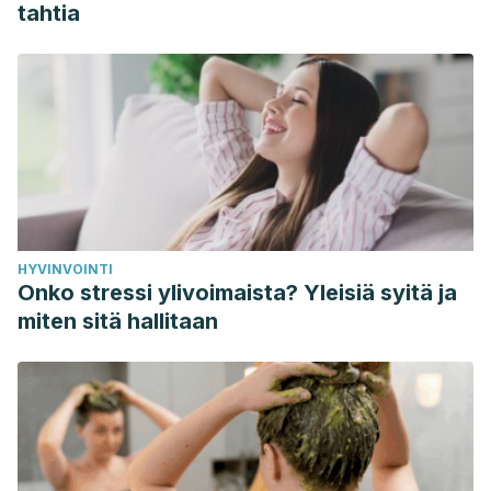
distancing-esp.html
tahtia
Orientaciones para el público. (n.d.). Retrieved April 1,
2020, from
https://www.who.int/es/emergencies/diseases/novel-
coronavirus-2019/advice-for-public
What is social distancing and how can it slow the spread of
COVID-19? | Hub. (n.d.). Retrieved April 1, 2020, from
https://hub.jhu.edu/2020/03/13/what-is-social-distancing/
HYVINVOINTI
Onko stressi ylivoimaista? Yleisiä syitä ja
miten sitä hallitaan