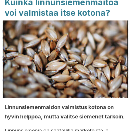
Kuinka linnunsiemenmaitoa
voi valmistaa itse kotona?
Linnunsiemenmaidon valmistus kotona on
hyvin helppoa, mutta valitse siemenet tarkoin
.
Linnunsiemeniä on saatavilla marketeista ja