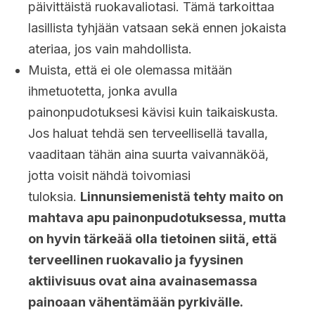
päivittäistä ruokavaliotasi. Tämä tarkoittaa
lasillista tyhjään vatsaan sekä ennen jokaista
ateriaa, jos vain mahdollista.
Muista, että ei ole olemassa mitään
ihmetuotetta, jonka avulla
painonpudotuksesi kävisi kuin taikaiskusta.
Jos haluat tehdä sen terveellisellä tavalla,
vaaditaan tähän aina suurta vaivannäköä,
jotta voisit nähdä toivomiasi
tuloksia.
Linnunsiemenistä tehty maito on
mahtava apu painonpudotuksessa, mutta
on hyvin tärkeää olla tietoinen siitä, että
terveellinen ruokavalio ja fyysinen
aktiivisuus ovat aina avainasemassa
painoaan vähentämään pyrkivälle.