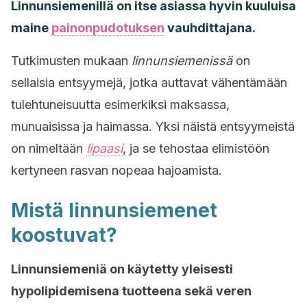
Linnunsiemenillä on itse asiassa hyvin kuuluisa
maine
painonpudotuksen
vauhdittajana.
Tutkimusten mukaan
linnunsiemenissä
on
sellaisia entsyymejä, jotka auttavat vähentämään
tulehtuneisuutta esimerkiksi maksassa,
munuaisissa ja haimassa. Yksi näistä entsyymeistä
on nimeltään
lipaasi
, ja se tehostaa elimistöön
kertyneen rasvan nopeaa hajoamista.
Mistä linnunsiemenet
koostuvat?
Linnunsiemeniä on käytetty yleisesti
hypolipidemisena tuotteena sekä veren