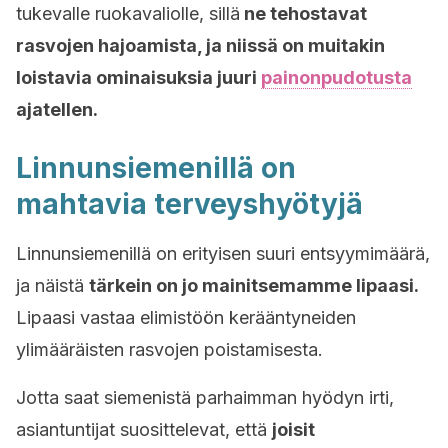
tukevalle ruokavaliolle, sillä
ne tehostavat
rasvojen hajoamista, ja niissä on muitakin
loistavia ominaisuksia juuri
painonpudotusta
ajatellen.
Linnunsiemenillä on
mahtavia terveyshyötyjä
Linnunsiemenillä on erityisen suuri entsyymimäärä,
ja näistä
tärkein on jo mainitsemamme lipaasi.
Lipaasi vastaa elimistöön kerääntyneiden
ylimääräisten rasvojen poistamisesta.
Jotta saat siemenistä parhaimman hyödyn irti,
asiantuntijat suosittelevat, että
joisit