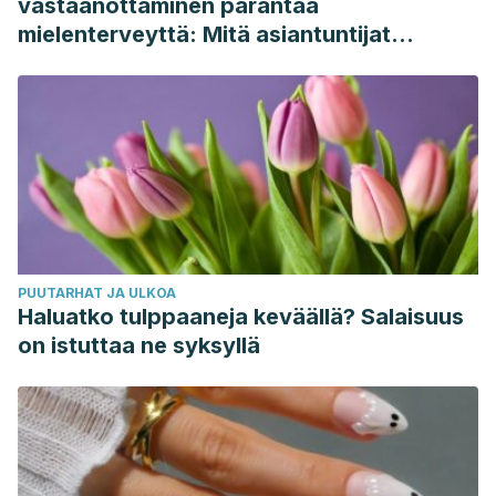
vastaanottaminen parantaa
mielenterveyttä: Mitä asiantuntijat
sanovat
PUUTARHAT JA ULKOA
Haluatko tulppaaneja keväällä? Salaisuus
on istuttaa ne syksyllä