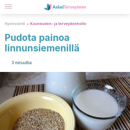
Hyvinvointi
Kauneuden- ja terveydenhoito
Pudota painoa
linnunsiemenillä
3 minuuttia