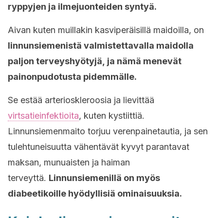
ryppyjen ja ilmejuonteiden syntyä.
Aivan kuten muillakin kasviperäisillä maidoilla, on
linnunsiemenistä valmistettavalla maidolla
paljon terveyshyötyjä, ja nämä menevät
painonpudotusta pidemmälle.
Se estää
arterioskleroosia ja
lievittää
virtsatieinfektioita
,
kuten
kystiittiä.
Linnunsiemenmaito
torjuu
verenpainetautia, ja s
en
tulehtuneisuutta
vähentävät
kyvyt
parantavat
maksan, munuaisten ja haiman
terveyttä.
Linnunsiemenillä on myös
diabeetikoille hyödyllisiä ominaisuuksia.