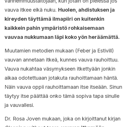
vanhemmuustaitojaan, kun jotain on pielessä jos
vauva itkee eikä nuku.
Huolen, ahdistuksen ja
kireyden täyttämä ilmapiiri on kuitenkin
kaikkein pahin ympäristö rohkaisemaan
vauvaa nukkumaan läpi koko yön heräämättä.
Muutamien metodien mukaan (Feber ja Estivill)
vauvan annetaan itkeä, kunnes vauva rauhoittuu.
Vauva nukahtaa väsymykseen itkettyään jonkin
aikaa odotettuaan jotakuta rauhoittamaan häntä.
Näin vauva oppii rauhoittamaan itse itseään. Sinun
täytyy itse päättää onko tämä sopiva tapa sinulle
ja vauvallesi.
Dr. Rosa Joven mukaan, joka on kirjoittanut kirjan