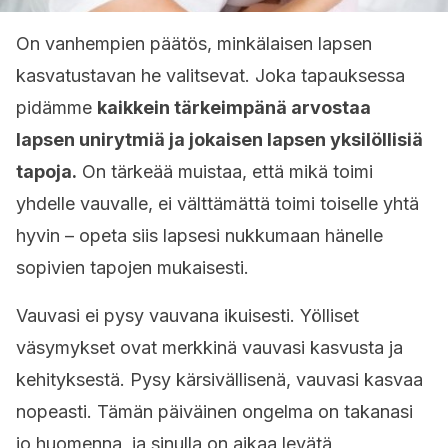
On vanhempien päätös, minkälaisen lapsen
kasvatustavan he valitsevat. Joka tapauksessa
pidämme
kaikkein tärkeimpänä arvostaa
lapsen unirytmiä ja jokaisen lapsen yksilöllisiä
tapoja.
On tärkeää muistaa, että mikä toimi
yhdelle vauvalle, ei välttämättä toimi toiselle yhtä
hyvin – opeta siis lapsesi nukkumaan hänelle
sopivien tapojen mukaisesti.
Vauvasi ei pysy vauvana ikuisesti. Yölliset
väsymykset ovat merkkinä vauvasi kasvusta ja
kehityksestä. Pysy kärsivällisenä, vauvasi kasvaa
nopeasti. Tämän päiväinen ongelma on takanasi
jo huomenna ,ja sinulla on aikaa levätä