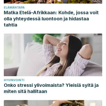
76322011000400011&script=sci_arttext&tlng=en
ELÄMÄNTAPA
Jové, R.
(2006).
Dormir sin lágrimas: dejarle llorar no es la
Matka Etelä-Afrikkaan: Kohde, jossa voit
solución
. La esfera de los libros.
olla yhteydessä luontoon ja hidastaa
https://books.google.es/books?
tahtia
hl=es&lr=&id=GqjHAgAAQBAJ&oi=fnd&pg=PA163&dq=dormir
González, C.
(2012).
Bésame mucho: cómo criar a tus hijos
con amor
. Temas de hoy.
HYVINVOINTI
Onko stressi ylivoimaista? Yleisiä syitä ja
miten sitä hallitaan