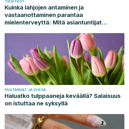
TIESITKÖ?
Kuinka lahjojen antaminen ja
vastaanottaminen parantaa
mielenterveyttä: Mitä asiantuntijat
sanovat
PUUTARHAT JA ULKOA
Haluatko tulppaaneja keväällä? Salaisuus
on istuttaa ne syksyllä