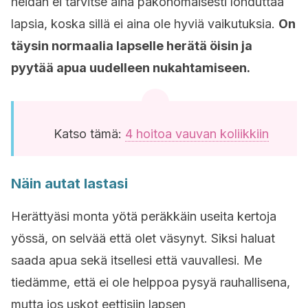
heidän ei tarvitse aina pakonomaisesti lohduttaa
lapsia, koska sillä ei aina ole hyviä vaikutuksia.
On
täysin normaalia lapselle herätä öisin ja
pyytää apua uudelleen nukahtamiseen.
Katso tämä:
4 hoitoa vauvan koliikkiin
Näin autat lastasi
Herättyäsi monta yötä peräkkäin useita kertoja
yössä, on selvää että olet väsynyt. Siksi haluat
saada apua sekä itsellesi että vauvallesi. Me
tiedämme, että ei ole helppoa pysyä rauhallisena,
mutta jos uskot eettisiin lapsen