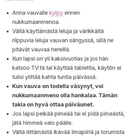
Anna vauvalle
kylpy
ennen
nukkumaanmenoa.
Vältä käyttämästä leluja ja värikkäitä
riippuvia leluja vauvan sängyssä, sillä ne
pitävät vauvaa hereillä.
Kun lapsi on yli kaksivuotias ja jos hän
katsoo TV:tä tai käyttää tablettia, käytön ei
tulisi ylittää kahta tuntia päivässä.
Kun vauva
on todella väsynyt, voi
nukkumaanmeno olla hankalaa. Tämän
takia on hyvä ottaa päiväunet.
Jos lapsi pelkää pimeää tai ei pidä pimeästä,
jätä himmeä valo päälle.
Vältä liittämästä ikävää ilmapiiriä ja torumista