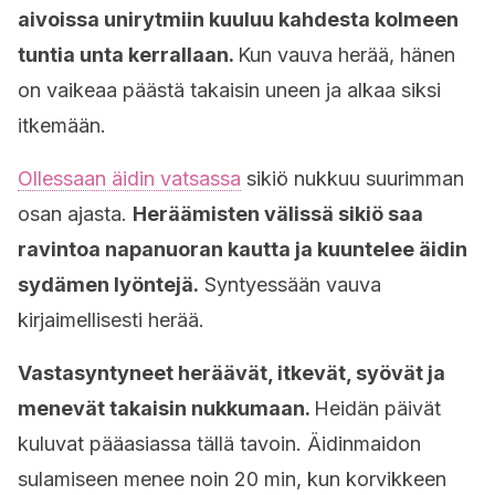
aivoissa unirytmiin kuuluu kahdesta kolmeen
tuntia unta kerrallaan.
Kun vauva herää, hänen
on vaikeaa päästä takaisin uneen ja alkaa siksi
itkemään.
Ollessaan äidin vatsassa
sikiö nukkuu suurimman
osan ajasta.
Heräämisten välissä sikiö saa
ravintoa napanuoran kautta ja kuuntelee äidin
sydämen lyöntejä.
Syntyessään vauva
kirjaimellisesti herää.
Vastasyntyneet heräävät, itkevät, syövät ja
menevät takaisin nukkumaan.
Heidän päivät
kuluvat pääasiassa tällä tavoin. Äidinmaidon
sulamiseen menee noin 20 min, kun korvikkeen