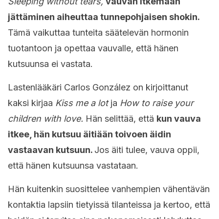
Sleeping without tears,
vauvan itkemään
jättäminen aiheuttaa tunnepohjaisen shokin.
Tämä vaikuttaa tunteita säätelevän hormonin
tuotantoon ja opettaa vauvalle, että hänen
kutsuunsa ei vastata.
Lastenlääkäri Carlos González on kirjoittanut
kaksi kirjaa
Kiss me a lot
ja
How to raise your
children with love.
Hän selittää, että
kun vauva
itkee, hän kutsuu äitiään toivoen äidin
vastaavan kutsuun.
Jos äiti tulee, vauva oppii,
että hänen kutsuunsa vastataan.
Hän kuitenkin suosittelee vanhempien vähentävän
kontaktia lapsiin tietyissä tilanteissa ja kertoo, että