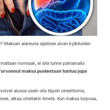
? Maksan alareuna sijaitsee aivan kylkiluiden
naltaan normaali, ei sitä tunne painamalla
Turvonnut maksa puolestaan tuntuu jopa
voivat alussa usein olla täysin oireettomia,
enee, alkaa oireitakin ilmetä. Kun maksa turpoaa,