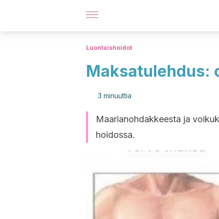
Luontaishoidot
Maksatulehdus: oi
3 minuuttia
Maarianohdakkeesta ja voikuka
hoidossa.