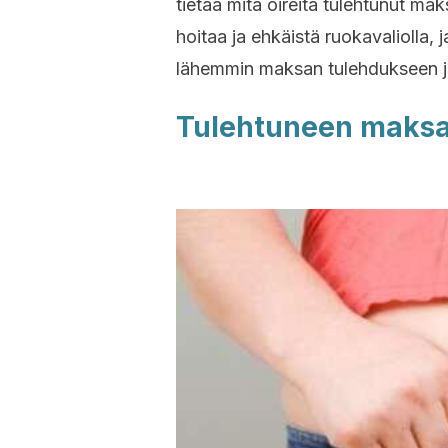
tietää mitä oireita tulehtunut mak
hoitaa ja ehkäistä ruokavaliolla, 
lähemmin maksan tulehdukseen j
Tulehtuneen maksa