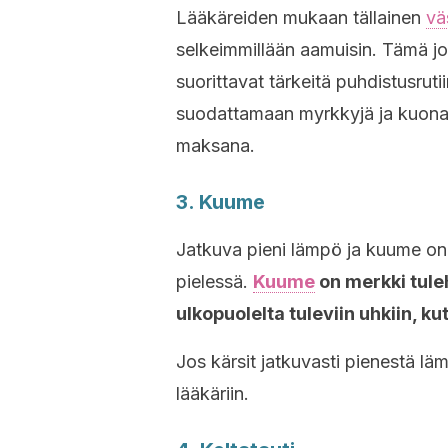
Lääkäreiden mukaan tällainen
vä
selkeimmillään aamuisin. Tämä joh
suorittavat tärkeitä puhdistusrut
suodattamaan myrkkyjä ja kuona-
maksana.
3. Kuume
Jatkuva pieni lämpö ja kuume on s
pielessä.
Kuume
on merkki tule
ulkopuolelta tuleviin uhkiin, ku
Jos kärsit jatkuvasti pienestä lä
lääkäriin.