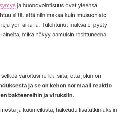
symys
ja huonovointisuus ovat yleensä
tuu siitä, että niin maksa kuin imusuonisto
iineja yön aikana. Tulehtunut maksa ei pysty
aineita, mikä näkyy aamuisin rasittuneena
elkeä varoitusmerkki siitä, että jokin on
hduksesta ja se on kehon normaali reaktio
ten bakteereihin ja viruksiin.
mmöstä ja kuumeilusta, hakeudu lisätutkimuksiin