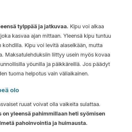
eensä tylppää ja jatkuvaa.
Kipu voi alkaa
oka kasvaa ajan mittaan. Yleensä kipu tuntuu
n kohdilla. Kipu voi levitä alaselkään, mutta
la. Maksatulehduksiin liittyy usein myös kovaa
nollisilla yöunilla ja päikkäreillä. Jos päädyt
den tuoma helpotus vain väliaikainen.
peä olo
vaiset ruuat voivat olla vaikeita sulattaa.
s on yleensä pahimmillaan heti syömisen
 ilmetä pahoinvointia ja huimausta.