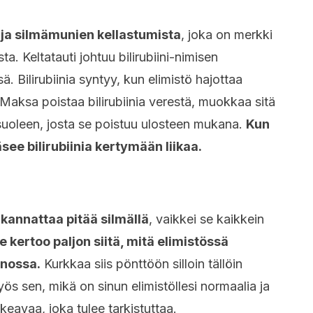
n ja silmämunien kellastumista
, joka on merkki
. Keltatauti johtuu bilirubiini-nimisen
ä. Bilirubiinia syntyy, kun elimistö hajottaa
Maksa poistaa bilirubiinia verestä, muokkaa sitä
suoleen, josta se poistuu ulosteen mukana.
Kun
see bilirubiinia kertymään liikaa.
kannattaa pitää silmällä
, vaikkei se kaikkein
e kertoo paljon siitä, mitä elimistössä
inossa.
Kurkkaa siis pönttöön silloin tällöin
yös sen, mikä on sinun elimistöllesi normaalia ja
keavaa, joka tulee tarkistuttaa.