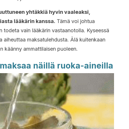
uttuneen yhtäkkiä hyvin vaaleaksi,
iasta lääkärin kanssa.
Tämä voi johtua
n todeta vain lääkärin vastaanotolla. Kyseessä
joka aiheuttaa maksatulehdusta. Älä kuitenkaan
an käänny ammattilaisen puoleen.
maksaa näillä ruoka-aineilla