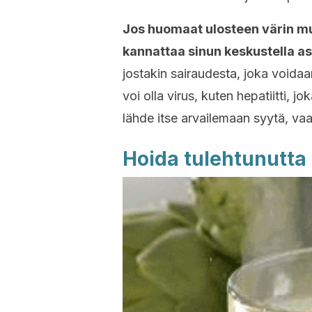
Jos huomaat ulosteen värin mu
kannattaa sinun keskustella as
jostakin sairaudesta, joka voidaa
voi olla virus, kuten hepatiitti, 
lähde itse arvailemaan syytä, va
Hoida tulehtunutta 