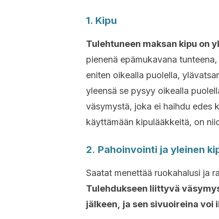
1. Kipu
Tulehtuneen maksan kipu on yl
pienenä epämukavana tunteena, j
eniten oikealla puolella, ylävatsa
yleensä se pysyy oikealla puolel
väsymystä, joka ei haihdu edes kun
käyttämään kipulääkkeitä, on nii
2. Pahoinvointi ja yleinen ki
Saatat menettää ruokahalusi ja ras
Tulehdukseen liittyvä väsymy
jälkeen,
ja sen sivuoireina voi