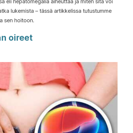
sa eli hepatomegalia aiheuttaa ja miten sitä voi
jatka lukemista – tässä artikkelissa tutustumme
a sen hoitoon.
n oireet