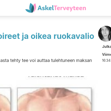
reet ja oikea ruokavalio
Julk
Viime
sta tehty tee voi auttaa tulehtuneen maksan
16:34