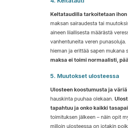
4. Keltatauti
Keltataudilla tarkoitetaan iho
maksan sairaudesta tai muutoksista
aineen liiallisesta määrästä veress
vanhentuneita veren punasoluja. 
hieman ja erittää sapen mukana 
maksa ei toimi normaalisti, pää
5. Muutokset ulosteessa
Ulosteen koostumusta ja väriä 
hauskinta puuhaa olekaan.
Ulost
tapahtuu ja onko kaikki tasapa
toimituksen jälkeen – näin opit m
milloin ulosteessa on jotakin poik