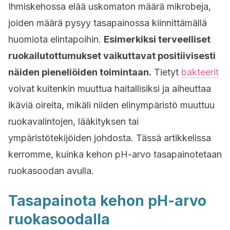
Ihmiskehossa elää uskomaton määrä mikrobeja,
joiden määrä pysyy tasapainossa kiinnittämällä
huomiota elintapoihin.
Esimerkiksi terveelliset
ruokailutottumukset vaikuttavat positiivisesti
näiden pieneliöiden toimintaan.
Tietyt
bakteerit
voivat kuitenkin muuttua haitallisiksi ja aiheuttaa
ikäviä oireita, mikäli niiden elinympäristö muuttuu
ruokavalintojen, lääkityksen tai
ympäristötekijöiden johdosta. Tässä artikkelissa
kerromme, kuinka kehon pH-arvo tasapainotetaan
ruokasoodan avulla.
Tasapainota kehon pH-arvo
ruokasoodalla