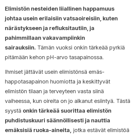
Elimistön nesteiden liiallinen happamuus
johtaa usein erilaisiin vatsaoireisiin, kuten
närästykseen ja refluksitautiin, ja
pahimmillaan vakavampiinkin
sairauksiin.
Tämän vuoksi onkin tärkeää pyrkiä
pitämään kehon pH-arvo tasapainossa.
Ihmiset jättävät usein elimistönsä emäs-
happotasapainon huomiotta ja keskittyvät
elimistön tilaan ja terveyteen vasta siinä
vaiheessa, kun oireita on jo alkanut esiintyä. Tästä
syystä
onkin tärkeää suorittaa elimistön
puhdistuskuuri säännöllisesti ja nauttia
emäksisiä ruoka-aineita,
jotka estävät elimistöä