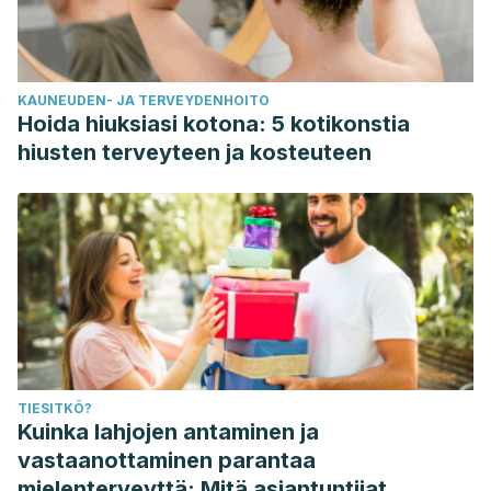
KAUNEUDEN- JA TERVEYDENHOITO
Hoida hiuksiasi kotona: 5 kotikonstia
hiusten terveyteen ja kosteuteen
TIESITKÖ?
Kuinka lahjojen antaminen ja
vastaanottaminen parantaa
mielenterveyttä: Mitä asiantuntijat