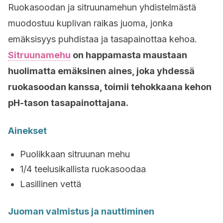
Ruokasoodan ja sitruunamehun yhdistelmästä
muodostuu kuplivan raikas juoma, jonka
emäksisyys puhdistaa ja tasapainottaa kehoa.
Sitruunamehu
on happamasta maustaan
huolimatta emäksinen aines, joka yhdessä
ruokasoodan kanssa, toimii tehokkaana kehon
pH-tason tasapainottajana.
Ainekset
Puolikkaan sitruunan mehu
1/4 teelusikallista ruokasoodaa
Lasillinen vettä
Juoman valmistus ja nauttiminen