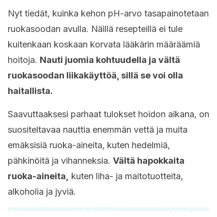
Nyt tiedät, kuinka kehon pH-arvo tasapainotetaan
ruokasoodan avulla. Näillä resepteillä ei tule
kuitenkaan koskaan korvata lääkärin määräämiä
hoitoja.
Nauti juomia kohtuudella ja vältä
ruokasoodan liikakäyttöä, sillä se voi olla
haitallista.
Saavuttaaksesi parhaat tulokset hoidon aikana, on
suositeltavaa nauttia enemmän vettä ja muita
emäksisiä ruoka-aineita, kuten hedelmiä,
pähkinöitä ja vihanneksia.
Vältä hapokkaita
ruoka-aineita,
kuten liha- ja maitotuotteita,
alkoholia ja jyviä.