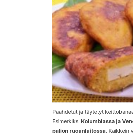
Paahdetut ja täytetyt keittobana
Esimerkiksi
Kolumbiassa ja Ven
paljon ruoanlaitossa.
Kaikkein y