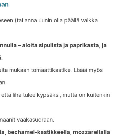
aan
seen (tai anna uunin olla päällä vaikka
.
nulla – aloita sipulista ja paprikasta, ja
ä.
a laita mukaan tomaattikastike. Lisää myös
an.
 että liha tulee kypsäksi, mutta on kuitenkin
anaanit vaakasuoraan.
la, bechamel-kastikkeella, mozzarellalla