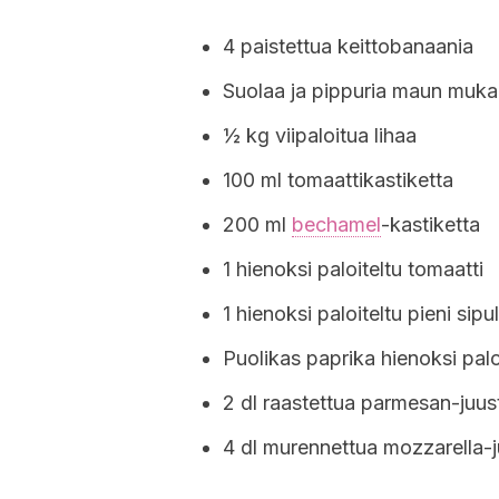
4 paistettua keittobanaania
Suolaa ja pippuria maun muk
½ kg viipaloitua lihaa
100 ml tomaattikastiketta
200 ml
bechamel
-kastiketta
1 hienoksi paloiteltu tomaatti
1 hienoksi paloiteltu pieni sipul
Puolikas paprika hienoksi palo
2 dl raastettua parmesan-juus
4 dl murennettua mozzarella-