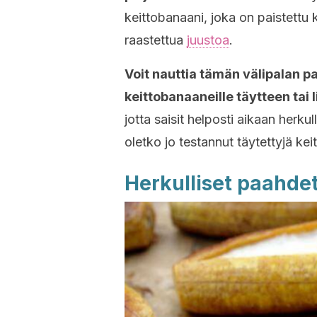
keittobanaani, joka on paistettu 
raastettua
juustoa
.
Voit nauttia tämän välipalan pa
keittobanaaneille täytteen tai 
jotta saisit helposti aikaan herku
oletko jo testannut täytettyjä kei
Herkulliset paahdet