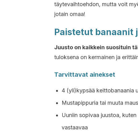
täytevaihtoehdon, mutta voit myös
jotain omaa!
Paistetut banaanit 
Juusto on kaikkein suosituin t
tuloksena on kermainen ja erittäin
Tarvittavat ainekset
4 (yli)kypsää keittobanaania 
Mustapippuria tai muuta mau
Uuniin sopivaa juustoa, kuten
vastaavaa