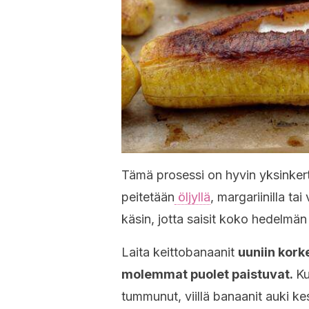
Tämä prosessi on hyvin yksinkert
peitetään
öljyllä
, margariinilla t
käsin, jotta saisit koko hedelmän 
Laita keittobanaanit
uuniin kork
molemmat puolet paistuvat.
Ku
tummunut, viillä banaanit auki 