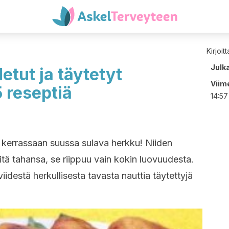
Kirjoit
Julk
etut ja täytetyt
Viime
5 reseptiä
14:57
 kerrassaan suussa sulava herkku! Niiden
itä tahansa, se riippuu vain kokin luovuudesta.
idestä herkullisesta tavasta nauttia täytettyjä