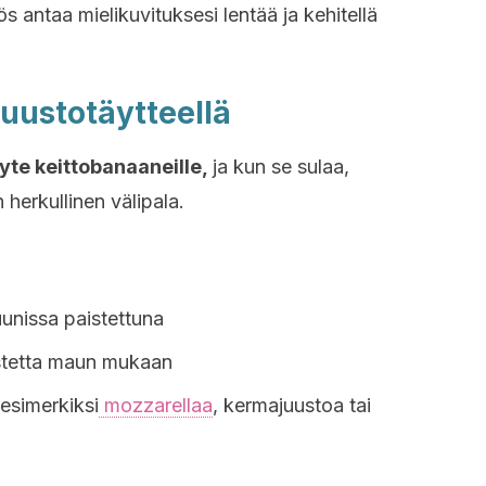
 antaa mielikuvituksesi lentää ja kehitellä
juustotäytteellä
äyte keittobanaaneille,
ja kun se sulaa,
 herkullinen välipala.
uunissa paistettuna
stetta maun mukaan
 esimerkiksi
mozzarellaa
, kermajuustoa tai