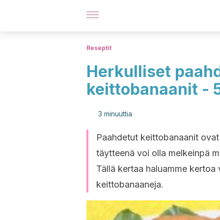
Reseptit
Herkulliset paahd
keittobanaanit - 
3 minuuttia
Paahdetut keittobanaanit ovat
täytteenä voi olla melkeinpä m
Tällä kertaa haluamme kertoa vi
keittobanaaneja.