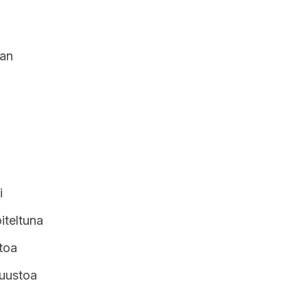
aan
i
iteltuna
toa
juustoa