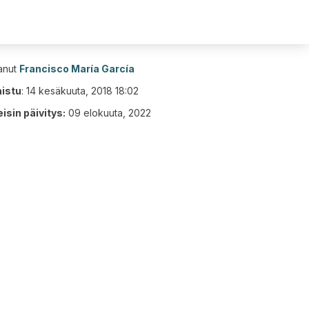
tanut
Francisco María García
aistu
:
14 kesäkuuta, 2018 18:02
isin päivitys:
09 elokuuta, 2022