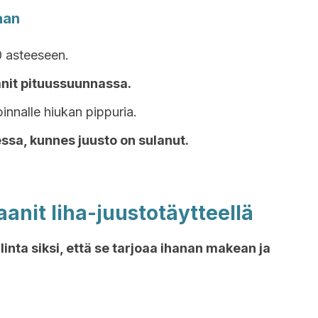
aan
 asteeseen.
anit pituussuunnassa.
pinnalle hiukan pippuria.
ssa, kunnes juusto on sulanut.
aanit liha-juustotäytteellä
inta siksi, että se tarjoaa ihanan makean ja