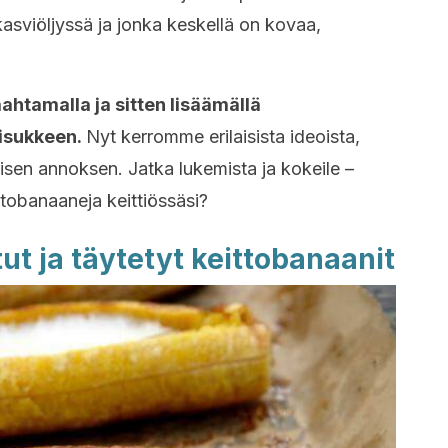
kasviöljyssä ja jonka keskellä on kovaa,
ahtamalla ja sitten lisäämällä
lisukkeen.
Nyt kerromme erilaisista ideoista,
llisen annoksen. Jatka lukemista ja kokeile –
ttobanaaneja keittiössäsi?
ut ja täytetyt keittobanaanit