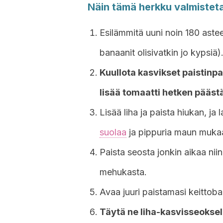
Näin tämä herkku valmistet
Esilämmitä uuni noin 180 astee
banaanit olisivatkin jo kypsiä)
Kuullota kasvikset paistinpan
lisää tomaatti hetken pääst
Lisää liha ja paista hiukan, j
suolaa
ja pippuria maun muka
Paista seosta jonkin aikaa niin
mehukasta.
Avaa juuri paistamasi keittob
Täytä ne liha-kasvisseoksel