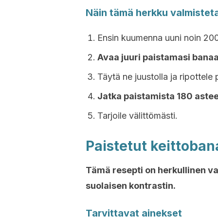
Näin tämä herkku valmistet
Ensin kuumenna uuni noin 200
Avaa juuri paistamasi bana
Täytä ne juustolla ja ripottele 
Jatka paistamista 180 astee
Tarjoile välittömästi.
Paistetut keittoban
Tämä resepti on herkullinen val
suolaisen kontrastin.
Tarvittavat ainekset