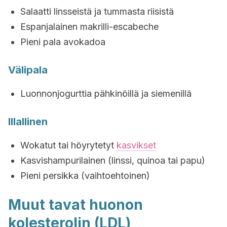
Salaatti linsseistä ja tummasta riisistä
Espanjalainen makrilli-escabeche
Pieni pala avokadoa
Välipala
Luonnonjogurttia pähkinöillä ja siemenillä
Illallinen
Wokatut tai höyrytetyt
kasvikset
Kasvishampurilainen (linssi, quinoa tai papu)
Pieni persikka (vaihtoehtoinen)
Muut tavat huonon
kolesterolin (LDL)