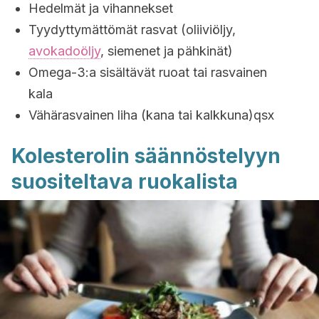
Hedelmät ja vihannekset
Tyydyttymättömät rasvat (oliiviöljy,
avokadoöljy
, siemenet ja pähkinät)
Omega-3:a sisältävät ruoat tai rasvainen
kala
Vähärasvainen liha (kana tai kalkkuna)qsx
Kolesterolin säännöstelyyn
suositeltava ruokalista