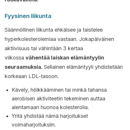
Fyysinen liikunta
Säännöllinen liikunta ehkäisee ja taistelee
hyperkolesterolemiaa vastaan. Jokapäiväinen
aktiivisuus tai vähintään 3 kertaa
viikossa
vähentää laiskan elämäntyylin
seuraamuksia.
Sellainen elämäntyyli yhdistetään
korkeaan LDL-tasoon.
Kävely, hölkkääminen tai minkä tahansa
aerobisen aktiviteetin tekeminen auttaa
alentamaan huonoa kolesterolia.
Yritä yhdistää nämä harjoitukset
voimaharjoituksiin.