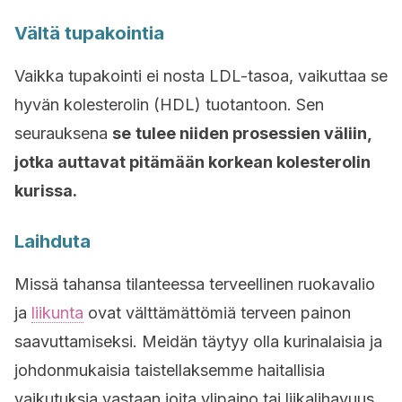
Vältä tupakointia
Vaikka tupakointi ei nosta LDL-tasoa, vaikuttaa se
hyvän kolesterolin (HDL) tuotantoon. Sen
seurauksena
se
tulee niiden prosessien väliin,
jotka auttavat pitämään korkean kolesterolin
kurissa.
Laihduta
Missä tahansa tilanteessa terveellinen ruokavalio
ja
liikunta
ovat välttämättömiä terveen painon
saavuttamiseksi. Meidän täytyy olla kurinalaisia ja
johdonmukaisia taistellaksemme haitallisia
vaikutuksia vastaan joita ylipaino tai liikalihavuus