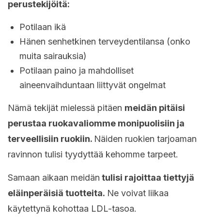
perustekijöitä:
Potilaan ikä
Hänen senhetkinen terveydentilansa (onko
muita sairauksia)
Potilaan paino ja mahdolliset
aineenvaihduntaan liittyvät ongelmat
Nämä tekijät mielessä pitäen
meidän pitäisi
perustaa ruokavaliomme monipuolisiin ja
terveellisiin ruokiin.
Näiden ruokien tarjoaman
ravinnon tulisi tyydyttää kehomme tarpeet.
Samaan aikaan meidän
tulisi rajoittaa tiettyjä
eläinperäisiä tuotteita.
Ne voivat liikaa
käytettynä kohottaa LDL-tasoa.