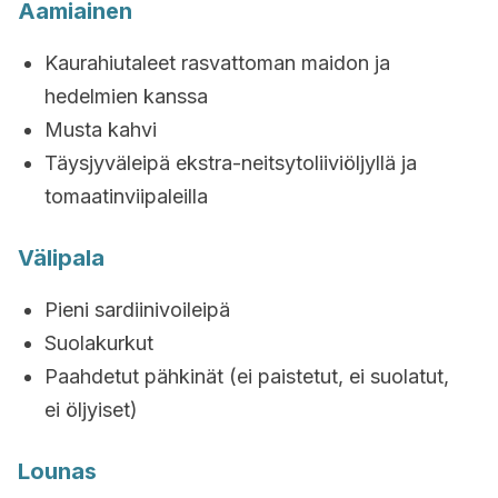
Aamiainen
Kaurahiutaleet rasvattoman maidon ja
hedelmien kanssa
Musta kahvi
Täysjyväleipä ekstra-neitsytoliiviöljyllä ja
tomaatinviipaleilla
Välipala
Pieni sardiinivoileipä
Suolakurkut
Paahdetut pähkinät (ei paistetut, ei suolatut,
ei öljyiset)
Lounas