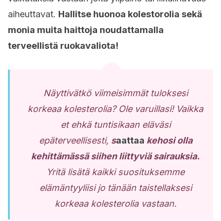
aiheuttavat.
Hallitse huonoa kolestorolia sekä
monia muita haittoja noudattamalla
terveellistä ruokavaliota!
Näyttivätkö viimeisimmät tuloksesi
korkeaa kolesterolia? Ole varuillasi! Vaikka
et ehkä tuntisikaan eläväsi
epäterveellisesti,
s
aattaa
kehosi olla
kehittämässä siihen liittyviä sairauksia.
Yritä lisätä kaikki suosituksemme
elämäntyyliisi jo tänään taistellaksesi
korkeaa kolesterolia vastaan.