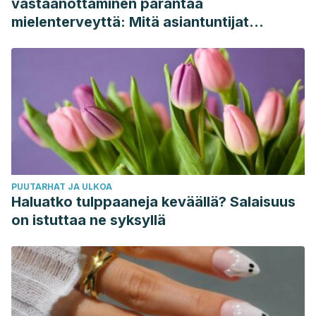
vastaanottaminen parantaa
mielenterveyttä: Mitä asiantuntijat
sanovat
PUUTARHAT JA ULKOA
Haluatko tulppaaneja keväällä? Salaisuus
on istuttaa ne syksyllä