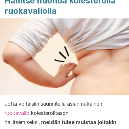
Hallitse huonoa kolesterolia
ruokavaliolla
Jotta voitaisiin suunnitella asianmukainen
ruokavalio
kolesterolitason
hallitsemiseksi,
meidän tulee muistaa joitakin