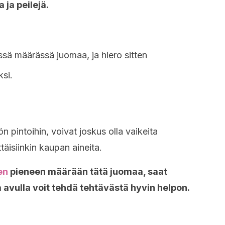
 ja peilejä.
sä määrässä juomaa, ja hiero sitten
ksi.
ön pintoihin, voivat joskus olla vaikeita
täisiinkin kaupan aineita.
en
pieneen määrään tätä juomaa, saat
 avulla voit tehdä tehtävästä hyvin helpon.