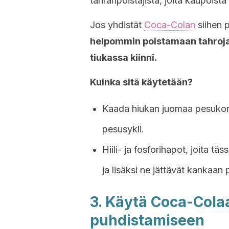
tahranpoistajista, joita kaupoista
Jos yhdistät
Coca-Colan
siihen p
helpommin poistamaan tahroja, 
tiukassa kiinni.
Kuinka sitä käytetään?
Kaada hiukan juomaa pesukonees
pesusykli.
Hiili- ja fosforihapot, joita t
ja lisäksi ne jättävät kankaa
3. Käytä Coca-Cola
puhdistamiseen