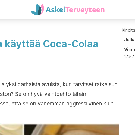
Kirjoit
Julk
aa käyttää Coca-Colaa
Viime
17:57
la yksi parhaista avuista, kun tarvitset ratkaisun
oiston? Se on hyvä vaihtoehto tähän
essä, että se on vähemmän aggressiivinen kuin