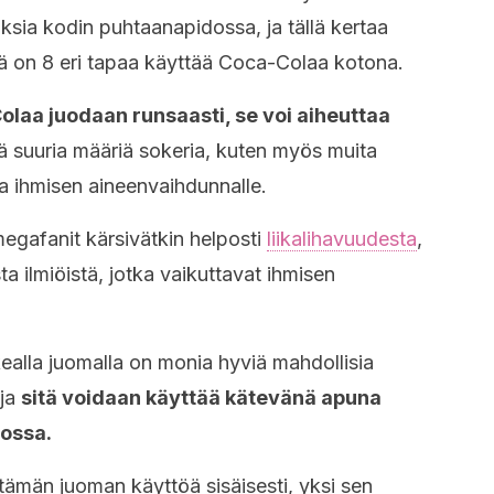
ksia kodin puhtaanapidossa, ja tällä kertaa
ä on 8 eri tapaa käyttää Coca-Colaa kotona.
Colaa juodaan runsaasti, se voi aiheuttaa
tää suuria määriä sokeria, kuten myös muita
sia ihmisen aineenvaihdunnalle.
gafanit kärsivätkin helposti
liikalihavuudesta
,
sta ilmiöistä, jotka vaikuttavat ihmisen
ealla juomalla on monia hyviä mahdollisia
 ja
sitä voidaan käyttää kätevänä apuna
dossa.
tämän juoman käyttöä sisäisesti, yksi sen