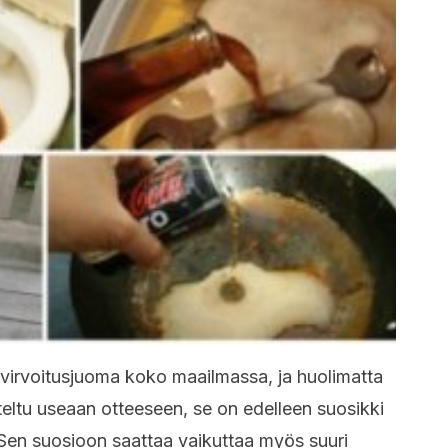
 virvoitusjuoma koko maailmassa, ja huolimatta
iteltu useaan otteeseen, se on edelleen suosikki
. Sen suosioon saattaa vaikuttaa myös suuri