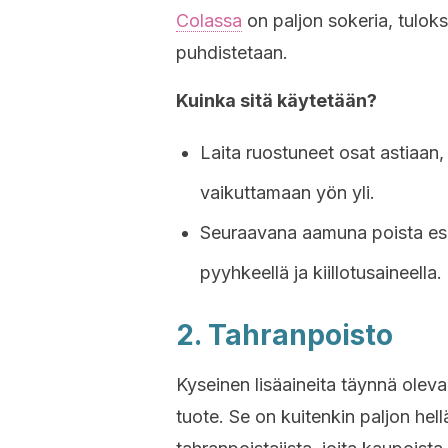
Colassa
on paljon sokeria, tulokse
puhdistetaan.
Kuinka sitä käytetään?
Laita ruostuneet osat astiaan, j
vaikuttamaan yön yli.
Seuraavana aamuna poista esin
pyyhkeellä ja kiillotusaineella.
2. Tahranpoisto
Kyseinen lisäaineita täynnä olev
tuote. Se on kuitenkin paljon hel