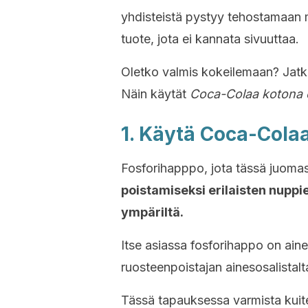
yhdisteistä pystyy tehostamaan m
tuote, jota ei kannata sivuuttaa.
Oletko valmis kokeilemaan? Jatka
Näin käytät
Coca-Colaa kotona e
1. Käytä Coca-Cola
Fosforihapppo, jota tässä juomas
poistamiseksi erilaisten nuppie
ympäriltä.
Itse asiassa fosforihappo on aine
ruosteenpoistajan ainesosalistalt
Tässä tapauksessa varmista kuit