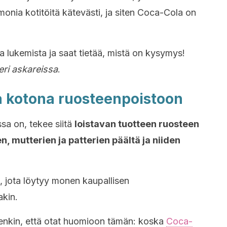
onia kotitöitä kätevästi, ja siten Coca-Cola on
 lukemista ja saat tietää, mistä on kysymys!
ri askareissa
.
a kotona ruosteenpoistoon
sa on, tekee siitä
loistavan tuotteen ruosteen
n, mutterien ja patterien päältä ja niiden
, jota löytyy monen kaupallisen
akin.
enkin, että otat huomioon tämän: koska
Coca-