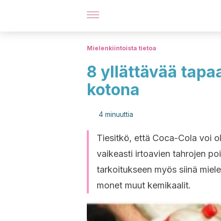
Mielenkiintoista tietoa
8 yllättävää tap
kotona
4 minuuttia
Tiesitkö, että Coca-Cola voi ol
vaikeasti irtoavien tahrojen p
tarkoitukseen myös siinä miel
monet muut kemikaalit.