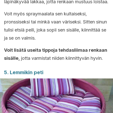
läpinäkyvää lakkaa, jotta renkaan mustuus loistaa.
Voit myös spraymaalata sen kultaiseksi,
pronssiseksi tai minkä vaan väriseksi. Sitten sinun
tulisi etsiä peili, joka sopii sen sisälle, kiinnittää se
ja se on valmis.
Voit lisätä useita tippoja tehdasliimaa renkaan
sisälle,
jotta varmistat niiden kiinnittyvän hyvin.
5. Lemmikin peti