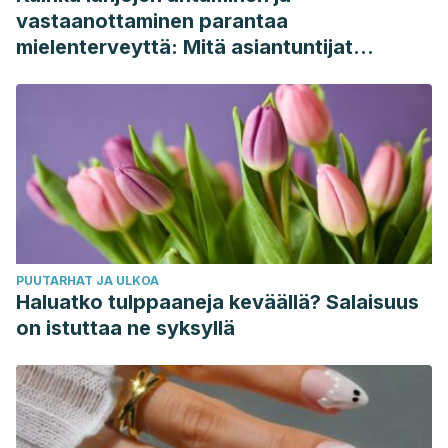
vastaanottaminen parantaa
mielenterveyttä: Mitä asiantuntijat
sanovat
PUUTARHAT JA ULKOA
Haluatko tulppaaneja keväällä? Salaisuus
on istuttaa ne syksyllä