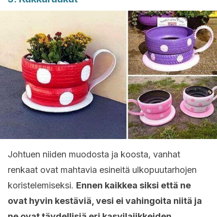
Johtuen niiden muodosta ja koosta, vanhat
renkaat ovat mahtavia esineitä ulkopuutarhojen
koristelemiseksi.
Ennen kaikkea siksi että ne
ovat hyvin kestäviä, vesi ei vahingoita niitä ja
ne ovat täydellisiä eri kasvilajikkeiden