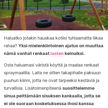
Haluatko jotakin hauskaa kotiisi tuhlaamatta liikaa
rahaa?
Yksi mielenkiintoinen ajatus on muuttaa
nämä vanhat renkaat
lasten
keinuiksi.
Osta haluamasi väristä köyttä ja maalaa renkaat
spraymaalilla. Laita ne sitten takapihalle paksuun
puuhun kiinni, jotta ne ovat tarpeeksi kestäviä ja
turvallisia. Lisätoimenpiteenä
suosittelemme
sinua peittämään sisuksen kankaalla, jotta se
ei ole suoraan kosketuksessa ihosi kanssa