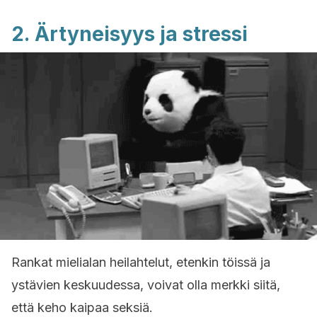
2. Ärtyneisyys ja stressi
Rankat mielialan heilahtelut, etenkin töissä ja
ystävien keskuudessa, voivat olla merkki siitä,
että keho kaipaa seksiä.