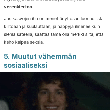
verenkiertoa.
Jos kasvojen iho on menettänyt osan luonnollista
kiiltoaan ja kuulauttaan, ja näppyjä ilmenee kuin
sieniä sateella, saattaa tämä olla merkki siitä, että
keho kaipaa seksiä.
5. Muutut vähemmän
sosiaaliseksi