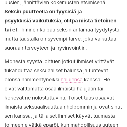
uusien, jännittävien kokemusten etsimisenä.
Seksin puutteella on fyysisiä ja
psyykkisiä vaikutuksia, olitpa niistä tietoinen
tai et.
Ihminen kaipaa seksin antamaa tyydytystä,
mutta taustalla on syvempi tarve, joka vaikuttaa
suoraan terveyteen ja hyvinvointiin.
Monesta syystä johtuen jotkut ihmiset yrittävät
tukahduttaa seksuaaliset halunsa ja tuntevat
olonsa hämmentyneiksi
halujensa
kanssa. He
eivät välttämättä osaa ilmaista halujaan tai
kokevat ne nolostuttavina. Toiset taas osaavat
ilmaista seksuaalisuuttaan helpommin ja ovat sinut
sen kanssa, ja tällaiset ihmiset käyvät tuumasta
toimeen eivätkä epäröi, kun mahdollisuus uuteen