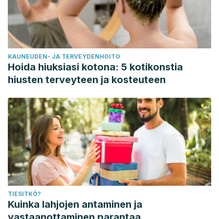
en:
https://journals.sagepub.com/doi/abs/10.1177/0022146516661
Olivier, J., Esquivel, D., Waldinger, M. & Olivier, B (2019).
Serotonin and Sexual Behavior. In M. Tricklebank & E. Daly
KAUNEUDEN- JA TERVEYDENHOITO
(Eds.),
The Serotonin System
(pp. 117-132). Academic Press.
Hoida hiuksiasi kotona: 5 kotikonstia
hiusten terveyteen ja kosteuteen
TIESITKÖ?
Kuinka lahjojen antaminen ja
vastaanottaminen parantaa