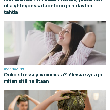
Disponible en:
olla yhteydessä luontoon ja hidastaa
https://journals.sagepub.com/doi/full/10.1177/0333102413476
tahtia
Jannini, E. A., Fisher, W. A., Bitzer, J., et al. (2009).
Controversies in sexual medicine: Is sex just fun? How
sexual activity improves health.
The Journal of Sexual
Medicine
,
6
(10), 2640-2648. Disponible en:
https://www.sciencedirect.com/science/article/abs/pii/S174
Lastella, M., O’Mullan, C., Paterson, J., et al. (2019). Sex and
sleep: perceptions of sex as a sleep promoting behavior in
the general adult population.
Frontiers in public
HYVINVOINTI
health
,
7
(33), 1-6. Disponible en:
Onko stressi ylivoimaista? Yleisiä syitä ja
https://www.ncbi.nlm.nih.gov/pmc/articles/PMC6409294/#
miten sitä hallitaan
Liu, H., Waite, L. J., Shen, S., et al. (2016). Is sex good for
your health? A national study on partnered sexuality and
cardiovascular risk among older men and women.
Journal
of Health and Social Behavior
,
57
(3), 276-296. Disponible