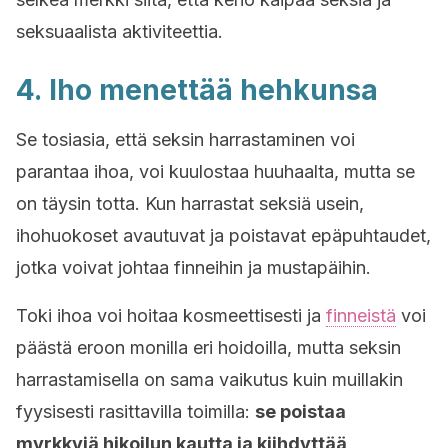
seksuaalista aktiviteettia.
4. Iho menettää hehkunsa
Se tosiasia, että seksin harrastaminen voi
parantaa ihoa, voi kuulostaa huuhaalta, mutta se
on täysin totta. Kun harrastat seksiä usein,
ihohuokoset avautuvat ja poistavat epäpuhtaudet,
jotka voivat johtaa finneihin ja mustapäihin.
Toki ihoa voi hoitaa kosmeettisesti ja
finneistä
voi
päästä eroon monilla eri hoidoilla, mutta seksin
harrastamisella on sama vaikutus kuin muillakin
fyysisesti rasittavilla toimilla:
se poistaa
myrkkyjä hikoilun kautta ja kiihdyttää