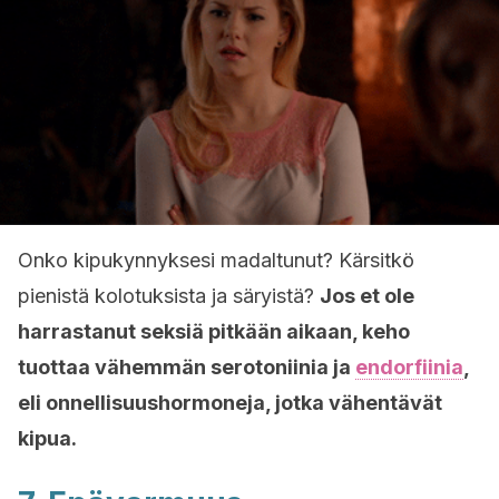
Onko kipukynnyksesi madaltunut? Kärsitkö
pienistä kolotuksista ja säryistä?
Jos et ole
harrastanut seksiä pitkään aikaan, keho
tuottaa vähemmän serotoniinia ja
endorfiinia
,
eli onnellisuushormoneja, jotka vähentävät
kipua.