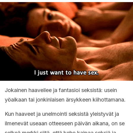
Jokainen haaveilee ja fantasioi seksistä: usein
yöaikaan tai jonkinlaisen ärsykkeen kiihottamana.
Kun haaveet ja unelmointi seksistä yleistyvät ja
ilmenevät useaan otteeseen päivän aikana, on se
selkeä merkki siitä, että keho kaipaa seksiä ja