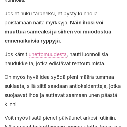
Jos et nuku tarpeeksi, et pysty kunnolla
poistamaan näitä myrkkyjä.
Näin ihosi voi
muuttua sameaksi ja siihen voi muodostua
ennenaikaisia ryppyjä.
Jos kärsit
unettomuudesta
, nauti luonnollisia
haudukkeita, jotka edistävät rentoutumista.
On myös hyvä idea syödä pieni määrä tummaa
suklaata, sillä siitä saadaan antioksidantteja, jotka
suojaavat ihoa ja auttavat saamaan unen päästä
kiinni.
Voit myös lisätä pienet päiväunet arkesi rutiiniin.
Näin pystyt helpottamaan unenpuutetta, jos et ole