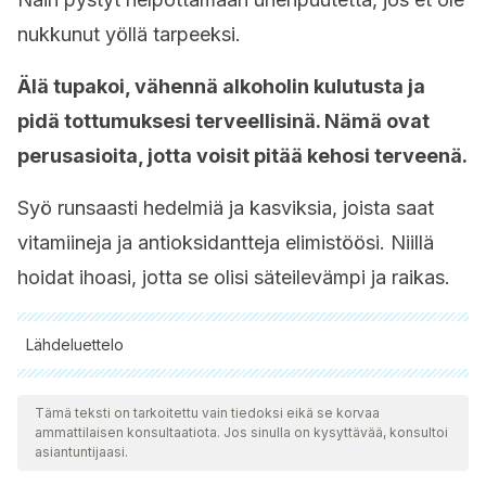
nukkunut yöllä tarpeeksi.
Älä tupakoi, vähennä alkoholin kulutusta ja
pidä tottumuksesi terveellisinä. Nämä ovat
perusasioita, jotta voisit pitää kehosi terveenä.
Syö runsaasti hedelmiä ja kasviksia, joista saat
vitamiineja ja antioksidantteja elimistöösi. Niillä
hoidat ihoasi, jotta se olisi säteilevämpi ja raikas.
Lähdeluettelo
Kaikki lainatut lähteet tarkistettiin perusteellisesti tiimimme
toimesta varmistaaksemme niiden laadun, luotettavuuden,
Tämä teksti on tarkoitettu vain tiedoksi eikä se korvaa
ammattilaisen konsultaatiota. Jos sinulla on kysyttävää, konsultoi
ajantasaisuuden ja pätevyyden. Tämän artikkelin bibliografia
asiantuntijaasi.
katsottiin luotettavaksi ja akateemisesti tai tieteellisesti tarkaksi.