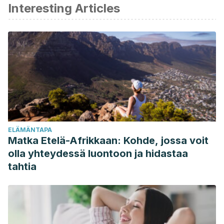
Interesting Articles
Verdier-Sévrain, S., & Bonté, F. (2007). Skin hydration: A
review on its molecular mechanisms. Journal of Cosmetic
Dermatology. https://doi.org/10.1111/j.1473-
2165.2007.00300.x
Rawlings, A. V, & Harding, C. R. (2004). Moisturization and
skin barrier function. Dermatologic Therapy.
Draelos, Z. D. (2010). Cosmetic Dermatology: Products and
Procedures. In Cosmetic Dermatology: Products and
Procedures. https://doi.org/10.1002/9781444317657
ELÄMÄNTAPA
Matka Etelä-Afrikkaan: Kohde, jossa voit
olla yhteydessä luontoon ja hidastaa
tahtia