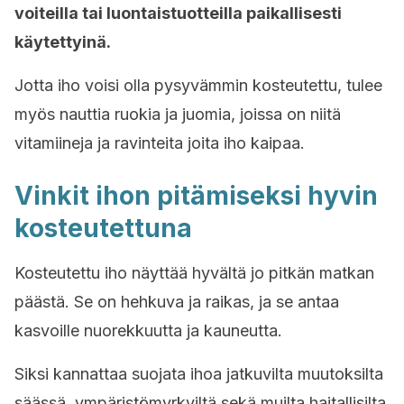
voiteilla tai luontaistuotteilla paikallisesti
käytettyinä.
Jotta iho voisi olla pysyvämmin kosteutettu, tulee
myös nauttia ruokia ja juomia, joissa on niitä
vitamiineja ja ravinteita joita iho kaipaa.
Vinkit ihon pitämiseksi hyvin
kosteutettuna
Kosteutettu iho näyttää hyvältä jo pitkän matkan
päästä. Se on hehkuva ja raikas, ja se antaa
kasvoille nuorekkuutta ja kauneutta.
Siksi kannattaa suojata ihoa jatkuvilta muutoksilta
säässä, ympäristömyrkyiltä sekä muilta haitallisilta