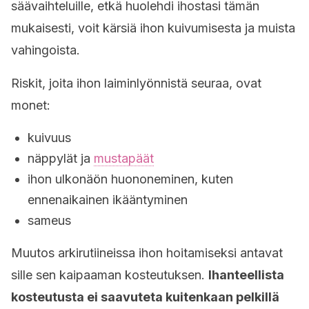
säävaihteluille, etkä huolehdi ihostasi tämän
mukaisesti, voit kärsiä ihon kuivumisesta ja muista
vahingoista.
Riskit, joita ihon laiminlyönnistä seuraa, ovat
monet:
kuivuus
näppylät ja
mustapäät
ihon ulkonäön huononeminen, kuten
ennenaikainen ikääntyminen
sameus
Muutos arkirutiineissa ihon hoitamiseksi antavat
sille sen kaipaaman kosteutuksen.
Ihanteellista
kosteutusta ei saavuteta kuitenkaan pelkillä