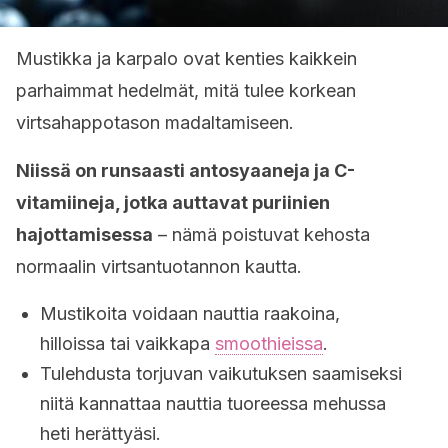
Mustikka ja karpalo ovat kenties kaikkein
parhaimmat hedelmät, mitä tulee korkean
virtsahappotason madaltamiseen.
Niissä on runsaasti antosyaaneja ja C-
vitamiineja, jotka auttavat puriinien
hajottamisessa
– nämä poistuvat kehosta
normaalin virtsantuotannon kautta.
Mustikoita voidaan nauttia raakoina,
hilloissa tai vaikkapa
smoothieissa
.
Tulehdusta torjuvan vaikutuksen saamiseksi
niitä kannattaa nauttia tuoreessa mehussa
heti herättyäsi.