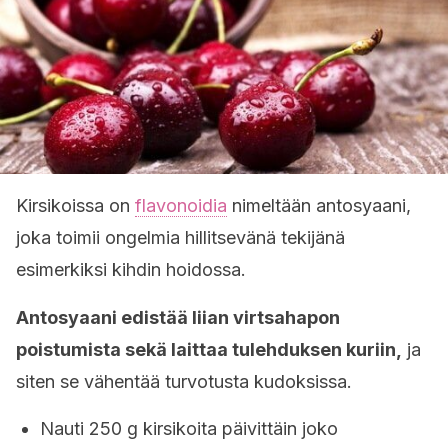
Kirsikoissa on
flavonoidia
nimeltään antosyaani,
joka toimii ongelmia hillitsevänä tekijänä
esimerkiksi kihdin hoidossa.
Antosyaani edistää liian virtsahapon
poistumista sekä laittaa tulehduksen kuriin,
ja
siten se vähentää turvotusta kudoksissa.
Nauti 250 g kirsikoita päivittäin joko