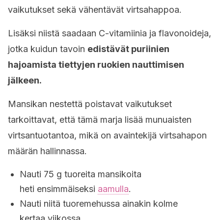
vaikutukset sekä vähentävät virtsahappoa.
Lisäksi niistä saadaan C-vitamiinia ja flavonoideja,
jotka kuidun tavoin
edistävät puriinien
hajoamista tiettyjen ruokien nauttimisen
jälkeen.
Mansikan nestettä poistavat vaikutukset
tarkoittavat, että tämä marja lisää munuaisten
virtsantuotantoa, mikä on avaintekijä virtsahapon
määrän hallinnassa.
Nauti 75 g tuoreita mansikoita
heti ensimmäiseksi
aamulla
.
Nauti niitä tuoremehussa ainakin kolme
kertaa viikossa.