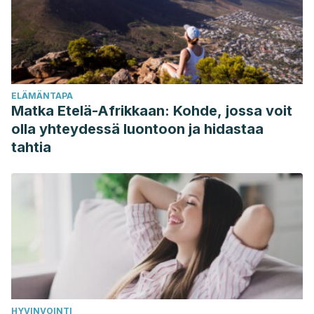
Martínez Álvarez, J. R., et al. “Recomendaciones de
alimentación para la población española.”
Nutrición Clínica
y dietética hospitalaria
30.1 (2010): 4-14.
Molina, P., et al. “¿ Es el ácido úrico un factor de riesgo
cardiovascular?,¿ cuál es su implicación en la progresión
ELÄMÄNTAPA
de la enfermedad renal crónica?.”
Nefrología
2.5 (2011).
Matka Etelä-Afrikkaan: Kohde, jossa voit
olla yhteydessä luontoon ja hidastaa
tahtia
HYVINVOINTI