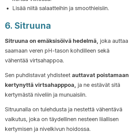
Lisää niitä salaatteihin ja smoothieisiin.
6. Sitruuna
Sitruuna on emäksisöivä hedelmä,
joka auttaa
saamaan veren pH-tason kohdilleen sekä
vähentää virtsahappoa.
Sen puhdistavat yhdisteet
auttavat
poistamaan
kertynyttä virtsahapppoa,
ja ne estävät sitä
kertymästä niveliin ja munuaisiin.
Sitruunalla on tulehdusta ja nestettä vähentävä
vaikutus, joka on täydellinen nesteen liiallisen
kertymisen ja nivelkivun hoidossa.