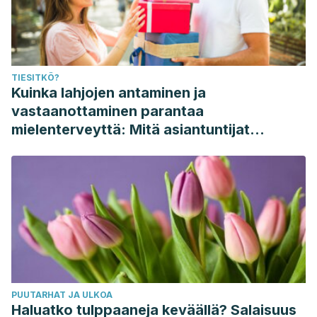
TIESITKÖ?
Kuinka lahjojen antaminen ja
vastaanottaminen parantaa
mielenterveyttä: Mitä asiantuntijat
sanovat
PUUTARHAT JA ULKOA
Haluatko tulppaaneja keväällä? Salaisuus