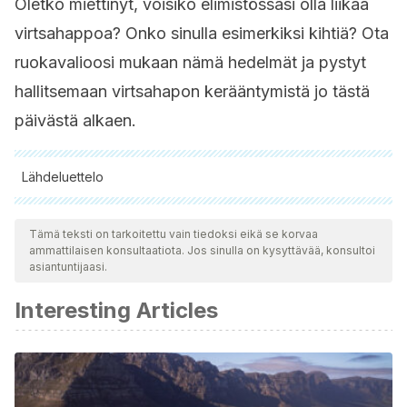
Oletko miettinyt, voisiko elimistössäsi olla liikaa
virtsahappoa? Onko sinulla esimerkiksi kihtiä? Ota
ruokavalioosi mukaan nämä hedelmät ja pystyt
hallitsemaan virtsahapon kerääntymistä jo tästä
päivästä alkaen.
Lähdeluettelo
Kaikki lainatut lähteet tarkistettiin perusteellisesti tiimimme
toimesta varmistaaksemme niiden laadun, luotettavuuden,
Tämä teksti on tarkoitettu vain tiedoksi eikä se korvaa
ammattilaisen konsultaatiota. Jos sinulla on kysyttävää, konsultoi
ajantasaisuuden ja pätevyyden. Tämän artikkelin bibliografia
asiantuntijaasi.
katsottiin luotettavaksi ja akateemisesti tai tieteellisesti tarkaksi.
Interesting Articles
Jiménez, Abraham Emilio Reyes, et al. “Prevalencia del
síndrome metabólico en relación con las concentraciones
de ácido úrico.”
Medicina Interna de México
25.4 (2009):
278-284.