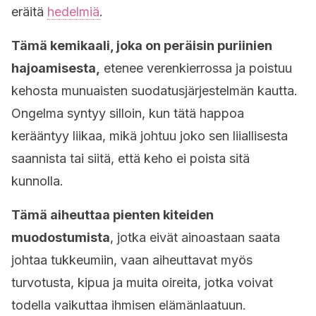
eräitä
hedelmiä
.
Tämä kemikaali, joka on peräisin puriinien
hajoamisesta,
etenee verenkierrossa ja poistuu
kehosta munuaisten suodatusjärjestelmän kautta.
Ongelma syntyy silloin, kun tätä happoa
kerääntyy liikaa, mikä johtuu joko sen liiallisesta
saannista tai siitä, että keho ei poista sitä
kunnolla.
Tämä aiheuttaa pienten kiteiden
muodostumista
, jotka eivät ainoastaan saata
johtaa tukkeumiin, vaan aiheuttavat myös
turvotusta, kipua ja muita oireita, jotka voivat
todella vaikuttaa ihmisen elämänlaatuun.