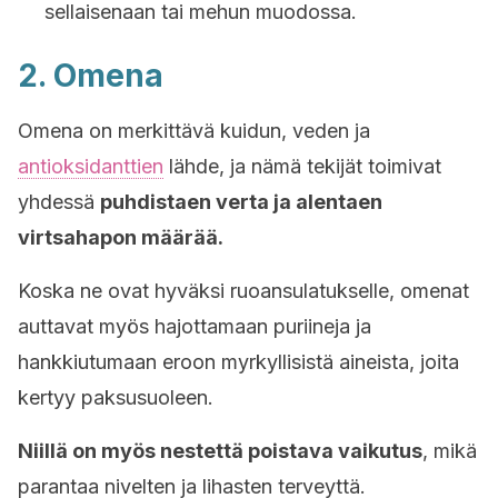
sellaisenaan tai mehun muodossa.
2. Omena
Omena on merkittävä kuidun, veden ja
antioksidanttien
lähde, ja nämä tekijät toimivat
yhdessä
puhdistaen verta ja alentaen
virtsahapon määrää.
Koska ne ovat hyväksi ruoansulatukselle, omenat
auttavat myös hajottamaan puriineja ja
hankkiutumaan eroon myrkyllisistä aineista, joita
kertyy paksusuoleen.
Niillä on myös nestettä poistava vaikutus
, mikä
parantaa nivelten ja lihasten terveyttä.