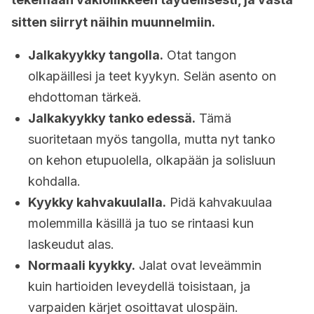
sitten siirryt näihin muunnelmiin.
Jalkakyykky tangolla.
Otat tangon
olkapäillesi ja teet kyykyn. Selän asento on
ehdottoman tärkeä.
Jalkakyykky tanko edessä.
Tämä
suoritetaan myös tangolla, mutta nyt tanko
on kehon etupuolella, olkapään ja solisluun
kohdalla.
Kyykky kahvakuulalla.
Pidä kahvakuulaa
molemmilla käsillä ja tuo se rintaasi kun
laskeudut alas.
Normaali kyykky.
Jalat ovat leveämmin
kuin hartioiden leveydellä toisistaan, ja
varpaiden kärjet osoittavat ulospäin.