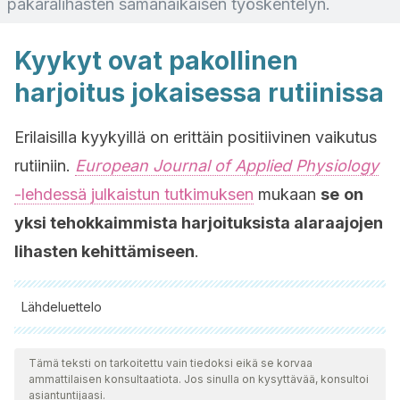
pakaralihasten samanaikaisen työskentelyn.
Kyykyt ovat pakollinen
harjoitus jokaisessa rutiinissa
Erilaisilla kyykyillä on erittäin positiivinen vaikutus
rutiiniin.
European Journal of Applied Physiology
-lehdessä julkaistun tutkimuksen
mukaan
se
on
yksi tehokkaimmista harjoituksista alaraajojen
lihasten kehittämiseen
.
Lähdeluettelo
Kaikki lainatut lähteet tarkistettiin perusteellisesti tiimimme
toimesta varmistaaksemme niiden laadun, luotettavuuden,
Tämä teksti on tarkoitettu vain tiedoksi eikä se korvaa
ammattilaisen konsultaatiota. Jos sinulla on kysyttävää, konsultoi
ajantasaisuuden ja pätevyyden. Tämän artikkelin bibliografia
asiantuntijaasi.