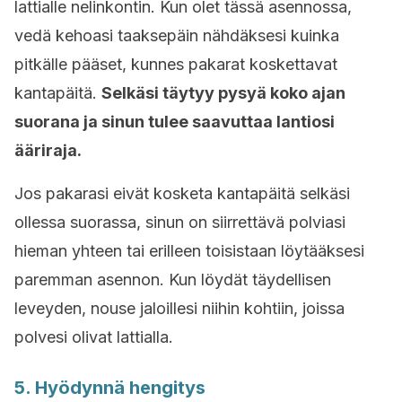
lattialle nelinkontin. Kun olet tässä asennossa,
vedä kehoasi taaksepäin nähdäksesi kuinka
pitkälle pääset, kunnes pakarat koskettavat
kantapäitä.
Selkäsi täytyy pysyä koko ajan
suorana ja sinun tulee saavuttaa lantiosi
ääriraja.
Jos pakarasi eivät kosketa kantapäitä selkäsi
ollessa suorassa, sinun on siirrettävä polviasi
hieman yhteen tai erilleen toisistaan löytääksesi
paremman asennon. Kun löydät täydellisen
leveyden, nouse jaloillesi niihin kohtiin, joissa
polvesi olivat lattialla.
5. Hyödynnä hengitys