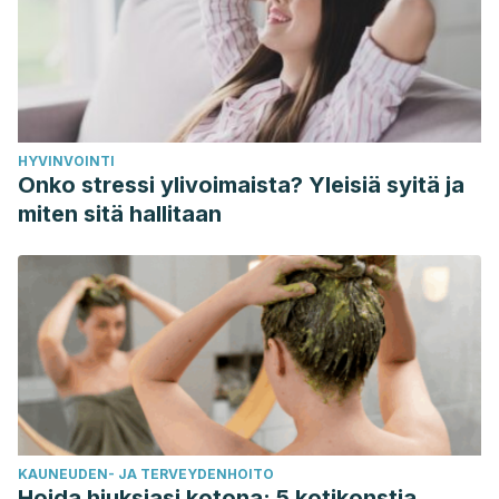
HYVINVOINTI
Onko stressi ylivoimaista? Yleisiä syitä ja
miten sitä hallitaan
KAUNEUDEN- JA TERVEYDENHOITO
Hoida hiuksiasi kotona: 5 kotikonstia