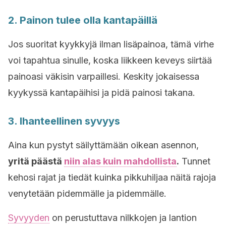
2. Painon tulee olla kantapäillä
Jos suoritat kyykkyjä ilman lisäpainoa, tämä virhe
voi tapahtua sinulle, koska liikkeen keveys siirtää
painoasi väkisin varpaillesi. Keskity jokaisessa
kyykyssä kantapäihisi ja pidä painosi takana.
3. Ihanteellinen syvyys
Aina kun pystyt säilyttämään oikean asennon,
yritä päästä
niin alas kuin mahdollista
.
Tunnet
kehosi rajat ja tiedät kuinka pikkuhiljaa näitä rajoja
venytetään pidemmälle ja pidemmälle.
Syvyyden
on perustuttava nilkkojen ja lantion