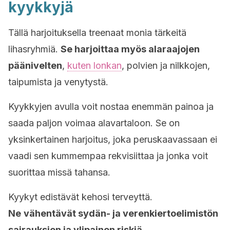
kyykkyjä
Tällä harjoituksella treenaat monia tärkeitä
lihasryhmiä.
Se harjoittaa myös alaraajojen
päänivelten
,
kuten lonkan
, polvien ja nilkkojen,
taipumista ja venytystä.
Kyykkyjen avulla voit nostaa enemmän painoa ja
saada paljon voimaa alavartaloon. Se on
yksinkertainen harjoitus, joka peruskaavassaan ei
vaadi sen kummempaa rekvisiittaa ja jonka voit
suorittaa missä tahansa.
Kyykyt edistävät kehosi terveyttä.
Ne
vähentävät sydän- ja verenkiertoelimistön
sairauksien ja ylipainon riskiä.