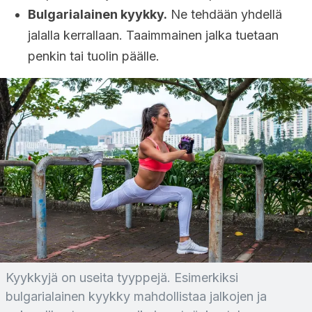
Bulgarialainen kyykky.
Ne tehdään yhdellä
jalalla kerrallaan. Taaimmainen jalka tuetaan
penkin tai tuolin päälle.
Kyykkyjä on useita tyyppejä. Esimerkiksi
bulgarialainen kyykky mahdollistaa jalkojen ja