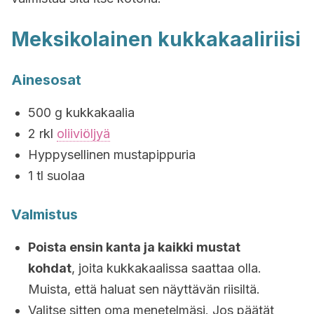
Meksikolainen kukkakaaliriisi
Ainesosat
500 g kukkakaalia
2 rkl
oliiviöljyä
Hyppysellinen mustapippuria
1 tl suolaa
Valmistus
Poista ensin kanta ja kaikki mustat
kohdat
, joita kukkakaalissa saattaa olla.
Muista, että haluat sen näyttävän riisiltä.
Valitse sitten oma menetelmäsi. Jos päätät