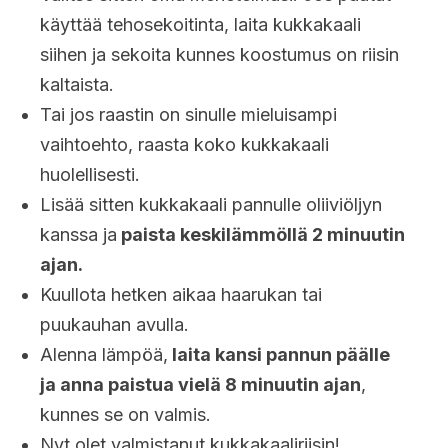
käyttää tehosekoitinta, laita kukkakaali
siihen ja sekoita kunnes koostumus on riisin
kaltaista.
Tai jos raastin on sinulle mieluisampi
vaihtoehto, raasta koko kukkakaali
huolellisesti.
Lisää sitten kukkakaali pannulle oliiviöljyn
kanssa ja
paista keskilämmöllä 2 minuutin
ajan.
Kuullota hetken aikaa haarukan tai
puukauhan avulla.
Alenna lämpöä,
laita kansi pannun päälle
ja anna paistua vielä 8 minuutin ajan
,
kunnes se on valmis.
Nyt olet valmistanut kukkakaaliriisin!