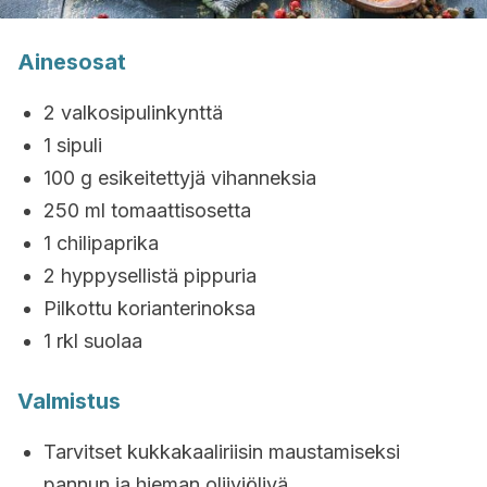
Ainesosat
2 valkosipulinkynttä
1 sipuli
100 g esikeitettyjä vihanneksia
250 ml tomaattisosetta
1 chilipaprika
2 hyppysellistä pippuria
Pilkottu korianterinoksa
1 rkl suolaa
Valmistus
Tarvitset kukkakaaliriisin maustamiseksi
pannun ja hieman oliiviöljyä.