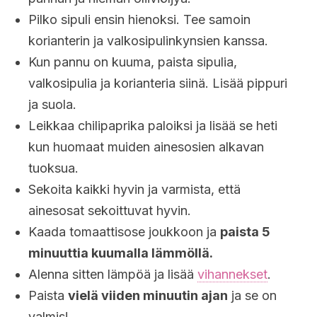
Pilko sipuli ensin hienoksi. Tee samoin
korianterin ja valkosipulinkynsien kanssa.
Kun pannu on kuuma, paista sipulia,
valkosipulia ja korianteria siinä. Lisää pippuri
ja suola.
Leikkaa chilipaprika paloiksi ja lisää se heti
kun huomaat muiden ainesosien alkavan
tuoksua.
Sekoita kaikki hyvin ja varmista, että
ainesosat sekoittuvat hyvin.
Kaada tomaattisose joukkoon ja
paista 5
minuuttia kuumalla lämmöllä.
Alenna sitten lämpöä ja lisää
vihannekset
.
Paista
vielä viiden minuutin ajan
ja se on
valmis!