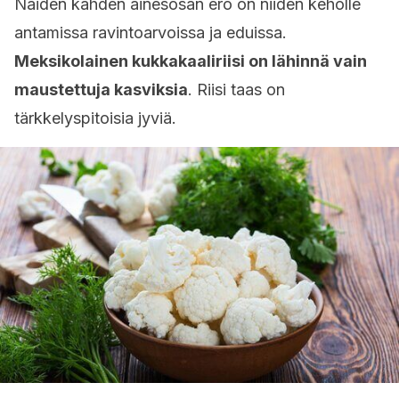
Näiden kahden ainesosan ero on niiden keholle
antamissa ravintoarvoissa ja eduissa.
Meksikolainen kukkakaaliriisi on lähinnä vain
maustettuja kasviksia
. Riisi taas on
tärkkelyspitoisia jyviä.