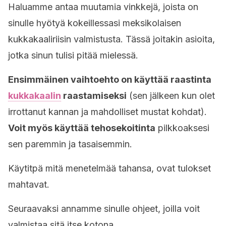
Haluamme antaa muutamia vinkkejä, joista on
sinulle hyötyä kokeillessasi meksikolaisen
kukkakaaliriisin valmistusta. Tässä joitakin asioita,
jotka sinun tulisi pitää mielessä.
Ensimmäinen vaihtoehto on käyttää raastinta
kukkakaalin
raastamiseksi
(sen jälkeen kun olet
irrottanut kannan ja mahdolliset mustat kohdat).
Voit myös käyttää tehosekoitinta
pilkkoaksesi
sen paremmin ja tasaisemmin.
Käytitpä mitä menetelmää tahansa, ovat tulokset
mahtavat.
Seuraavaksi annamme sinulle ohjeet, joilla voit
valmistaa sitä itse kotona.