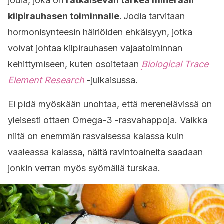
jodia, joka on
ratkaisevan tärkeä mineraali
kilpirauhasen toiminnalle.
Jodia tarvitaan
hormonisynteesin häiriöiden ehkäisyyn, jotka
voivat johtaa kilpirauhasen vajaatoiminnan
kehittymiseen, kuten osoitetaan
Biological Trace
Element Research
-julkaisussa.
Ei pidä myöskään unohtaa, että merenelävissä on
yleisesti ottaen Omega-3 -rasvahappoja. Vaikka
niitä on enemmän rasvaisessa kalassa kuin
vaaleassa kalassa, näitä ravintoaineita saadaan
jonkin verran myös syömällä turskaa.