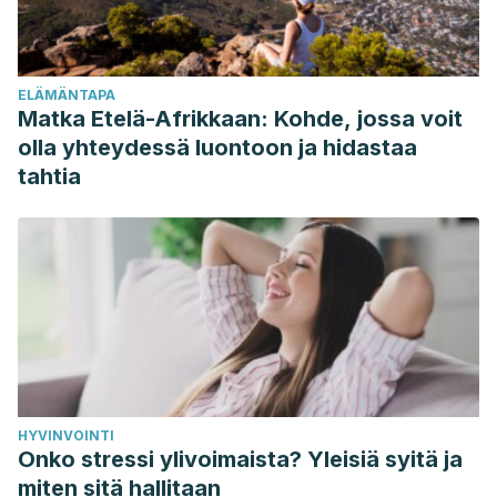
Luo J, Hendryx M, Dinh P, He K. Association of Iodine and
Iron with Thyroid Function. Biol Trace Elem Res. 2017
Sep;179(1):38-44. doi: 10.1007/s12011-017-0954-x. Epub
ELÄMÄNTAPA
2017 Feb 3. PMID: 28160243.
Matka Etelä-Afrikkaan: Kohde, jossa voit
Carr AC, Maggini S. Vitamin C and Immune Function.
olla yhteydessä luontoon ja hidastaa
Nutrients. 2017 Nov 3;9(11):1211. doi: 10.3390/nu9111211. PMID:
tahtia
29099763; PMCID: PMC5707683.
HYVINVOINTI
Onko stressi ylivoimaista? Yleisiä syitä ja
miten sitä hallitaan