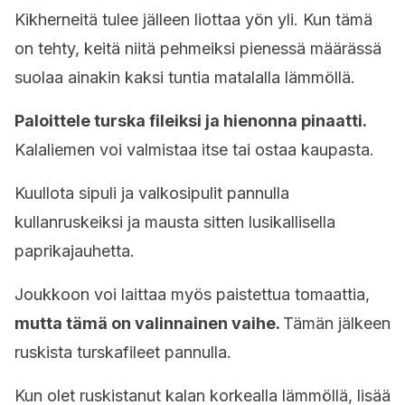
Kikherneitä tulee jälleen liottaa yön yli. Kun tämä
on tehty, keitä niitä pehmeiksi pienessä määrässä
suolaa ainakin kaksi tuntia matalalla lämmöllä.
Paloittele turska fileiksi ja hienonna pinaatti.
Kalaliemen voi valmistaa itse tai ostaa kaupasta.
Kuullota sipuli ja valkosipulit pannulla
kullanruskeiksi ja mausta sitten lusikallisella
paprikajauhetta.
Joukkoon voi laittaa myös paistettua tomaattia,
mutta tämä on valinnainen vaihe.
Tämän jälkeen
ruskista turskafileet pannulla.
Kun olet ruskistanut kalan korkealla lämmöllä, lisää