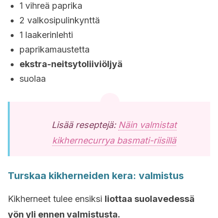
1 vihreä paprika
2 valkosipulinkynttä
1 laakerinlehti
paprikamaustetta
ekstra-neitsytoliiviöljyä
suolaa
Lisää reseptejä:
Näin valmistat
kikhernecurrya basmati-riisillä
Turskaa kikherneiden kera: valmistus
Kikherneet tulee ensiksi
liottaa suolavedessä
yön yli ennen valmistusta.