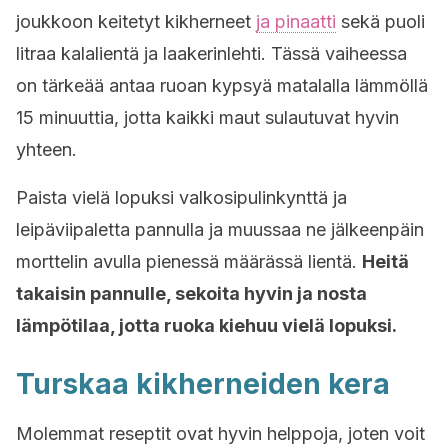
joukkoon keitetyt kikherneet
ja pinaatti
sekä puoli
litraa kalalientä ja laakerinlehti. Tässä vaiheessa
on tärkeää antaa ruoan kypsyä matalalla lämmöllä
15 minuuttia, jotta kaikki maut sulautuvat hyvin
yhteen.
Paista vielä lopuksi valkosipulinkynttä ja
leipäviipaletta pannulla ja muussaa ne jälkeenpäin
morttelin avulla pienessä määrässä lientä.
Heitä
takaisin pannulle, sekoita hyvin ja nosta
lämpötilaa, jotta ruoka kiehuu vielä lopuksi.
Turskaa kikherneiden kera
Molemmat reseptit ovat hyvin helppoja, joten voit