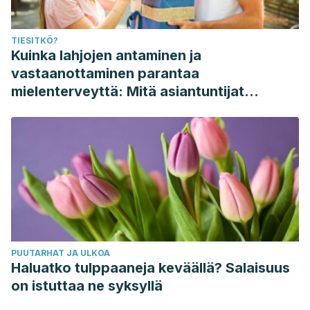
TIESITKÖ?
Kuinka lahjojen antaminen ja
vastaanottaminen parantaa
mielenterveyttä: Mitä asiantuntijat
sanovat
PUUTARHAT JA ULKOA
Haluatko tulppaaneja keväällä? Salaisuus
on istuttaa ne syksyllä